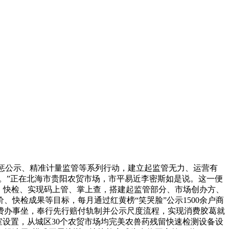
惩公示、精准计量监管等系列行动，建立起监管无力、运营有
。”正在北海市贵阳农贸市场，市平易近李密斯如是说。这一便
用、快检、实现码上管、掌上查，搭建起监管部分、市场创办方、
快检成果等目标，每月通过红黄榜“笑哭脸”公示1500余户商
费办事坐，奉行先行赔付轨制并公示尺度流程，实现消费胶葛就
室设置，从城区30个农贸市场均完美农兽药残留快速检测设备设