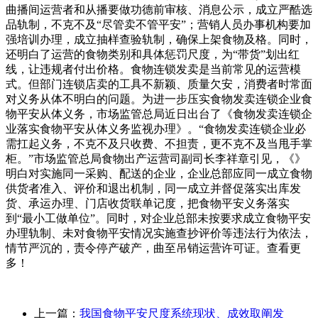
曲播间运营者和从播要做功德前审核、消息公示，成立严酷选
品轨制，不克不及“尽管卖不管平安”；营销人员办事机构要加
强培训办理，成立抽样查验轨制，确保上架食物及格。同时，
还明白了运营的食物类别和具体惩罚尺度，为“带货”划出红
线，让违规者付出价格。食物连锁发卖是当前常见的运营模
式。但部门连锁店卖的工具不新颖、质量欠安，消费者时常面
对义务从体不明白的问题。为进一步压实食物发卖连锁企业食
物平安从体义务，市场监管总局近日出台了《食物发卖连锁企
业落实食物平安从体义务监视办理》。“食物发卖连锁企业必
需扛起义务，不克不及只收费、不担责，更不克不及当甩手掌
柜。”市场监管总局食物出产运营司副司长李祥章引见，《》
明白对实施同一采购、配送的企业，企业总部应同一成立食物
供货者准入、评价和退出机制，同一成立并督促落实出库发
货、承运办理、门店收货联单记度，把食物平安义务落实
到“最小工做单位”。同时，对企业总部未按要求成立食物平安
办理轨制、未对食物平安情况实施查抄评价等违法行为依法，
情节严沉的，责令停产破产，曲至吊销运营许可证。查看更
多！
上一篇：
我国食物平安尺度系统现状、成效取阐发