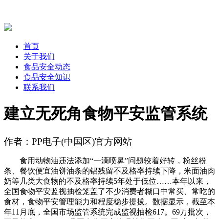
首页
关于我们
食品安全动态
食品安全知识
联系我们
建立无死角食物平安监管系统
作者：PP电子(中国区)官方网站
食用动物油违法添加“一滴喷鼻”问题较着好转，粉丝粉
条、餐饮便宜油饼油条的铝残留不及格率持续下降，米面油肉
奶等几类大食物的不及格率持续5年处于低位……本年以来，
全国食物平安监视抽检笼盖了不少消费者糊口中常买、常吃的
食材，食物平安管理能力和程度稳步提拔。数据显示，截至本
年11月底，全国市场监管系统完成监视抽检617。69万批次，