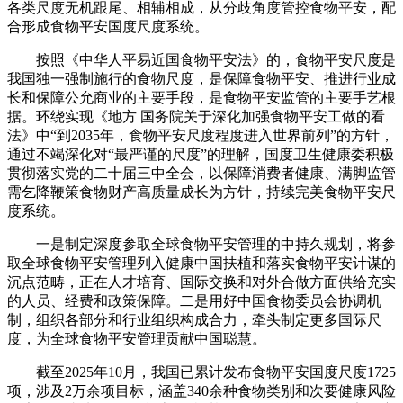
各类尺度无机跟尾、相辅相成，从分歧角度管控食物平安，配
合形成食物平安国度尺度系统。
按照《中华人平易近国食物平安法》的，食物平安尺度是
我国独一强制施行的食物尺度，是保障食物平安、推进行业成
长和保障公允商业的主要手段，是食物平安监管的主要手艺根
据。环绕实现《地方 国务院关于深化加强食物平安工做的看
法》中“到2035年，食物平安尺度程度进入世界前列”的方针，
通过不竭深化对“最严谨的尺度”的理解，国度卫生健康委积极
贯彻落实党的二十届三中全会，以保障消费者健康、满脚监管
需乞降鞭策食物财产高质量成长为方针，持续完美食物平安尺
度系统。
一是制定深度参取全球食物平安管理的中持久规划，将参
取全球食物平安管理列入健康中国扶植和落实食物平安计谋的
沉点范畴，正在人才培育、国际交换和对外合做方面供给充实
的人员、经费和政策保障。二是用好中国食物委员会协调机
制，组织各部分和行业组织构成合力，牵头制定更多国际尺
度，为全球食物平安管理贡献中国聪慧。
截至2025年10月，我国已累计发布食物平安国度尺度1725
项，涉及2万余项目标，涵盖340余种食物类别和次要健康风险