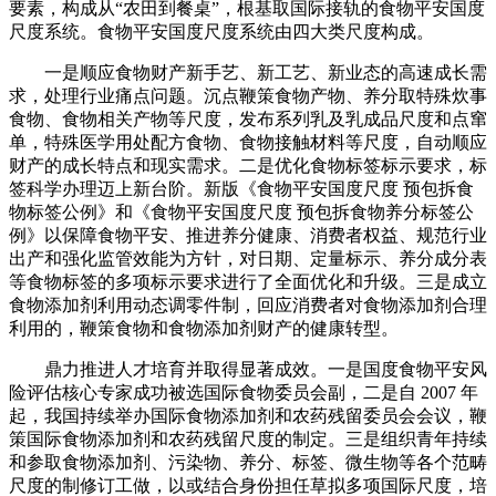
要素，构成从“农田到餐桌”，根基取国际接轨的食物平安国度
尺度系统。食物平安国度尺度系统由四大类尺度构成。
一是顺应食物财产新手艺、新工艺、新业态的高速成长需
求，处理行业痛点问题。沉点鞭策食物产物、养分取特殊炊事
食物、食物相关产物等尺度，发布系列乳及乳成品尺度和点窜
单，特殊医学用处配方食物、食物接触材料等尺度，自动顺应
财产的成长特点和现实需求。二是优化食物标签标示要求，标
签科学办理迈上新台阶。新版《食物平安国度尺度 预包拆食
物标签公例》和《食物平安国度尺度 预包拆食物养分标签公
例》以保障食物平安、推进养分健康、消费者权益、规范行业
出产和强化监管效能为方针，对日期、定量标示、养分成分表
等食物标签的多项标示要求进行了全面优化和升级。三是成立
食物添加剂利用动态调零件制，回应消费者对食物添加剂合理
利用的，鞭策食物和食物添加剂财产的健康转型。
鼎力推进人才培育并取得显著成效。一是国度食物平安风
险评估核心专家成功被选国际食物委员会副，二是自 2007 年
起，我国持续举办国际食物添加剂和农药残留委员会会议，鞭
策国际食物添加剂和农药残留尺度的制定。三是组织青年持续
和参取食物添加剂、污染物、养分、标签、微生物等各个范畴
尺度的制修订工做，以或结合身份担任草拟多项国际尺度，培