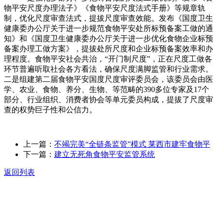
物平安尺度办理法子》《食物平安尺度法式手册》等规章轨
制，优化尺度审查法式，提拔尺度审查效能。发布《国度卫生
健康委办公厅关于进一步规范食物平安处所标预备案工做的通
知》和《国度卫生健康委办公厅关于进一步优化食物企业标预
备案办理工做方案》，提拔处所尺度和企业标预备案效率和办
理程度。食物平安社会共治，“开门制尺度”，正在尺度工做各
环节普遍听取社会各方看法，确保尺度满脚监管和行业需求。
二是组建第二届食物平安国度尺度审评委员会，该委员会由医
学、农业、食物、养分、生物、等范畴的390多位专家及17个
部分、行业组织、消费者协会等单元委员构成，提拔了尺度审
查的权势巨子性和公信力。
上一篇：
不竭完美“全链条监管”模式 莱西市建牢食物平
下一篇：
建立无死角食物平安监管系统
返回列表
关于我们
食品安全动态