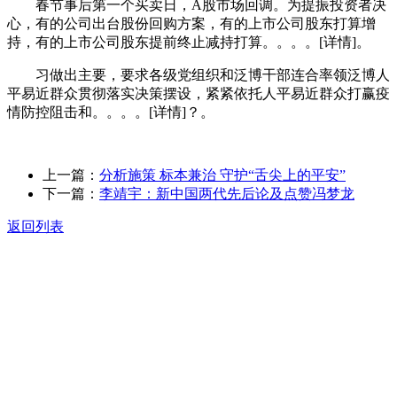
春节事后第一个买卖日，A股市场回调。为提振投资者决
心，有的公司出台股份回购方案，有的上市公司股东打算增
持，有的上市公司股东提前终止减持打算。。。。[详情]。
习做出主要，要求各级党组织和泛博干部连合率领泛博人
平易近群众贯彻落实决策摆设，紧紧依托人平易近群众打赢疫
情防控阻击和。。。。[详情]？。
上一篇：
分析施策 标本兼治 守护“舌尖上的平安”
下一篇：
李靖宇：新中国两代先后论及点赞冯梦龙
返回列表
关于我们
食品安全动态
食品安全知识
联系我们