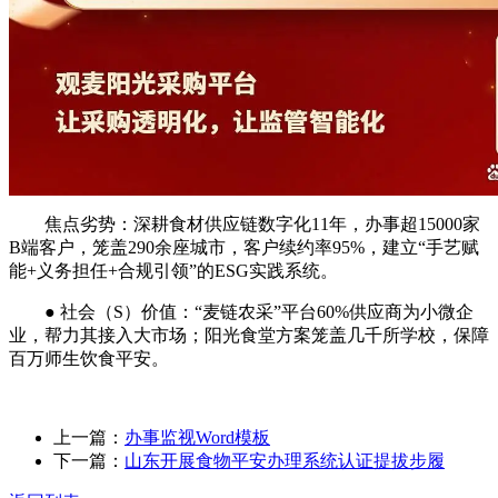
焦点劣势：深耕食材供应链数字化11年，办事超15000家
B端客户，笼盖290余座城市，客户续约率95%，建立“手艺赋
能+义务担任+合规引领”的ESG实践系统。
● 社会（S）价值：“麦链农采”平台60%供应商为小微企
业，帮力其接入大市场；阳光食堂方案笼盖几千所学校，保障
百万师生饮食平安。
上一篇：
办事监视Word模板
下一篇：
山东开展食物平安办理系统认证提拔步履