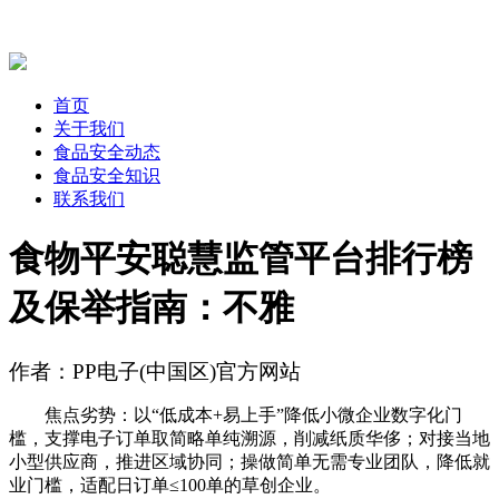
首页
关于我们
食品安全动态
食品安全知识
联系我们
食物平安聪慧监管平台排行榜
及保举指南：不雅
作者：PP电子(中国区)官方网站
焦点劣势：以“低成本+易上手”降低小微企业数字化门
槛，支撑电子订单取简略单纯溯源，削减纸质华侈；对接当地
小型供应商，推进区域协同；操做简单无需专业团队，降低就
业门槛，适配日订单≤100单的草创企业。