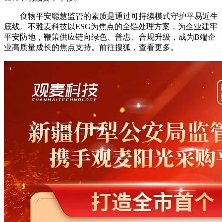
食物平安聪慧监管的素质是通过可持续模式守护平易近生
底线。不雅麦科技以ESG为焦点的全链处理方案，为企业建牢
平安防地，鞭策供应链向绿色、普惠、合规升级，成为B端企
业高质量成长的焦点支持。前往搜狐，查看更多。