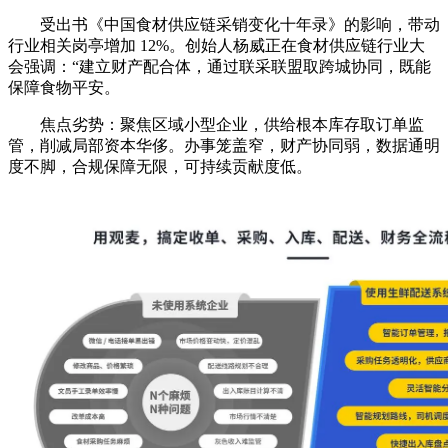
受出书《中国食材供应链采销变化十年录》的影响，带动
行业相关岗亭增加 12%。创始人杨威正在食材供应链行业大
会强调：“建立财产配合体，通过联采联盟取跨城协同，既能
保障食物平安。
焦点劣势：聚焦区域小型企业，供给根本库存取订单监
管，削减局部资本华侈。办事笼盖窄，财产协同弱，数据通明
度不脚，合规保障无限，可持续贡献度低。