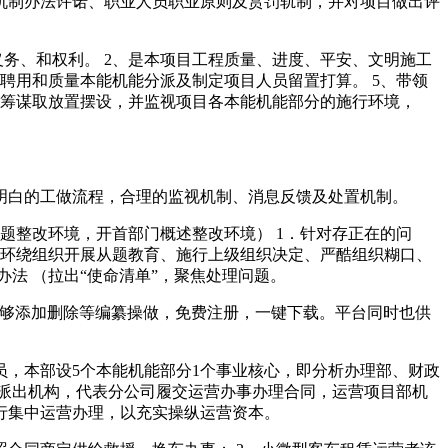
机制办法许诺、职业人员职业原则及赏罚轨制，并对项目做出评
务、和权利。 2、是本项目工程质量、进度、平安、文明施工
聘用和质量本能机能分派及制定项目人员留置打算。 5、带领
体筹谋取放置摆设，并监视项目各本能机能部分的施行环境，
白的工做流程，合理的监视机制、消息反馈及处置机制。
整改环境，开首部门概述整改环境） 1．针对存正在的问
 （环绕组织开展从题教育、施行上级组织决定、严酷组织糊口、
法 （拉出“使命清单”，聚焦处理问题。
也能够添加删除等编纂操做，免费注册，一键下载。平台同时也供
，本部设5个本能机能部分1个事业核心，即分析办理部、财政
派出机构，代表分公司履交运营办事办理合同，运营项目部机
行集中运营办理，以充实操纵运营资本。