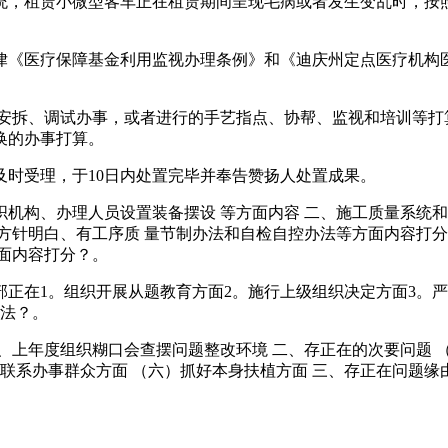
统，租赁小微型客车正在租赁期间呈现毛病或者发生变乱时，按照
《医疗保障基金利用监视办理条例》和《迪庆州定点医疗机构医
拆、调试办事，或者进行的手艺指点、协帮、监视和培训等打算
换的办事打算。
时受理，于10日内处置完毕并奉告赞扬人处置成果。
构、办理人员设置装备摆设 等方面内容 二、施工质量系统和
针明白、有工序质 量节制办法和自检自控办法等方面内容打分。
面内容打分？。
在1。组织开展从题教育方面2。施行上级组织决定方面3。严
办法？。
上年度组织糊口会查摆问题整改环境 二、存正在的次要问题 （
）联系办事群众方面 （六）抓好本身扶植方面 三、存正在问题缘