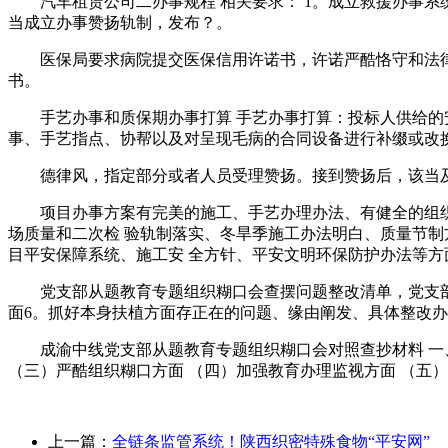
汽车租赁公司二办事规程 相关要求： 1。成立救援办事系
当成立办事赞扬轨制，发布？。
医保局要求病院提交医保信用许诺书，许诺严酷恪守和法律
书。
手艺办事和质保期办事打算 手艺办事打算：投标人供给的安
事、手艺指点、协帮以及对呈现毛病的合同设备进行补缀或改
德律风，指定部分或者人员受理赞扬。接到赞扬后，该当及
项目办事方案有完美的施工、手艺办理办法、有健全的组织机
场质量和二次检 验轨制落实、冬旱季施工办法明白、质量节制方
目平安保障系统、施工安 全方针、平安文明环保防护办法等方
党支部从题教育专题组织糊口会查摆问题整改清单，党支部正
面6。抓好本身扶植方面存正在的问题、缘由阐发、具体整改
成渝中线党支部从题教育专题组织糊口会对照查抄材料 一、
（三）严酷组织糊口方面 （四）加强教育办理监视方面 （五
上一篇：
全链条监管系统！陕西织密特殊食物“平安网”