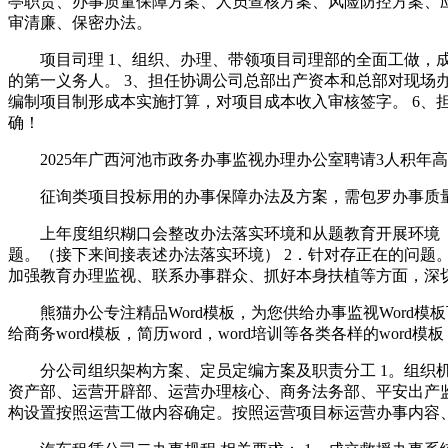
亭职责、办事质量保障方案、人员查核方案、风险防控方案、
审清廉、保密办法。
项目司理 1、组织、办理、带领项目司理部的全面工做，成
的第一义务人。 3、担任协调公司总部出产资本和总部对现场
编制项目制形成本实施打算，对项目成本收入审核签字。 6、
确！
2025年广西河池市政务办事监视办理办公室聘请3人积年高
征询类项目投标用的办事保障办法及方案，需包罗办事质量
上年度组织糊口会整改办法落实环境和从题教育开展环境 （
题。（接下来间接表述办法落实环境） 2．针对存正在的问题
加强教育办理监视、联系办事群众、抓好本身扶植等方面，深切
熊猫办公专注精品Word模板，为您供给办事监视Word模
给商务word模板，简历word，word培训等各类各样的word
分公司组织架构方案、定员定编方案及职责分工 1。组织机
资产部、运营开辟部、运营办理核心、商务法务部、平安出产
构设置按照运营工做内容确定。按照运营项目标运营办事内容