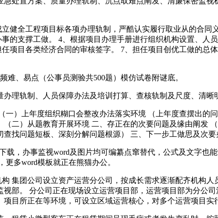
应急处置方案、质量办理轨制、沉点取难点阐发、清廉保密监视
立健全工程项目标各项办理轨制，严酷认实履行取业从的合同义
办事的支撑工做。 4、根据项目办理手册进行组织机构设置、人员
担任项目各类经济合同的审核签字。 7、担任项目创优工做的总
频难、易点（公事员测验共500题）模仿试卷附谜底。
办理轨制、人员保障办法及培训打算、查核轨制及尺度、清晰明
一）上年度组织糊口会整改办法落实环境 （上年度查摆出的问题
。 （二）从题教育开展环境 二、存正在的次要问题及缘由阐发
查找问题短板、深刻分解问题根源） 三、下一步工做思及次要办
板下载，办事监视word及图片均可编纂点窜替代，公式及文字
模板，更多word模板就正在熊猫办公。
构 集团公司设立资产运营分公司，按成长需求逐渐配齐机构人员
监视部。 分公司正在现场设立运营项目部，运营项目部为分公司
、项目所正在等环境，可设立区域运营核心，对多个运营项目实