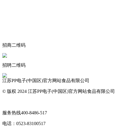
关于我们
食品安全动态
食品安全知识
联系我们
招商二维码
招聘二维码
江苏PP电子(中国区)官方网站食品有限公司
© 版权 2024 江苏PP电子(中国区)官方网站食品有限公司
网站地图
服务热线
400-8486-517
电话：
0523-83100517