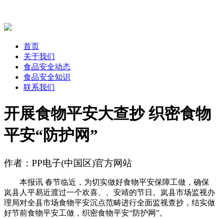
首页
关于我们
食品安全动态
食品安全知识
联系我们
开展食物平安大查抄 织密食物
平安“防护网”
作者：PP电子(中国区)官方网站
本报讯 春节临近，为切实做好食物平安保障工做，确保
岚县人平易近渡过一个欢喜、、安靖的节日。岚县市场监视办
理局对全县市场食物平安沉点范畴进行全面监视查抄，结实做
好节前食物平安工做，织密食物平安“防护网”。