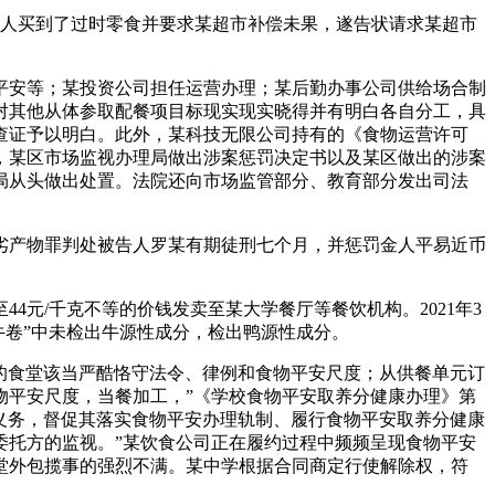
觉本人买到了过时零食并要求某超市补偿未果，遂告状请求某超市
安等；某投资公司担任运营办理；某后勤办事公司供给场合制
对其他从体参取配餐项目标现实现实晓得并有明白各自分工，具
查证予以明白。此外，某科技无限公司持有的《食物运营许可
，某区市场监视办理局做出涉案惩罚决定书以及某区做出的涉案
局从头做出处置。法院还向市场监管部分、教育部分发出司法
产物罪判处被告人罗某有期徒刑七个月，并惩罚金人平易近币
44元/千克不等的价钱发卖至某大学餐厅等餐饮机构。2021年3
牛卷”中未检出牛源性成分，检出鸭源性成分。
的食堂该当严酷恪守法令、律例和食物平安尺度；从供餐单元订
物平安尺度，当餐加工，”《学校食物平安取养分健康办理》第
理义务，督促其落实食物平安办理轨制、履行食物平安取养分健康
委托方的监视。”某饮食公司正在履约过程中频频呈现食物平安
堂外包揽事的强烈不满。某中学根据合同商定行使解除权，符