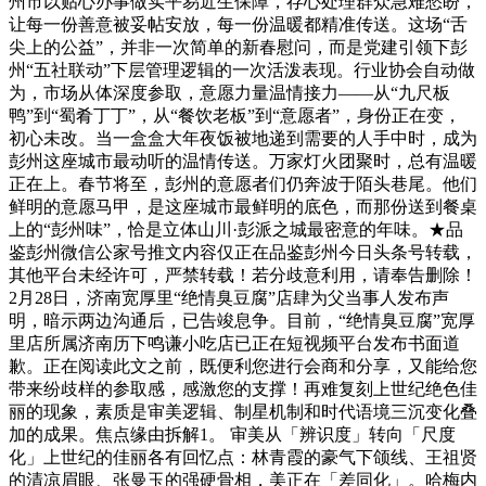
州市以贴心办事做实平易近生保障，存心处理群众急难愁盼，
让每一份善意被妥帖安放，每一份温暖都精准传送。这场“舌
尖上的公益”，并非一次简单的新春慰问，而是党建引领下彭
州“五社联动”下层管理逻辑的一次活泼表现。行业协会自动做
为，市场从体深度参取，意愿力量温情接力——从“九尺板
鸭”到“蜀肴丁丁”，从“餐饮老板”到“意愿者”，身份正在变，
初心未改。当一盒盒大年夜饭被地递到需要的人手中时，成为
彭州这座城市最动听的温情传送。万家灯火团聚时，总有温暖
正在上。春节将至，彭州的意愿者们仍奔波于陌头巷尾。他们
鲜明的意愿马甲，是这座城市最鲜明的底色，而那份送到餐桌
上的“彭州味”，恰是立体山川·彭派之城最密意的年味。★品
鉴彭州微信公家号推文内容仅正在品鉴彭州今日头条号转载，
其他平台未经许可，严禁转载！若分歧意利用，请奉告删除！
2月28日，济南宽厚里“绝情臭豆腐”店肆为父当事人发布声
明，暗示两边沟通后，已告竣息争。目前，“绝情臭豆腐”宽厚
里店所属济南历下鸣谦小吃店已正在短视频平台发布书面道
歉。正在阅读此文之前，既便利您进行会商和分享，又能给您
带来纷歧样的参取感，感激您的支撑！再难复刻上世纪绝色佳
丽的现象，素质是审美逻辑、制星机制和时代语境三沉变化叠
加的成果。焦点缘由拆解1。 审美从「辨识度」转向「尺度
化」上世纪的佳丽各有回忆点：林青霞的豪气下颌线、王祖贤
的清凉眉眼、张曼玉的强硬骨相，美正在「差同化」。哈梅内