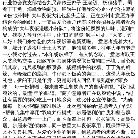
行业协会党支部结合九尺家传王鸭子·王老迈、杨程猪手、蜀
肴丁丁兔、海峰食物商贸、锦尚牛仔港等爱心企业配合捐赠的
50份“彭州味”大年夜饭大礼包起头启运。正在彭州市意愿办事
结合会的组织下，一支由爱心商户代表取社会招募意愿者配合
构成的“大年夜饭送暖小分队”，将这份轻飘飘的年味，送到白
叟、残疾人等群体手中，让“口的温暖”触手可及。“大爷，过
年好！我们来给您的大年夜饭添道新菜啦。”意愿者提着大礼
包，敲开了退役甲士王大爷的。他独居多年，往年大年节老是
一小我对付过去，“本年纷歧样了，有人惦念取。”意愿者取王
大爷亲热交换，细致扣问其身体情况取日常糊口环境，耐心倾
听其取。九尺板鸭的醇喷鼻、杨程猪手的软糯、丁丁兔的鲜
辣、海峰烧白的脂润、牛仔港下饭菜的爽口……这份大年夜饭
礼包，拆的不只是年货，更是彭州人回忆里最熟悉的“家乡
味”，每一份捐赠，都来自本土餐饮商户的自动请缨。“我们做
餐饮的，最懂‘年’的味道。”商户意愿者正在送餐途中说，“能
让有需要的群众吃上一口地乡菜，这比什么宣传都强。”为确
保每一份关怀都能精准触达，此次慰问采纳“意愿者入户配送
+帮餐点集中享用”双轨并行模式：步履便利的白叟和坚苦群
众，由意愿者一一上门，面临面奉上礼包、拉拉家常；高龄独
居、步履未便的群体，同一放置大年夜饭享用，既保障平安，
又不失典礼感。从爱心企业的解囊，到意愿者的步履不断，彭