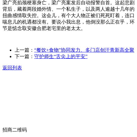
梁广亮掐颈梗塞身亡，梁广亮案发后自动报警自首。这起悲剧
背后，藏着两段婚外情、一个私生子，以及两人逾越十几年的
扭曲感情取失控。这会儿，有个大人物正被们死死盯着，连口
喘息儿的机遇都没有。要说小我出息，他倒没那么正在乎，环
节是惦念取安徽合肥老宅里的老太太。
上一篇：
“餐饮+食物”协同发力、多门店创汗青新高全聚
下一篇：
守护师生“舌尖上的平安”
返回列表
关于我们
食品安全动态
食品安全知识
联系我们
招商二维码