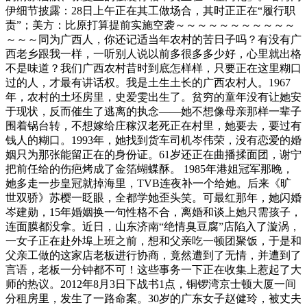
伊细节披露：28日上午正在其工做场合，其时正正在“履行职
责”；美方：比原打算提前实施空袭～～～～～～～～～～～
～～～同为广西人，你还记适当年农村的苦日子吗？有没有广
西老乡跟我一样，一听别人说以前多很多多少好，心里就出格
不是味道？我们广西农村昔时到底怎样样，只要正在这里糊口
过的人，才最有讲话权。我是土生土长的广西农村人。1967
年，农村的土坯房里，史爱雯出生了。贫穷的童年没有让她安
于现状，反而催生了逃离的执念——她不想像母亲那样一辈子
围着锅台转，不想嫁给庄稼汉老死正在村里，她要去，要过有
钱人的糊口。1993年，她找到货车司机岑伟荣，没有恋爱的婚
姻只为那张能留正在的身份证。61岁还正在曲播揉面团，谢宁
把前任给的伤疤烤成了金箔蝴蝶酥。 1985年港姐冠军那晚，
她多走一步皇冠就掉海里，TVB连夜补一个给她。后来《旷
世双骄》苏樱一眨眼，全都学她歪头笑。可最红那年，她闪婚
岑建勋，15年婚姻换一句性格不合，离婚和谈上她只需孩子，
连面膜都没拿。近日，山东济南“绝情臭豆腐”店陷入了漩涡，
一女子正在赴外埠上班之前，想和父亲吃一顿团聚饭，于是和
父亲工做的这家店老板进行协商，竟然遭到了无情，并遭到了
言语，老板一分钟都不可！这些事务一下正在收集上惹起了大
师的热议。2012年8月3日下战书1点，铜锣湾京士顿大厦一间
分租房里，发生了一路命案。30岁的广东女子赵健玲，被丈夫