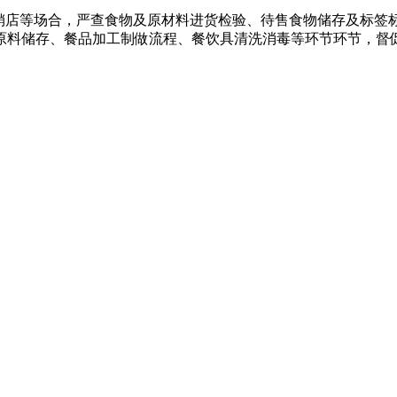
店等场合，严查食物及原材料进货检验、待售食物储存及标签标
原料储存、餐品加工制做流程、餐饮具清洗消毒等环节环节，督