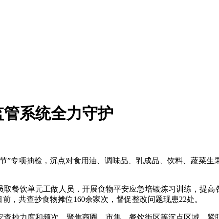
监管系统全力守护
”专项抽检，沉点对食用油、调味品、乳成品、饮料、蔬菜生
员取餐饮单元工做人员，开展食物平安应急培锻炼习训练，提高
前，共查抄食物摊位160余家次，督促整改问题现患22处。
查抄力度和频次，聚焦商圈、市集、餐饮街区等沉点区域，紧盯