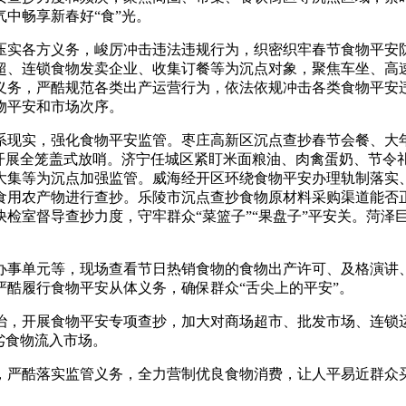
中畅享新春好“食”光。
各方义务，峻厉冲击违法违规行为，织密织牢春节食物平安防护
超、连锁食物发卖企业、收集订餐等为沉点对象，聚焦车坐、高
义务，严酷规范各类出产运营行为，依法依规冲击各类食物平安
物平安和市场次序。
现实，强化食物平安监管。枣庄高新区沉点查抄春节会餐、大年
开展全笼盖式放哨。济宁任城区紧盯米面粮油、肉禽蛋奶、节令礼
大集等为沉点加强监管。威海经开区环绕食物平安办理轨制落实
食用农产物进行查抄。乐陵市沉点查抄食物原材料采购渠道能否
检室督导查抄力度，守牢群众“菜篮子”“果盘子”平安关。菏泽
事单元等，现场查看节日热销食物的食物出产许可、及格演讲、
酷履行食物平安从体义务，确保群众“舌尖上的平安”。
，开展食物平安专项查抄，加大对商场超市、批发市场、连锁运
劣食物流入市场。
酷落实监管义务，全力营制优良食物消费，让人平易近群众买