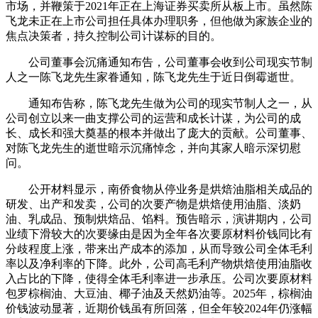
市场，并鞭策于2021年正在上海证券买卖所从板上市。虽然陈
飞龙未正在上市公司担任具体办理职务，但他做为家族企业的
焦点决策者，持久控制公司计谋标的目的。
公司董事会沉痛通知布告，公司董事会收到公司现实节制
人之一陈飞龙先生家眷通知，陈飞龙先生于近日倒霉逝世。
通知布告称，陈飞龙先生做为公司的现实节制人之一，从
公司创立以来一曲支撑公司的运营和成长计谋，为公司的成
长、成长和强大奠基的根本并做出了庞大的贡献。公司董事、
对陈飞龙先生的逝世暗示沉痛悼念，并向其家人暗示深切慰
问。
公开材料显示，南侨食物从停业务是烘焙油脂相关成品的
研发、出产和发卖，公司的次要产物是烘焙使用油脂、淡奶
油、乳成品、预制烘焙品、馅料。预告暗示，演讲期内，公司
业绩下滑较大的次要缘由是因为全年各次要原材料价钱同比有
分歧程度上涨，带来出产成本的添加，从而导致公司全体毛利
率以及净利率的下降。此外，公司高毛利产物烘焙使用油脂收
入占比的下降，使得全体毛利率进一步承压。公司次要原材料
包罗棕榈油、大豆油、椰子油及天然奶油等。2025年，棕榈油
价钱波动显著，近期价钱虽有所回落，但全年较2024年仍涨幅