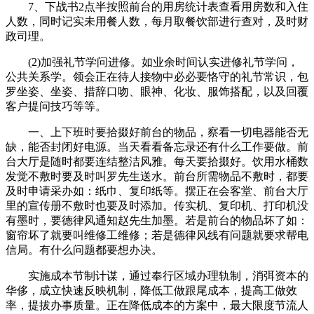
7、下战书2点半按照前台的用房统计表查看用房数和入住
人数，同时记实未用餐人数，每月取餐饮部进行查对，及时财
政司理。
(2)加强礼节学问进修。如业余时间认实进修礼节学问，
公共关系学。领会正在待人接物中必必要恪守的礼节常识，包
罗坐姿、坐姿、措辞口吻、眼神、化妆、服饰搭配，以及回覆
客户提问技巧等等。
一、上下班时要拾掇好前台的物品，察看一切电器能否无
缺，能否封闭好电源。当天看看备忘录还有什么工作要做。前
台大厅是随时都要连结整洁风雅。每天要拾掇好。饮用水桶数
发觉不敷时要及时叫罗先生送水。前台所需物品不敷时，都要
及时申请采办如：纸巾、复印纸等。摆正在会客堂、前台大厅
里的宣传册不敷时也要及时添加。传实机、复印机、打印机没
有墨时，要德律风通知赵先生加墨。若是前台的物品坏了如：
窗帘坏了就要叫维修工维修；若是德律风线有问题就要求帮电
信局。有什么问题都要想办决。
实施成本节制计谋，通过奉行区域办理轨制，消弭资本的
华侈，成立快速反映机制，降低工做跟尾成本，提高工做效
率，提拔办事质量。正在降低成本的方案中，最大限度节流人