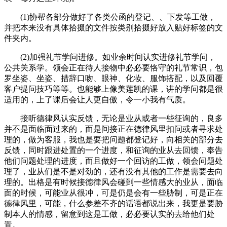
(1)协帮各部分做好了各类公函的登记、、下发等工做，
并把本来没有具体拾掇的文件按类别拾掇好放入贴好标签的文
件夹内。
(2)加强礼节学问进修。如业余时间认实进修礼节学问，
公共关系学。领会正在待人接物中必必要恪守的礼节常识，包
罗坐姿、坐姿、措辞口吻、眼神、化妆、服饰搭配，以及回覆
客户提问技巧等等。也能够上像美莲凯的课，讲的学问都是很
适用的，上了课后会让人更自傲，令一小我有气质。
接听德律风认实反馈，无论是业从或者一些征询的，良多
并不是面临面过来的，而是间接正在德律风里扣问或者寻求处
理的，做为客服，我也是要把问题都登记好，向相关的部分去
反馈，同时跟进处置的一个进度，和征询的业从去回馈，奉告
他们问题处理的进度，而且做好一个回访的工做，领会问题处
理了，业从们是不是对劲的，还有没有其他的工作是需要去向
理的。出格是有时候接德律风会碰到一些情感大的业从，面临
面的时候，可能业从很冲，可是仍是会有一些胁制，可是正在
德律风里，可能，什么参差不齐的话语都说出来，我更是要胁
制本人的情感，留意到这是工做，必必要认实的去给他们处
置。