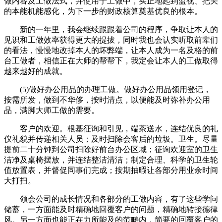
做内容及工做法式，并使用于工做中，实正地起到监视、把关
的本能机能感化，为下一步的财政核算奠基优良的根本。
新的一年里，我会继续跟跟着公司的程序，争取让本人的
见识和工做效率获得更大的提拔，同时我也会认实听取前辈们
的看法，慢慢地改掉本人的坏弊端，让本人成为一名及格的前
台工做者，相信正在大师的帮帮下，我定会让本人的工做取得
越来越好的成就。
(5)做好办公用品的办理工做。做好办公用品领用登记，
按需所发，做到不华侈，按时清点，以便能及时弥补办公用
品，满脚大师工做的需要。
客户的欢迎。根基征询和引见，端茶送水，连结优良的礼
仪礼貌并传递相关人员；及时扫除会客后的垃圾。卫生。尽量
提前二十分钟到公司扫除好前台办公区域；征询欢迎室的卫生
洁净及桌椅摆放，并连结整洁清洁；制定合理、科学的卫生轮
值放置表，并督促同事们完成；按期抽暇让各部分用业余时间
大打扫。
领会公司的成长情况和各部分的工做内容，有了这些学问
储蓄，一方面能及时精确地回覆客户的问题，精确地转接德律
风。另一方面也能正在力所能及的范畴内，简要的回覆客户的