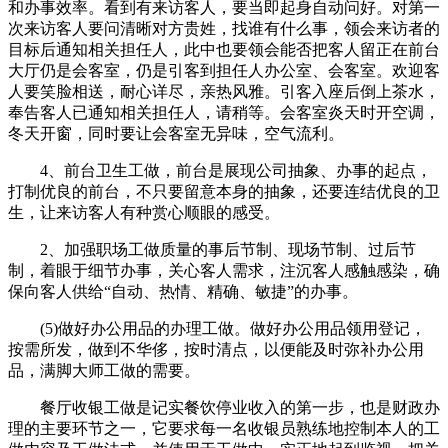
和办事效率。看到有来访客人，要当即起身自动问好。对第一
次来访客人要问清晰对方贵姓，找谁有什么事，领会来访者的
目标后通知相关担任人，此中也要领会能否把客人留正在前台
大厅仍是会客室，仍是引客到担任人办公室、会客室。欢迎客
人要笑脸相送，耐心详尽，亲热风雅。引客入座后倒上茶水，
奉告客人已通知相关担任人，请稍等。会客室炎天时开空调，
冬天开窗，同时要让会客室无异味，空气流利。
4、前台卫生工做，前台是展现公司抽象、办事的起点，
打制优良的前台，不只要留意本身的抽象，还要连结优良的卫
生，让来访客人有种赏心顺眼的感受。
2、加强职场工做质量的事后节制、现场节制、过后节
制，着眼于细节办事，关心客人需求，注沉客人感触感染，确
保向客人供给“自动、热情、精确、敏捷”的办事。
(5)做好办公用品的办理工做。做好办公用品领用登记，
按需所发，做到不华侈，按时清点，以便能及时弥补办公用
品，满脚大师工做的需要。
餐厅收银工做是记实餐饮停业收入的第一步，也是财政办
理的主要环节之一，它要求每一名收银员熟练地控制本人的工