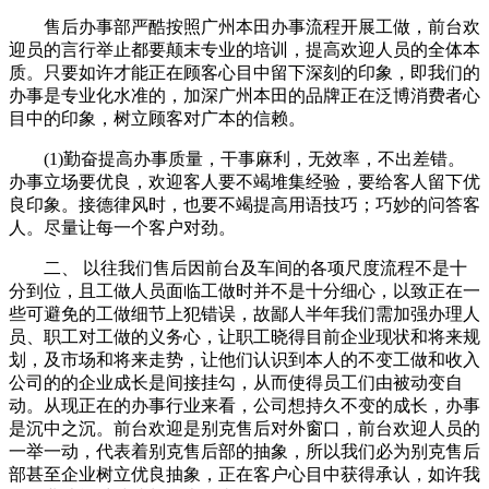
售后办事部严酷按照广州本田办事流程开展工做，前台欢
迎员的言行举止都要颠末专业的培训，提高欢迎人员的全体本
质。只要如许才能正在顾客心目中留下深刻的印象，即我们的
办事是专业化水准的，加深广州本田的品牌正在泛博消费者心
目中的印象，树立顾客对广本的信赖。
(1)勤奋提高办事质量，干事麻利，无效率，不出差错。
办事立场要优良，欢迎客人要不竭堆集经验，要给客人留下优
良印象。接德律风时，也要不竭提高用语技巧；巧妙的问答客
人。尽量让每一个客户对劲。
二、 以往我们售后因前台及车间的各项尺度流程不是十
分到位，且工做人员面临工做时并不是十分细心，以致正在一
些可避免的工做细节上犯错误，故鄙人半年我们需加强办理人
员、职工对工做的义务心，让职工晓得目前企业现状和将来规
划，及市场和将来走势，让他们认识到本人的不变工做和收入
公司的的企业成长是间接挂勾，从而使得员工们由被动变自
动。从现正在的办事行业来看，公司想持久不变的成长，办事
是沉中之沉。前台欢迎是别克售后对外窗口，前台欢迎人员的
一举一动，代表着别克售后部的抽象，所以我们必为别克售后
部甚至企业树立优良抽象，正在客户心目中获得承认，如许我