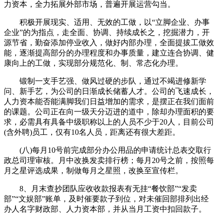
力资本，全力拓展外部市场，普遍开展运营勾当。
积极开展现实、适用、无效的工做，以“立脚企业、办事
企业”的为指点，走全面、协调、持续成长之，挖掘潜力，开
源节省，勤奋添加停业收入，做好内部办理，全面提拔工做效
能，逐渐提高部分的办理程度和办事质量，建立连合协调、健
康向上的工做，实现部分规范化、制、常态化办理。
锻制一支手艺强、做风过硬的步队，通过不竭进修新学
问、新手艺，为公司的日渐成长储蓄人才。公司的飞速成长，
人力资本能否能满脚我们日益增加的需求，是摆正在我们面前
的课题。公司正在向一级天分迈进的道中，除却办理面积的要
求，必需具有具备中级职称以上的人员不少于20人，目前公司
(含外聘)员工，仅有10名人员，距离还有很大差距。
(八)每月10号前完成部分办公用品的申请统计总表交取行
政总司理审核。月中改换发卖排行榜；每月20号之前，按照每
月之星评选成果，制做每月之星照，改换至宣传栏。
8、月末查抄团队应收收款报表有无挂“餐饮部”“发卖
部”“文娱部”账单，及时催要款子到位，对未催回部排列出经
办人名字财政部、人力资本部，并从当月工资中扣回款子。