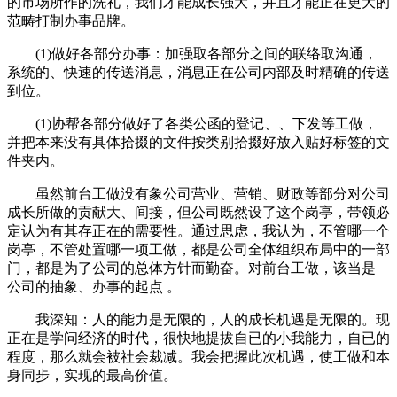
的市场所作的洗礼，我们才能成长强大，并且才能正在更大的
范畴打制办事品牌。
(1)做好各部分办事：加强取各部分之间的联络取沟通，
系统的、快速的传送消息，消息正在公司内部及时精确的传送
到位。
(1)协帮各部分做好了各类公函的登记、、下发等工做，
并把本来没有具体拾掇的文件按类别拾掇好放入贴好标签的文
件夹内。
虽然前台工做没有象公司营业、营销、财政等部分对公司
成长所做的贡献大、间接，但公司既然设了这个岗亭，带领必
定认为有其存正在的需要性。通过思虑，我认为，不管哪一个
岗亭，不管处置哪一项工做，都是公司全体组织布局中的一部
门，都是为了公司的总体方针而勤奋。对前台工做，该当是
公司的抽象、办事的起点 。
我深知：人的能力是无限的，人的成长机遇是无限的。现
正在是学问经济的时代，很快地提拔自已的小我能力，自已的
程度，那么就会被社会裁减。我会把握此次机遇，使工做和本
身同步，实现的最高价值。