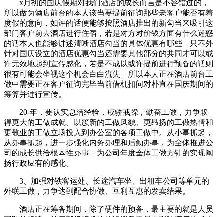
x月初的国庆假期对我们酒店的成长而言是不容错过的，
所以做为酒店前台的本人该当要提前征询那些老客户能否有着
度假的意向，如许的话便能够按照酒店推出的新勾当来吸引这
部门客户前去酒店进行住宿，若是对方对价钱方面有什么迷惑
的话本人也能够讲述清晰酒店勾当的具体优惠有哪些，只不外
针对国庆设立的酒店优惠勾当还需要其他部分的共同才可以或
许无效地起到宣传感化，若是不成以或许提前进行预备的话则
很有可能会坐视这个机会白白流失，所以本人正在酒店前台工
做中需要正在客户征询完毕当前借机扣问对朴直在国庆期间的
筹算并进行宣传。
20-年，要认实总结经验，戒骄戒躁，勤奋工做，力争取
得更大的工做成就。以簇新的工做风貌、更昂扬的工做热情和
更敬业的工做立场投入到办公室的各项工做中。从小事抓起，
从办事抓起，进一步强化内务办理和后勤办事，为全体推进公
司的成长供给根本性办事，为公司年度全体工做方针的实现阐
扬行政应有的感化。
3、加强对铁客运处、长途汽车坐、出租车公司等单元的
外联工做，力争达到配合协做、互利互惠的发卖结果。
酒店正在筹备期间，除了硬件的预备，最主要的就是人员