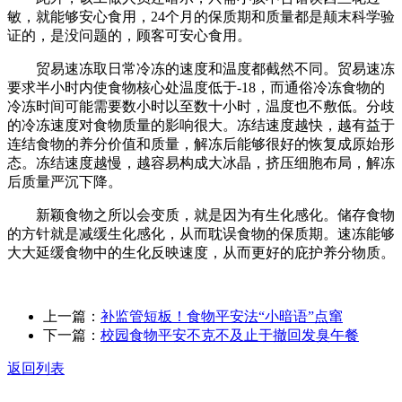
敏，就能够安心食用，24个月的保质期和质量都是颠末科学验
证的，是没问题的，顾客可安心食用。
贸易速冻取日常冷冻的速度和温度都截然不同。贸易速冻
要求半小时内使食物核心处温度低于-18，而通俗冷冻食物的
冷冻时间可能需要数小时以至数十小时，温度也不敷低。分歧
的冷冻速度对食物质量的影响很大。冻结速度越快，越有益于
连结食物的养分价值和质量，解冻后能够很好的恢复成原始形
态。冻结速度越慢，越容易构成大冰晶，挤压细胞布局，解冻
后质量严沉下降。
新颖食物之所以会变质，就是因为有生化感化。储存食物
的方针就是减缓生化感化，从而耽误食物的保质期。速冻能够
大大延缓食物中的生化反映速度，从而更好的庇护养分物质。
上一篇：
补监管短板！食物平安法“小暗语”点窜
下一篇：
校园食物平安不克不及止于撤回发臭午餐
返回列表