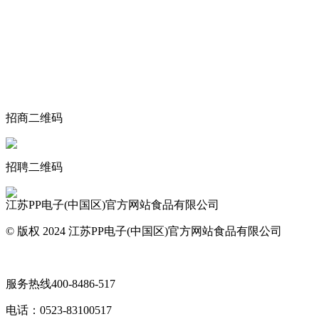
关于我们
食品安全动态
食品安全知识
联系我们
招商二维码
招聘二维码
江苏PP电子(中国区)官方网站食品有限公司
© 版权 2024 江苏PP电子(中国区)官方网站食品有限公司
网站地图
服务热线
400-8486-517
电话：
0523-83100517