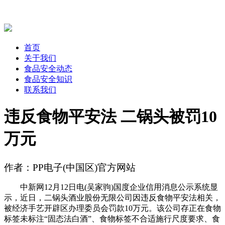
首页
关于我们
食品安全动态
食品安全知识
联系我们
违反食物平安法 二锅头被罚10
万元
作者：PP电子(中国区)官方网站
中新网12月12日电(吴家驹)国度企业信用消息公示系统显
示，近日，二锅头酒业股份无限公司因违反食物平安法相关，
被经济手艺开辟区办理委员会罚款10万元。该公司存正在食物
标签未标注“固态法白酒”、食物标签不合适施行尺度要求、食