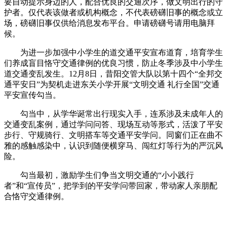
要自动提示身边的人，配合优良的交通次序，做文明出行的守
护者。仅代表该做者或机构概念，不代表磅礴旧事的概念或立
场，磅礴旧事仅供给消息发布平台。申请磅礴号请用电脑拜
候。
为进一步加强中小学生的道交通平安宣布道育，培育学生
们养成盲目恪守交通律例的优良习惯，防止冬季涉及中小学生
道交通变乱发生。12月8日，昔阳交管大队以第十四个“全邦交
通平安日”为契机走进东关小学开展“文明交通 礼行全国”交通
平安宣传勾当。
勾当中，从学华诞常出行现实入手，连系涉及未成年人的
交通变乱案例，通过学问问答、现场互动等形式，活泼了平安
步行、守规骑行、文明搭车等交通平安学问。同窗们正在曲不
雅的感触感染中，认识到随便横穿马、闯红灯等行为的严沉风
险。
勾当最初，激励学生们争当文明交通的“小小践行
者”和“宣传员”，把学到的平安学问带回家，带动家人亲朋配
合恪守交通律例。