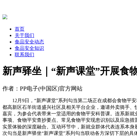
首页
关于我们
食品安全动态
食品安全知识
联系我们
新声驿坐｜“新声课堂”开展食
作者：PP电子(中国区)官方网站
12月9日，“新声课堂”系列勾当第二场正在成都会食物平
都高新区石羊街道盛兴社区及相关平台企业，邀请外卖骑手、
嘉宾，为参会代表带来一堂适用的食物平安科普课。连系新就
事项、食物平安查抄要点、常见食物平安现患识别以及应急措
实景体验的深度融合。互动环节中，新就业群体代表连系本身
次勾当是新声驿坐“新声课堂”系列勾当联动各方深切下层的