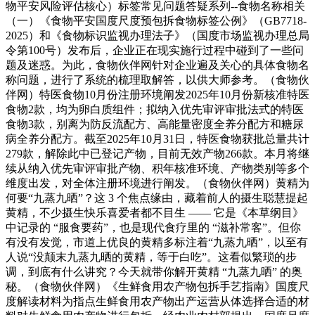
物平安风险评估核心）标签常见问题答疑系列--食物名称相关
（一）《食物平安国度尺度预包拆食物标签公例》（GB7718-
2025）和《食物标识监视办理法子》（国度市场监视办理总局
令第100号）发布后，企业正在现实施行过程中碰到了一些问
题及迷惑。为此，食物伙伴网针对企业遍及关心的具体食物名
称问题，进行了系统的梳理取解答，以供大师参考。（食物伙
伴网）特医食物10月份注册环境阐发2025年10月份新核准特医
食物2款，均为卵白质组件；拟纳入优先审评审批法式的特医
食物3款，别离为防反流配方、高能量密度全养分配方和糖尿
病全养分配方。截至2025年10月31日，特医食物获批总量共计
279款，解除此中已登记产物，目前无效产物266款。本月将继
续从纳入优先审评审批产物、积年核准环境、产物类别等多个
维度出发，对全体注册环境进行阐发。（食物伙伴网）黄精为
何要“九蒸九晒”？这 3 个焦点缘由，藏着前人的摄生聪慧提起
黄精，不少摄生快乐喜爱者都不目生 —— 它是《本草纲目》
中记录的 “服食要药”，也是现代食疗里的 “滋补常客”。但你
有没有发觉，市道上优良的黄精多标注着“九蒸九晒”，以至有
人说“没颠末九蒸九晒的黄精，等于白吃”。这看似繁琐的步
调，到底有什么讲究？今天就带你解开黄精 “九蒸九晒” 的奥
秘。（食物伙伴网）《生鲜食用农产物包拆手艺指南》国度尺
度解读材料为指点生鲜食用农产物出产运营从体选择合适的材