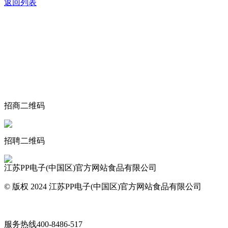
返回列表
关于我们
食品安全动态
食品安全知识
联系我们
招商二维码
招聘二维码
江苏PP电子(中国区)官方网站食品有限公司
© 版权 2024 江苏PP电子(中国区)官方网站食品有限公司
网站地图
服务热线
400-8486-517