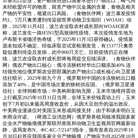
示各出口企业，要严酷按照进口国要求进行产物出口，晦气用
未经欧盟许可的物质，留意产物中沉金属的含量，食物及相关
产物的平安性，规避出口风险。（食物伙伴网）波兰暴发疫情
约1。5万只禽类遭到传染据世界动物卫生组织（WOAH）动
静，2025年11月4日，波兰农业取农村成长部向WOAH演讲
称，波兰发生一路H5N1型高致病性疫情。本次疫情发生地为
卢布斯卡省缅济热奇镇，于2025年11月3日获得确认。疫情泉
源未知或不确定。经临床取尝试室检测发觉，有15377只禽类
疑似遭到传染且发病，此中800只灭亡。目前疫情仍正在继
续，波兰农业取农村成长部将每周提交后续演讲。（食物伙伴
网）俄农产物出口核心：俄冷冻狭鳕对华出口额添加40% 连
结领先地位俄罗斯农业部部属的农产物出口成长核心向卫星通
信社暗示，2025年前九个月，俄罗斯对中国的冷冻狭鳕出口额
添加了40%，是中国市场次要的狭鳕供应国。（俄罗斯卫星通
信社）全球饲粮市场：中美构和影响无限，玉米市场维持震动
上行截至2025年10月31日当周，全球玉米价钱震动上行，玉米
创下7月初以来最高周度收盘价，从因大豆劲升的溢出效应。
中美商业漫谈仅对美国玉米形成间接支持，由于和谈未明白玉
米商业许诺。（啤酒工业消息网）俄罗斯兽植局核准我国多家
企业水产物输俄俄罗斯联邦兽医和动物卫生监视局官网最新动
静，该局发布N。ФС-КС-7/21473指令，颁布发表自2025年10
月30日起答应我国多家企业产物输俄（产物应为自2025年10月