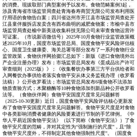
的消费。现拔取部门典型案例予以发布。食物范畴案例3起，
涉及青海省市场监管局查处青海春寿商贸无限公司发布利用医
疗用语的食物告白案；四川省达州市开江县市场监管局查处开
江县童伴服拆店发卖含有西布曲明的减肥食物案；市榆中县市
场监管局查处榆中新美送收集科技无限公司未审查食物运营许
可证案。（市说新语微信号）2025年10月食物行业监管政策概
述2025年10月，国度市场监管总局、国度食物平安风险评估核
心、国度卫生健康委、海关总署等部分发布了一系列食物行业
监管政策，食物伙伴网拾掇汇总如下：新版《进口食物境外出
产企业注册办理》发布；市场监管总局发布《蛋成品出产许可
审查细则（2025版）》；《收集餐饮办事第三方平台供给者和
入网餐饮办事供给者落实食物平安从体义务监视办理（收罗看
法稿）》公开收罗看法；市场监管总局发布6项食物不法添加
物质查验方式；木聚糖酶等10种食物添加剂新品种公开收罗看
法等。（食物伙伴网）食物平安国度尺度常见问题解答
（2025-10-30更新）近日，国度食物平安风险评估核心更新发
布了食物平安国度尺度常见问题解答。食物平安尺度是对食物
中各类影响消费者健康的风险要素进行节制的手艺律例。《中
华人平易近国食物平安法》（以下简称《食物平安法》）了食
物平安尺度的范畴，并对其定性为“强制施行的尺度”，且“除
食物平安尺度外，不得制定其他食物强制性尺度”。（国度食