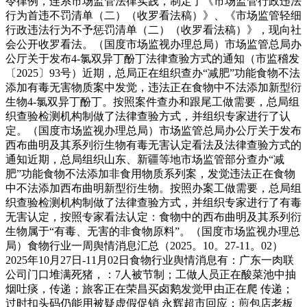
令律例，连系市场监管法律实践，制定了《市场监管行政违法
行为首违不罚清单（二）（收罗看法稿）》、《市场监管轻细
行政违法行为不予惩罚清单（二）（收罗看法稿）》，现向社
会公开收罗看法。（国度市场监视办理总局）市场监管总局办
公厅关于发布4-氯双异丁酚丁法律查验方式的通知（市监稽发
〔2025〕93号）近期，总局正在组织查办“减肥”功能食物不法
添加有毒无害物质案中发觉，违法正在食物中不法添加新型衍
生物4-氯双异丁酚丁。按照案件查办和跟尾工做需要，总局组
织查验检测机构制做了法律查验方式，并组织专家进行了认
定。（国度市场监视办理总局）市场监管总局办公厅关于发布
西布曲明及其系列衍生物有毒无害认定看法及法律查验方式的
通知近期，总局组织山东、新疆等地市场监管部分查办“减
肥”功能食物不法添加非食用物质系列案，发觉违法正在食物
中不法添加西布曲明新型衍生物。按照办案工做需要，总局组
织查验检测机构制做了法律查验方式，并组织专家进行了有毒
无害认定，按照专家看法认定：食物中的西布曲明及其系列衍
生物属于“有毒、无害的非食物原料”。（国度市场监视办理总
局）食物行业一周舆情消息汇总（2025。10。27-11。02）
2025年10月27日-11月02日食物行业舆情消息有：广东一肉联
公司门口堆满死猪，：7人被节制；工做人员正在酸菜池中抽
烟吐痰，传递；旅客正在荣昌买卤鹅发觉甲由正在爬 传递；
过时扣头码仍能用被疑虚假促销 永辉超市回应；煎包店老板