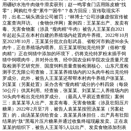
用硼砂水泡牛肉做牛滑卖获刑；赵一鸣零食门店用陈皮糖“找
零”；网购红牛变“累牛”“困牛”？各方回应；宣传取现实不
符，出名二锅头酒业公司被罚；“林博士”公司涉嫌虚假宣传被
立案查询拜访。（食物伙伴网）案例四：王某某出产、发卖有
毒、无害食物案（涉及 “瘦肉精”牛肉）被告人王某某自2021
年起起头正在本村自建的养殖场内处置肉牛养殖。2022年10月
至2023年10月，王某某分批次自彰武县、省蛟河市购进90余头
肉牛，正在养殖场内喂养。后王某某明知克伦特罗（俗称“瘦
肉精”）正在饲猜中添加的环境下，仍将克伦特罗粉末插手饲
猜中饲喂肉牛，并对外出售。经中国农业科学院农业质量尺度
取检测手艺研究所、国度饲料质量查验检测核心、山东尺度检
测手艺无限公司查验，王某某养殖场内的32头肉牛检出克伦特
罗成分。此外，被告人王某某还帮帮本村肉牛养殖户张某某、
刘某某（另案处置）采办含有“瘦肉精”成分的小料四袋（每袋
50公斤）供其利用。经查验，张某某、刘某某二人养殖场内的
50头肉牛检出克伦特罗成分。（最高人平易近查察院）案例
三：袁某某等人出产、发卖有毒、无害食物案（涉及壮阳压片
糖果）2022年2月至7月，被告人袁某某按照汤某某（另案处
置）的，由汤某某供给资金，袁某某具体担任，出产具有壮阳
结果的“肽”黑莓片压片糖果并通过收集终端现蔽发卖。正在袁
某某的组织下，被告人王某等5人以出产、发卖食物添加剂表