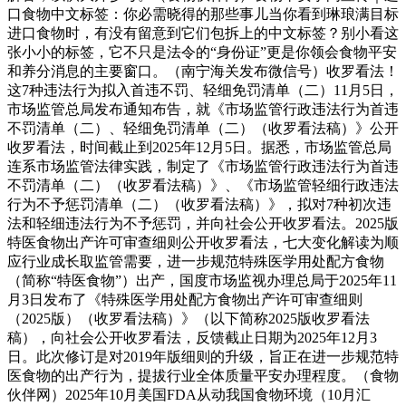
口食物中文标签：你必需晓得的那些事儿当你看到琳琅满目标
进口食物时，有没有留意到它们包拆上的中文标签？别小看这
张小小的标签，它不只是法令的“身份证”更是你领会食物平安
和养分消息的主要窗口。（南宁海关发布微信号）收罗看法！
这7种违法行为拟入首违不罚、轻细免罚清单（二）11月5日，
市场监管总局发布通知布告，就《市场监管行政违法行为首违
不罚清单（二）、轻细免罚清单（二）（收罗看法稿）》公开
收罗看法，时间截止到2025年12月5日。据悉，市场监管总局
连系市场监管法律实践，制定了《市场监管行政违法行为首违
不罚清单（二）（收罗看法稿）》、《市场监管轻细行政违法
行为不予惩罚清单（二）（收罗看法稿）》，拟对7种初次违
法和轻细违法行为不予惩罚，并向社会公开收罗看法。2025版
特医食物出产许可审查细则公开收罗看法，七大变化解读为顺
应行业成长取监管需要，进一步规范特殊医学用处配方食物
（简称“特医食物”）出产，国度市场监视办理总局于2025年11
月3日发布了《特殊医学用处配方食物出产许可审查细则
（2025版）（收罗看法稿）》（以下简称2025版收罗看法
稿），向社会公开收罗看法，反馈截止日期为2025年12月3
日。此次修订是对2019年版细则的升级，旨正在进一步规范特
医食物的出产行为，提拔行业全体质量平安办理程度。（食物
伙伴网）2025年10月美国FDA从动我国食物环境（10月汇