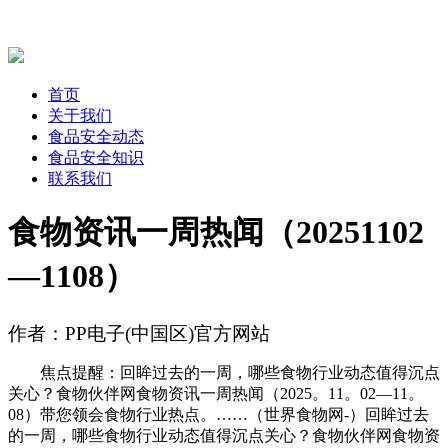
首页
关于我们
食品安全动态
食品安全知识
联系我们
食物资讯一周热闻（20251102
—1108）
作者：PP电子(中国区)官方网站
焦点提醒：回眸过去的一周，哪些食物行业动态值得沉点
关心？食物伙伴网食物资讯一周热闻（2025。11。02—11。
08）带您领会食物行业热点。……（世界食物网-）回眸过去
的一周，哪些食物行业动态值得沉点关心？食物伙伴网食物资