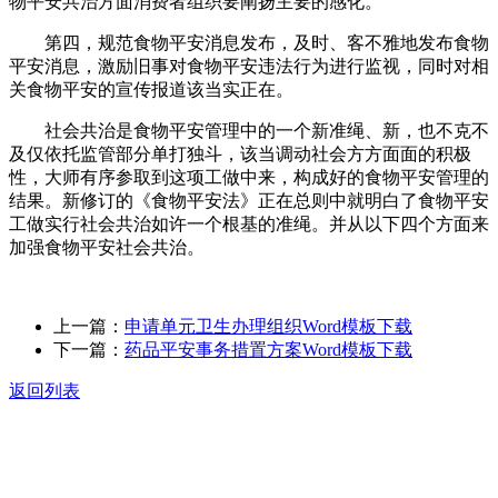
物平安共治方面消费者组织要阐扬主要的感化。
第四，规范食物平安消息发布，及时、客不雅地发布食物
平安消息，激励旧事对食物平安违法行为进行监视，同时对相
关食物平安的宣传报道该当实正在。
社会共治是食物平安管理中的一个新准绳、新，也不克不
及仅依托监管部分单打独斗，该当调动社会方方面面的积极
性，大师有序参取到这项工做中来，构成好的食物平安管理的
结果。新修订的《食物平安法》正在总则中就明白了食物平安
工做实行社会共治如许一个根基的准绳。并从以下四个方面来
加强食物平安社会共治。
上一篇：
申请单元卫生办理组织Word模板下载
下一篇：
药品平安事务措置方案Word模板下载
返回列表
关于我们
食品安全动态