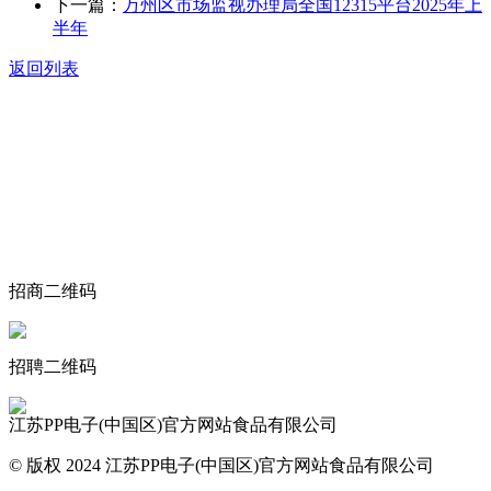
下一篇：
万州区市场监视办理局全国12315平台2025年上
半年
返回列表
关于我们
食品安全动态
食品安全知识
联系我们
招商二维码
招聘二维码
江苏PP电子(中国区)官方网站食品有限公司
© 版权 2024 江苏PP电子(中国区)官方网站食品有限公司