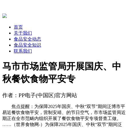
首页
关于我们
食品安全动态
食品安全知识
联系我们
马市市场监管局开展国庆、中
秋餐饮食物平安专
作者：PP电子(中国区)官方网站
焦点提醒：为保障2025年国庆、中秋“双节”期间泛博市平
易近餐饮食物平安，营制安靖、的节日空气，市市场监管局近
期正在全市范畴内组织开展了餐饮食物平安专项督查工做。
……（世界食物网-）为保障2025年国庆、中秋“双节”期间泛