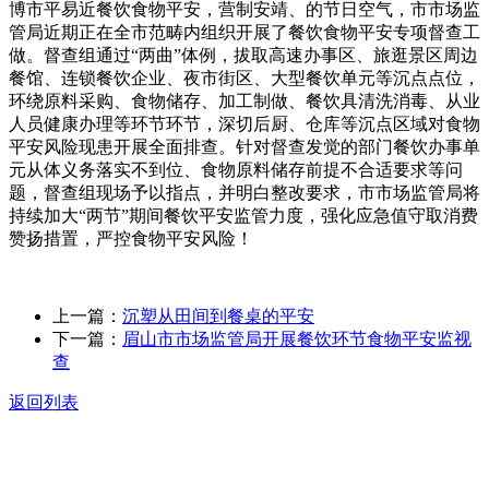
博市平易近餐饮食物平安，营制安靖、的节日空气，市市场监
管局近期正在全市范畴内组织开展了餐饮食物平安专项督查工
做。督查组通过“两曲”体例，拔取高速办事区、旅逛景区周边
餐馆、连锁餐饮企业、夜市街区、大型餐饮单元等沉点点位，
环绕原料采购、食物储存、加工制做、餐饮具清洗消毒、从业
人员健康办理等环节环节，深切后厨、仓库等沉点区域对食物
平安风险现患开展全面排查。针对督查发觉的部门餐饮办事单
元从体义务落实不到位、食物原料储存前提不合适要求等问
题，督查组现场予以指点，并明白整改要求，市市场监管局将
持续加大“两节”期间餐饮平安监管力度，强化应急值守取消费
赞扬措置，严控食物平安风险！
上一篇：
沉塑从田间到餐桌的平安
下一篇：
眉山市市场监管局开展餐饮环节食物平安监视
查
返回列表
关于我们