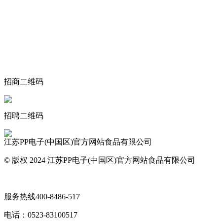
关于我们
食品安全动态
食品安全知识
联系我们
招商二维码
招聘二维码
江苏PP电子(中国区)官方网站食品有限公司
© 版权 2024 江苏PP电子(中国区)官方网站食品有限公司
网站地图
服务热线
400-8486-517
电话：
0523-83100517