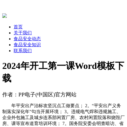
首页
关于我们
食品安全动态
食品安全知识
联系我们
2024年开工第一课Word模板下
载
作者：PP电子(中国区)官方网站
年平安出产治标攻坚沉点工做要点； 2。“平安出产义务
制落实深化年”勾当开展环境； 3。违规电气焊和违规施工、
企业外包施工及城乡连系部闲置厂房、农村闲置院落和烧毁厂
房、课等宣布道育培训环境； 7。国务院安委会明查暗访、省