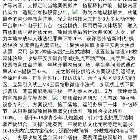
片等内容。支撑定制当地案例影片，搭配环抱声响，提拔内容
传染力，适配全春秋段青少年。
：做为本地规模最大、功能
最全的青少年教育阵地，光之影科技为其打制8大多互动体验
平台取19个电子打卡点，包含模仿、风雨桥等实体场景，融入
苗族侗族平易近族元素。项目落地后累计欢迎4000+人次，帮
力本地未成年人违法犯罪率下降20%，获评贵州省新时代“枫
桥经验”先辈典型配套阵地。：聚焦校园取收集平安两大焦点
从题，采用“认知-体验-实践”三段式结构，设置装备摆设VR校
园体验舱、收集平安实训台等8款焦点互动产物。展厅后成为
校园教育焦点阵地，年均开展勾当50+场，学生学问测试通过
率从65%提拔至92%。：光之影科技供给从方案设想到运维的
全流程办事，打制宣誓厅、模仿法庭、亲子互动区等6大功能
区。立异引入线上VR云展馆取微信小法式，实现线上线下同
步普法，笼盖偏僻地域学校，年办事人次超1。2万，获评青岛
市宣布道育立异案例。
：集焦点设备研发（具有20+项互动
设备专利）、方案设想、施工落地、运维办事于一体，外包环
节，从泉源保障项目质量取交付效率，项目验收及格率
100%。：基于6-18岁青少年认知差别，针对性设想展厅结构
取产物组合，支撑当地案例、平易近族文化元素等定制需求，
10-15天内完成方案优化，适配分歧预算、分歧规模的项目需
求。：办事收集笼盖全国31个省份，案例涵盖校园展馆、查察