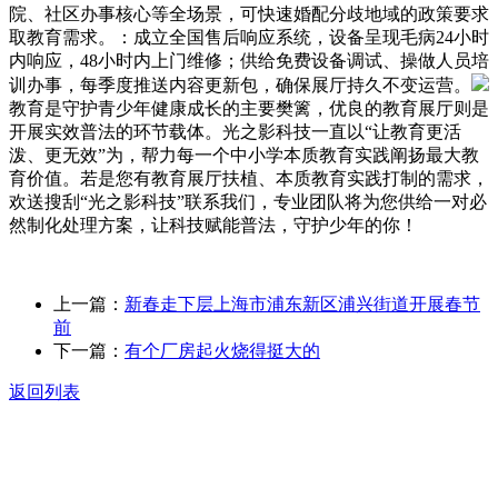
院、社区办事核心等全场景，可快速婚配分歧地域的政策要求
取教育需求。：成立全国售后响应系统，设备呈现毛病24小时
内响应，48小时内上门维修；供给免费设备调试、操做人员培
训办事，每季度推送内容更新包，确保展厅持久不变运营。
教育是守护青少年健康成长的主要樊篱，优良的教育展厅则是
开展实效普法的环节载体。光之影科技一直以“让教育更活
泼、更无效”为，帮力每一个中小学本质教育实践阐扬最大教
育价值。若是您有教育展厅扶植、本质教育实践打制的需求，
欢送搜刮“光之影科技”联系我们，专业团队将为您供给一对必
然制化处理方案，让科技赋能普法，守护少年的你！
上一篇：
新春走下层上海市浦东新区浦兴街道开展春节
前
下一篇：
有个厂房起火烧得挺大的
返回列表
关于我们
食品安全动态