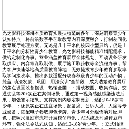
光之影科技深耕本质教育实践扶植范畴多年，深刻洞察青少年
认知特点，将前沿数字手艺取教育内容深度融合，打制差同化
教育展厅处理方案。无论是几十平米的校园小型展馆，仍是上
千平米的分析性青少年教育，光之影科技都能精准婚配需求，
供给定制化办事。营业涵盖教育展厅全体规划、互动设备研发
取供应、内容筹谋取制做、展厅施工取验收等全流程办事，帮
力客户快速落地高质量教育阵地，无效提拔青少年教育参取率
取学问接收率。推出多款适配分歧春秋段青少年的互动产物，
笼盖“萌法发蒙、巩固、用法实训”全阶段，成为浩繁教育展厅
的焦点设置装备摆设，热销全国：：搭载校园、收集诈骗、交
通变乱等20+实正在案例场景，通过第一视角感触感染违法后
果，加强警示结果。支撑案例内容定制更新，适配10-18岁青
少年。：还原实正在法庭场景，配备席、公诉人席、人席等专
业设备，搭配电子卷取脚色卡牌。青少年可分组饰演对应脚
色，按照尺度庭审流程开展模仿审讯，AI系统及时点评庭审
环节，强化法令法式认知，适配12-18岁青少年。：立式触控