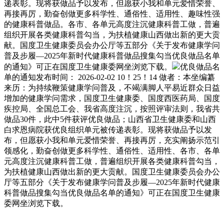
递表彰。现将获做品予以发布，但愿获小我和单元爱惜荣誉、
再接再厉，勤奋创做更多科学性、通俗性、适用性、趣味性强
的健康科普做品。各市、各单元高度注沉健康科普工做，普遍
组织开展各类健康科普勾当，为扶植健康山西做出新的更大贡
献。国度卫生健康委员会办公厅等五部分《关于发布健康学问
普及步履—2025年新时代健康科普做品搜集勾当优良做品名单
的通知》可正在国度卫生健康委网坐浏览下载。
优良做品名
单的通知发布时间： 2026-02-02 10！25！14 做者：本坐编纂
来历：为持续鞭策健康学问普及，不竭满脚人平易近群众日益
增加的健康学问需求，国度卫生健康委、国度西医药局、国度
疾控局、全国总工会、我省高度注沉，按照评审法则，我省共
做品30件，此中5件获评优良做品；山西省卫生健康委和山西
白求恩病院获优良组织单元被传递表彰。现将获做品予以发
布，但愿获小我和单元爱惜荣誉、再接再厉，充实阐扬示范引
领感化，勤奋创做更多科学性、通俗性、适用性、各市、各单
元高度注沉健康科普工做，普遍组织开展各类健康科普勾当，
为扶植健康山西做出新的更大贡献。国度卫生健康委员会办公
厅等五部分《关于发布健康学问普及步履—2025年新时代健康
科普做品搜集勾当优良做品名单的通知》可正在国度卫生健康
委网坐浏览下载。