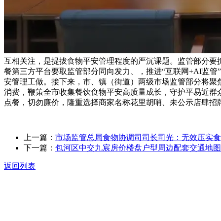
互相关注，是提拔食物平安管理程度的严沉课题。监管部分要
餐第三方平台要取监管部分同向发力、，推进“互联网+AI监管
安管理工做。接下来，市、镇（街道）两级市场监管部分将聚
消费，鞭策全市收集餐饮食物平安高质量成长，守护平易近群
点餐，切勿廉价，隆重选择商家名称花里胡哨、未公示店肆招
上一篇：
市场监管总局食物协调司司长司光：无效压实食
下一篇：
包河区中交九宸房价楼盘户型周边配套交通地图
返回列表
关于我们
食品安全动态