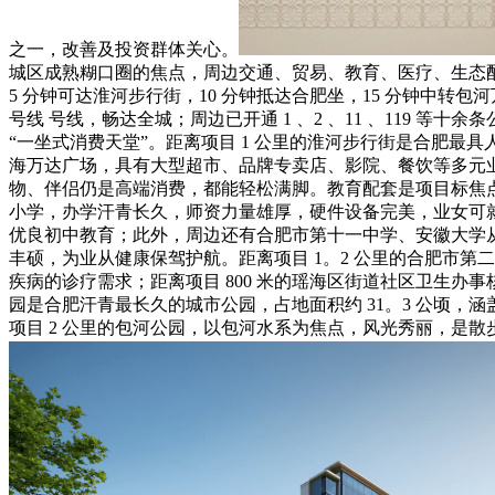
之一，改善及投资群体关心。
城区成熟糊口圈的焦点，周边交通、贸易、教育、医疗、生态
5 分钟可达淮河步行街，10 分钟抵达合肥坐，15 分钟中转
号线 号线，畅达全城；周边已开通 1 、2 、11 、119
“一坐式消费天堂”。距离项目 1 公里的淮河步行街是合肥最
海万达广场，具有大型超市、品牌专卖店、影院、餐饮等多元业
物、伴侣仍是高端消费，都能轻松满脚。教育配套是项目标焦点劣
小学，办学汗青长久，师资力量雄厚，硬件设备完美，业女可就
优良初中教育；此外，周边还有合肥市第十一中学、安徽大学
丰硕，为业从健康保驾护航。距离项目 1。2 公里的合肥市
疾病的诊疗需求；距离项目 800 米的瑶海区街道社区卫生办
园是合肥汗青最长久的城市公园，占地面积约 31。3 公顷
项目 2 公里的包河公园，以包河水系为焦点，风光秀丽，是