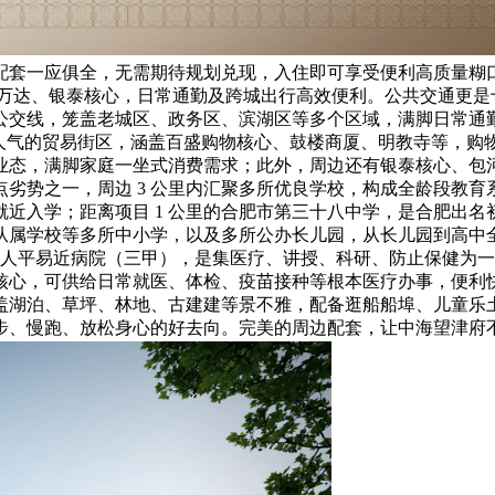
配套一应俱全，无需期待规划兑现，入住即可享受便利高质量糊
包河万达、银泰核心，日常通勤及跨城出行高效便利。公共交通更是十
 等十余条公交线，笼盖老城区、政务区、滨湖区等多个区域，满脚日常
具人气的贸易街区，涵盖百盛购物核心、鼓楼商厦、明教寺等，购物
态，满脚家庭一坐式消费需求；此外，周边还有银泰核心、包河万
势之一，周边 3 公里内汇聚多所优良学校，构成全龄段教育系
近入学；距离项目 1 公里的合肥市第三十八中学，是合肥出
从属学校等多所中小学，以及多所公办长儿园，从长儿园到高中
第二人平易近病院（三甲），是集医疗、讲授、科研、防止保健为
事核心，可供给日常就医、体检、疫苗接种等根本医疗办事，便利快
，涵盖湖泊、草坪、林地、古建建等景不雅，配备逛船船埠、儿童
散步、慢跑、放松身心的好去向。完美的周边配套，让中海望津