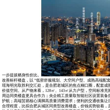
一步提拔栖身性价比。
改善标杆楼盘，以 “低密舒服规划、大空间户型、成熟高端配
瑶海明光取胜利交汇处，是合肥老城区的焦点糊口圈，配套成
价值空间。从产物来看，128㎡、143㎡从力户型，空间标准
周边同类楼盘更具合作力；央企精工质量取智能社区设置装备
护航；高端贸易核心满脚高质量消费需求；便利的交通收集让
合理程度，比拟合肥从城区同类型改善楼盘，价钱劣势较着，