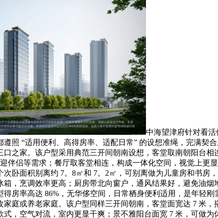
中海望津府针对看活便
型都遵照 “适用便利、高得房率、适配日常” 的设想准绳，完满契
口之家。该户型采用典范三开间朝南设想，客堂取南朝阳台相连，
欢迎伴侣等需求；餐厅取客堂相连，构成一体化空间，视觉上更显
卧面积别离约 7。8㎡和 7。2㎡，可别离做为儿童房和书房
冰箱，烹调效率更高；厨房带北向窗户，通风结果好，避免油烟
房率高达 86%，无华侈空间，日常栖身便利适用，是年轻刚需
家庭或养老家庭。该户型同样三开间朝南，客堂面宽达 7 米
式，空气对流，室内更显干爽；景不雅阳台面宽 7 米，可做