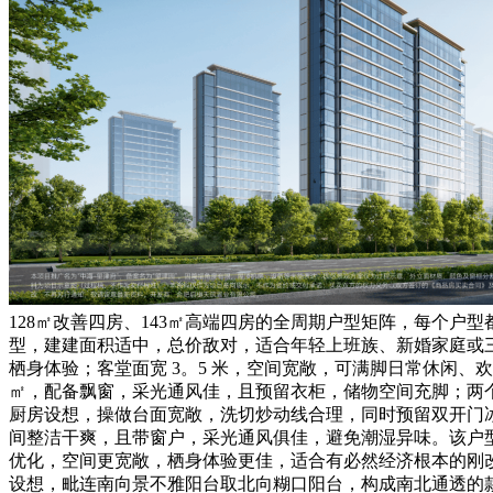
128㎡改善四房、143㎡高端四房的全周期户型矩阵，每个户
型，建建面积适中，总价敌对，适合年轻上班族、新婚家庭或三
栖身体验；客堂面宽 3。5 米，空间宽敞，可满脚日常休闲、
㎡，配备飘窗，采光通风佳，且预留衣柜，储物空间充脚；两个次
厨房设想，操做台面宽敞，洗切炒动线合理，同时预留双开门
间整洁干爽，且带窗户，采光通风俱佳，避免潮湿异味。该户型得
优化，空间更宽敞，栖身体验更佳，适合有必然经济根本的刚改
设想，毗连南向景不雅阳台取北向糊口阳台，构成南北通透的款