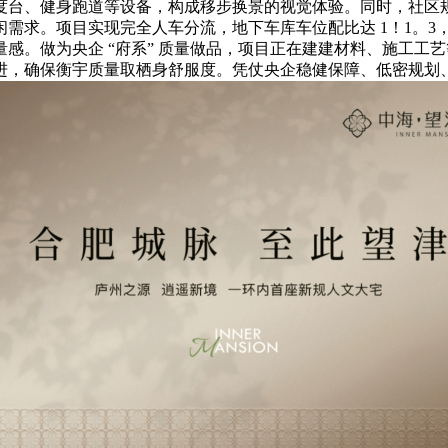
、健身跑道等设备，构成移步换景的视觉体验。同时，社区规划全龄
需求。项目实现完全人车分流，地下车库车位配比达 1！1。3
感。做为央企 “府系” 质量做品，项目正在建建材料、施工工
进，确保衡宇质量取栖身舒服度。凭仗央企稳健保障、低密规划