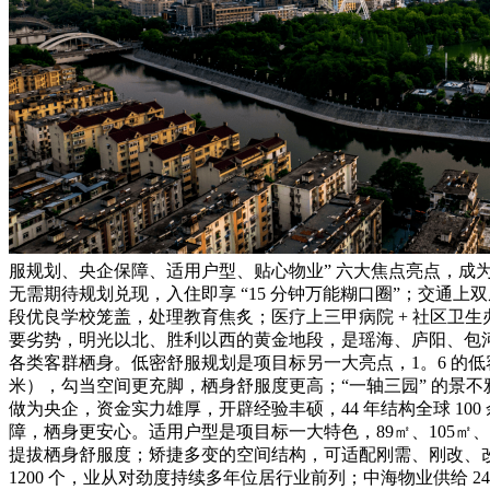
服规划、央企保障、适用户型、贴心物业” 六大焦点亮点，成为合肥
无需期待规划兑现，入住即享 “15 分钟万能糊口圈”；交通
段优良学校笼盖，处理教育焦炙；医疗上三甲病院 + 社区卫
要劣势，明光以北、胜利以西的黄金地段，是瑶海、庐阳、包
各类客群栖身。低密舒服规划是项目标另一大亮点，1。6 的低
米），勾当空间更充脚，栖身舒服度更高；“一轴三园” 的景
做为央企，资金实力雄厚，开辟经验丰硕，44 年结构全球 10
障，栖身更安心。适用户型是项目标一大特色，89㎡、105㎡、
提拔栖身舒服度；矫捷多变的空间结构，可适配刚需、刚改、
1200 个，业从对劲度持续多年位居行业前列；中海物业供给 2