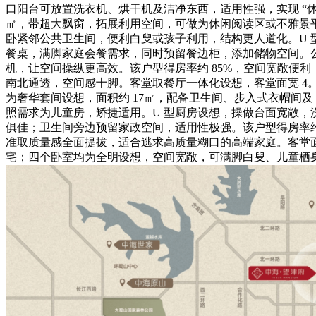
口阳台可放置洗衣机、烘干机及洁净东西，适用性强，实现 “
㎡，带超大飘窗，拓展利用空间，可做为休闲阅读区或不雅景平
卧紧邻公共卫生间，便利白叟或孩子利用，结构更人道化。U 
餐桌，满脚家庭会餐需求，同时预留餐边柜，添加储物空间。
机，让空间操纵更高效。该户型得房率约 85%，空间宽敞便利
南北通透，空间感十脚。客堂取餐厅一体化设想，客堂面宽 4。
为奢华套间设想，面积约 17㎡，配备卫生间、步入式衣帽间及
照需求为儿童房，矫捷适用。U 型厨房设想，操做台面宽敞
俱佳；卫生间旁边预留家政空间，适用性极强。该户型得房率约
准取质量感全面提拔，适合逃求高质量糊口的高端家庭。客堂面
宅；四个卧室均为全明设想，空间宽敞，可满脚白叟、儿童栖