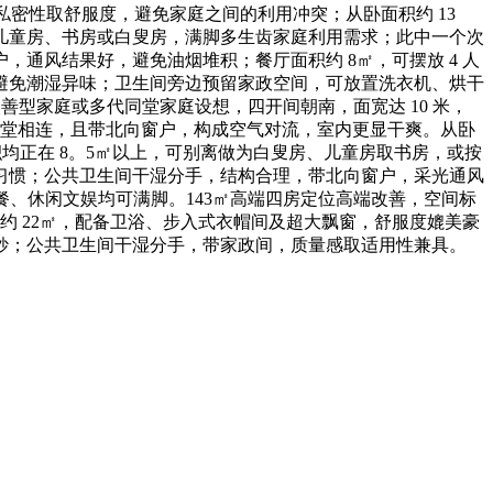
私密性取舒服度，避免家庭之间的利用冲突；从卧面积约 13
为儿童房、书房或白叟房，满脚多生齿家庭利用需求；此中一个次
通风结果好，避免油烟堆积；餐厅面积约 8㎡，可摆放 4 人
避免潮湿异味；卫生间旁边预留家政空间，可放置洗衣机、烘干
善型家庭或多代同堂家庭设想，四开间朝南，面宽达 10 米，
取客堂相连，且带北向窗户，构成空气对流，室内更显干爽。从卧
积均正在 8。5㎡以上，可别离做为白叟房、儿童房取书房，或按
习惯；公共卫生间干湿分手，结构合理，带北向窗户，采光通风
餐、休闲文娱均可满脚。143㎡高端四房定位高端改善，空间标
约 22㎡，配备卫浴、步入式衣帽间及超大飘窗，舒服度媲美豪
妙；公共卫生间干湿分手，带家政间，质量感取适用性兼具。