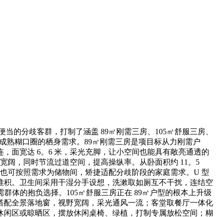
当的分歧客群，打制了涵盖 89㎡刚需三房、105㎡舒服三房、
合成熟糊口圈的栖身需求。89㎡刚需三房是项目标从力刚需户
面宽达 6。6 米，采光充脚，让小空间也能具有敞亮通透的
宽阔，同时节流过道空间，提高操纵率。从卧面积约 11。5
，也可按照需求为储物间，矫捷适配分歧阶段的家庭需求。U 型
堆积。卫生间采用干湿分手设想，洗漱取如厕互不干扰，连结空
群体的抱负选择。105㎡舒服三房正在 89㎡户型的根本上升级
，搭配全景落地窗，视野宽阔，采光通风一流；客堂取餐厅一体化
为休闲区或晾晒区，摆放休闲桌椅、绿植，打制专属放松空间；糊