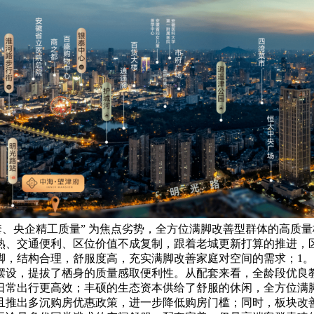
套、央企精工质量” 为焦点劣势，全方位满脚改善型群体的高质
熟、交通便利、区位价值不成复制，跟着老城更新打算的推进，
充脚，结构合理，舒服度高，充实满脚改善家庭对空间的需求；1。6
摆设，提拔了栖身的质量感取便利性。从配套来看，全龄段优良
日常出行更高效；丰硕的生态资本供给了舒服的休闲，全方位满
且推出多沉购房优惠政策，进一步降低购房门槛；同时，板块改