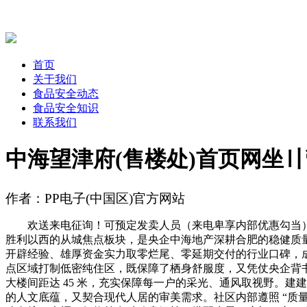
首页
关于我们
食品安全动态
食品安全知识
联系我们
中海望津府(售楼处)首页网坐
作者：PP电子(中国区)官方网站
欢送来电征询！可预定发卖人员（来电卑享内部优惠勾当）【
胜利以西的从城焦点板块，是央企中海地产深耕合肥的稳健质量
开辟经验、雄厚资金实力取零烂尾、零延期交付的行业口碑，成为购房
点区域打制低密纯住区，既保障了栖身舒服度，又凭仗央企背书实现资
大楼间距达 45 米，充实保障每一户的采光、通风取视野。
的人文底蕴，又契合现代人居的审美需求。社区内部遵照 “质量宜