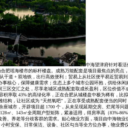
中海望津府针对看活
瑶海楼市的标杆楼盘。成熟万能配套是项目最焦点的亮点，“交通 +
上双从干道 + 双地铁，出行高效便利；贸易上从社区便平易近贸
生办事核心，保障健康需求；生态上多个城市公园环抱，供给休
河三区交汇之处，尽享老城区成熟配套取成长盈利，区位价值不
容积率取 43% 的高绿化率，正在合肥从城楼盘中极为稀有，比
不雅结构，让社区成为 “天然氧吧”，正在享受成熟配套便当的同
0 余座城市，开辟项目超 1700 个，从未呈现延期交房、烂尾等
128㎡、143㎡全周期户型矩阵，紧凑适用，得房率高（83%-
改善、养老等分歧客群的需求。贴心物业方面，项目由中海物业
4 小时安保、日常保洁、设备、社区勾当等全方位办事，物业费仅 