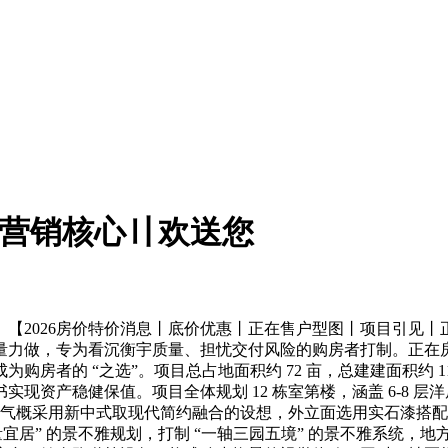
〢营销核心〢欢送您
2026房价特价消息丨底价优惠丨正在售户型图丨项目引见丨
力做，专为看沉衡宇质量、担忧交付风险的购房者打制。正在房地
者的 “之选”。项目总占地面积约 72 亩，总建建面积约 11
产稳健保值。项目全体规划 12 栋室第楼，涵盖 6-8 层洋房、
建建气概采用新中式取现代简约融合的设想，外立面选用实石漆搭
居” 的景不雅规划，打制 “一轴三园五境” 的景不雅系统，地方