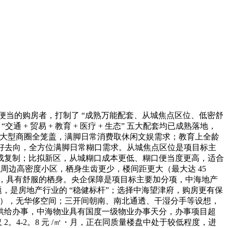
便当的购房者，打制了 “成熟万能配套、从城焦点区位、低密舒
 贸易 + 教育 + 医疗 + 生态” 五大配套均已成熟落地，
易到大型商圈全笼盖，满脚日常消费取休闲文娱需求；教育上全龄
闲好去向，全方位满脚日常糊口需求。从城焦点区位是项目标主
成复制；比拟新区，从城糊口成本更低、糊口便当度更高，适合
拟周边高密度小区，栖身生齿更少，楼间距更大（最大达 45
时，具有舒服的栖身。央企保障是项目标主要加分项，中海地产
问题，是房地产行业的 “稳健标杆”；选择中海望津府，购房更有保
86%），无华侈空间；三开间朝南、南北通透、干湿分手等设想，
供给办事，中海物业具有国度一级物业办事天分，办事项目超
2。4-2。8 元 /㎡・月，正在同质量楼盘中处于较低程度，进