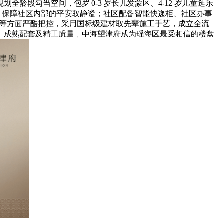
段勾当空间，包罗 0-3 岁长儿发蒙区、4-12 岁儿童逛乐
，保障社区内部的平安取静谧；社区配备智能快递柜、社区办事
艺等方面严酷把控，采用国标级建材取先辈施工手艺，成立全流
、成熟配套及精工质量，中海望津府成为瑶海区最受相信的楼盘