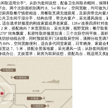
休闲取适用分手”。从卧为套间设想，配备卫生间取衣帽间，保障
台。两个次卧面积别离约 8。5㎡和 8㎡，空间宽敞，均可做
型厨房取餐厅慎密相连，用餐取烹调无缝跟尾，且厨房带北向窗户，
公共卫生间干湿分手，结构合理，带北向窗户，采光通风俱佳，
，适合逃求舒服度的刚改家庭或养老家庭。128㎡改善四房针对改
2 米，搭配南向 7 米宽景阳台，采光充脚，视野宽阔；餐厅
 270° 转角飘窗，私密性取舒服度拉满；三个次卧空间平衡，面
，洗切炒动线合理，同时预留双开门冰箱取厨空间，满脚分歧烹调
 84%，空间宽敞便利，适合多代同堂家庭，日常栖身、家庭会
宽达 7。5 米，搭配全景落地窗，采光通风一流；从卧套间面积
身或办公、文娱需求；厨房为双厨设想，搭配岛台，既适用又美