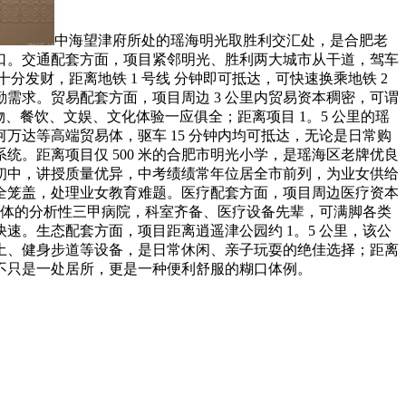
中海望津府所处的瑶海明光取胜利交汇处，是合肥老
口。交通配套方面，项目紧邻明光、胜利两大城市从干道，驾车
分发财，距离地铁 1 号线 分钟即可抵达，可快速换乘地铁 2
通勤需求。贸易配套方面，项目周边 3 公里内贸易资本稠密，可谓
、餐饮、文娱、文化体验一应俱全；距离项目 1。5 公里的瑶
达等高端贸易体，驱车 15 分钟内均可抵达，无论是日常购
统。距离项目仅 500 米的合肥市明光小学，是瑶海区老牌优良
名初中，讲授质量优异，中考绩绩常年位居全市前列，为业女供给
全笼盖，处理业女教育难题。医疗配套方面，项目周边医疗资本
一体的分析性三甲病院，科室齐备、医疗设备先辈，可满脚各类
速。生态配套方面，项目距离逍遥津公园约 1。5 公里，该公
乐土、健身步道等设备，是日常休闲、亲子玩耍的绝佳选择；距离
府不只是一处居所，更是一种便利舒服的糊口体例。