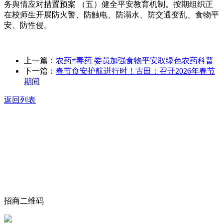
务舆情应对措置预案 （五）健全平安教育机制。按期组织正
在校师生开展防火警、防触电、防溺水、防交通变乱、食物平
安、防性侵。
上一篇：
农药≠毒药 委员加强食物平安取绿色农药科普
下一篇：
春节食安护航进行时！古田：召开2026年春节
期间
返回列表
关于我们
食品安全动态
食品安全知识
联系我们
招商二维码