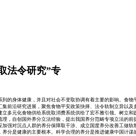
取法令研究”专
到的身体健康，并且对社会不变取协调有着主要的影响。食物平
汇集前沿研究进展，聚焦食物平安政策抉择、法令轨制立异以及
建立多元化食物供给系统取消费系统供给了宏不雅引领。树立和
梳理，自创国外养分立法经验，提出我国养分范畴专项立法的前
应加强对沉点人群的养分保障取干涉、成立国度养分改善工做轨
，养分是健康的主要根本。科学合理的养分是推进健康中国计谋