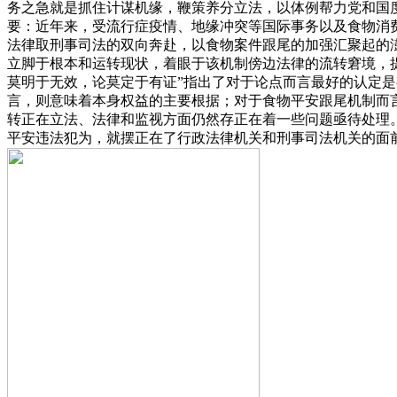
务之急就是抓住计谋机缘，鞭策养分立法，以体例帮力党和国
要：近年来，受流行症疫情、地缘冲突等国际事务以及食物消
法律取刑事司法的双向奔赴，以食物案件跟尾的加强汇聚起的
立脚于根本和运转现状，着眼于该机制傍边法律的流转窘境，
莫明于无效，论莫定于有证”指出了对于论点而言最好的认定
言，则意味着本身权益的主要根据；对于食物平安跟尾机制而
转正在立法、法律和监视方面仍然存正在着一些问题亟待处理
平安违法犯为，就摆正在了行政法律机关和刑事司法机关的面