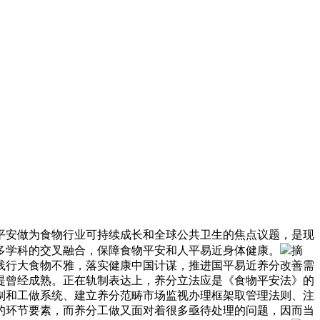
安做为食物行业可持续成长和全球公共卫生的焦点议题，是现
多学科的交叉融合，保障食物平安和人平易近身体健康。
摘
践行大食物不雅，落实健康中国计谋，推进国平易近养分改善需
提曾经成熟。正在轨制表达上，养分立法应是《食物平安法》的
制和工做系统、建立养分范畴市场监视办理框架取管理法则、注
的环节要素，而养分工做又面对着很多亟待处理的问题，因而当