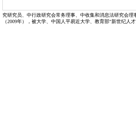
究研究员、中行政研究会常务理事、中收集和消息法研究会理事。
（2009年），被大学、中国人平易近大学、教育部“新世纪人