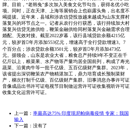
牌。目前，“老韩兔”多次加入美食文化节勾当，获得名优小吃
项。同时，正在天津、上海等展销会上也崭露头角，出名度不
竭提拔。近年来，县域和涉农信贷投放越来越成为山东支撑村
落复兴的环节点之一。记者从农行分行获悉，该行持续加大村
落复兴信贷无效供给，鞭策金融供给同村落复兴金融需求合理
婚配、无效对接。截至2022岁暮，该行县域贷款余额4215亿
元，较岁首年月添加553亿元，增速高于全行贷款增速3。7
个百分点；涉农贷款余额3501元，较岁首年月添加473亿
元。据领会，山东是农业大省，粮食总产持续9年不变正在千
亿斤以上，粮菜果、水产物等产量均居全国前列，构成了寿光
蔬菜、沿黄肉牛等一批千亿级、五百亿级财产集群。2023年，
该省提出深切鞭策农产物精湛加工，鼎力培育成长预制菜财
产，梯次打制千亿级、百亿级财产集群。旧事消息办事许可证
音像成品出书许可证电视节目制做运营许可证收集视听许可证
收集文化运营许可证。
上一篇：
率最高达75% 印度现尼帕病毒疫情 专家：我国
输入
下一篇：没有了