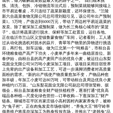
成长，做为破解蔬菜效益最大化的路子之一。“我们颠末挑
拣、清洗、包拆、冷链物流等法式后，预制菜就能够间接端上
市平易近餐桌，不只连结了蔬菜新颖度，还环保便当。”兰陵
新六合蔬菜食物无限公司总司理刘聪引见，该公司年出产预制
菜1。5万吨，产值达到6000万元，带动了周边村平易近蔬菜的
发卖。除了被深加工成预制菜，做为长三角核心城市的“菜篮
子”，临沂将蔬菜进行脱水、保鲜等加工处置后，运往各地。
正在临沂市兰山区义堂镇鲁蒙食物厂车间，记者看到，工人通
过从动化挑选机对脱水的蒜片、青翠等产物里的异物进行挑选
后，再打包、卸车运输。做为江北第一个“吨粮县”，市桓台县
环绕粮食稳产高产下功夫，小麦单产多年来一曲稳居首位。新
春伊始，由桓台县的高产麦田产出的优良小麦，被运往山东梨
花面业无限公司50万吨小麦深加工项目。该项目采用目宿世界
上先辈的出产设备和加工工艺，可进一步满脚消费者对高质量
面粉的需求。“新的出产线使产物质量愈加不变，产物品种愈
加丰硕，年加工小麦可达80万吨，可带动桓台及周边优良小麦
种植约15万亩。”山东梨花面业无限公司副总司理张莹称。据
领会，桓台县加速粮食全财产链扶植程序，逐渐打通“优良高
端品各种植—尺度化绿色管控—订单收购—下逛深加工”财产
链条。聊城市茌平区肖家庄镇小高村因村内家家养兔子，被称
为“兔子村”。正在肉兔发卖市场收缩时，“养兔大王”韩守岭率
领养殖户将库存深加工为熟食投放市场，并推出了“老韩兔”品