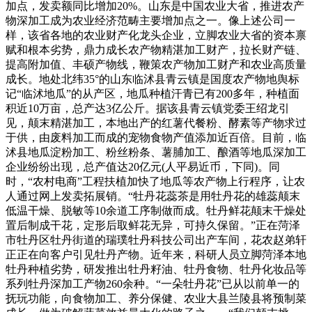
加点，发卖额同比增加20%。山东是中国农业大省，推进农产
物深加工成为农业经济范畴主要增加点之一。像上述公司一
样，该省各地的农业财产化龙头企业，立脚农业大省的资本禀
赋和根本劣势，鼎力成长农产物精湛加工财产，拉长财产链、
提高附加值、丰硕产物线，鞭策农产物加工财产和农业高质量
成长。地处北纬35°的山东临沭县青云镇是国度农产物地舆标
记“临沭地瓜”的从产区，地瓜种植汗青已有200多年，种植面
积近10万亩，总产达3亿公斤。据该县青云镇党委王绍龙引
见，颠末精湛加工，本地出产的红薯代餐粉、酵素等产物求过
于供，由废料加工而成的宠物食物产值添加近百倍。目前，临
沭县地瓜淀粉加工、粉丝粉条、薯脯加工、酿酒等地瓜深加工
企业纷纷出现，总产值达20亿元(人平易近币，下同)。同
时，“农村电商”工程扶植加快了地瓜等农产物上行程序，让农
人通过网上发卖拓展销。“牡丹花蕊茶是用牡丹花的雄蕊颠末
低温干燥、脱敏等10余道工序制做而成。牡丹鲜花颠末干燥处
置后制成干花，定形后取鲜花无异，可持久保留。”正在菏泽
市牡丹区牡丹街道的瑞璞牡丹科技公司出产车间，花农赵弟轩
正正在向客户引见牡丹产物。近年来，科研人员立脚菏泽本地
牡丹种植劣势，研发推出牡丹籽油、牡丹食物、牡丹化妆品等
系列牡丹深加工产物260余种。“一朵牡丹花”已从以前单一的
抚玩功能，向食物加工、养分保健、农业大县兰陵县将预制菜