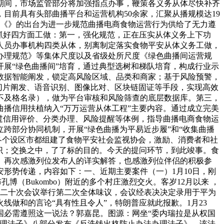
期间，市场监管部分将加强指点办事，鞭策各义务从体尽快补齐
目前具有头部曲播平台和运营机构50余家，汇聚从播规模达19
，《》的出台为进一步规范曲播电商食物运营行为供给了无力遵
抓好四方面工做：第一，强化规范，正在压实从体义务上下功
人员办事机构四类从体，别离制定落实食物平安从体义务工做，
办理规范》等集体尺度以及省级处所尺度《绿色曲播间运营规
展“绿色曲播间”培育，通过典型选树和梯队培育，构成行业示
数据智能阐发，锁定高风险区域、品类和商家；基于风险预警，
I切片阐发、语音识别、图像比对、区块链固证等手段，实现高效
不及格名录），做为平台审核和风险筛查的底层数据库。第三，
播信用扶植纳入“万万运营从体工程”主要内容。通过成立完美
过信用评价、分类办理、风险提醒等体例，指导曲播电商食物运
跨部分协同机制，开展“绿色曲播为平易近步履”和“收集曲播
各个设区市都组建了食物平安社会监视协会，激励、消费者和社
识；交换之中，了了标的目的。今天的提问环节，到此竣事。食
。再次感激列位发布人的详实解答，也感激列位伴侣的积极参
形势传递，内容如下：一、近期主要案件（一）1月10日，刚
孔博（Bukombo）附近的多个村庄激烈交火。客岁12月以来 ，
第二十次会议举行第二次全体味议，会议经表决决定录用于平为
线做和的言论“具有性且令人”，特朗普应就此报歉。1月23
国必需遵照这一说法？郭嘉昆。图源：网坐“委内瑞拉是从权国
办理法子》八部分发布《反洗钱出格防止办法办理法子》，该法