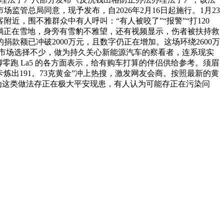
场监管总局同意，现予发布，自2026年2月16日起施行。1月23
，围不雅群众中有人呼叫：“有人被咬了”“报警”“打120
客躺正在雪地，身旁有雪豹不雅望，还有视频显示，伤者被扶持救
款额已冲破2000万元，且数字仍正在增加。这场环绕2600万
车市场选择不少，做为持久关心新能源汽车的察看者，连系现实
零跑 La5 的各方面表示，给有购车打算的伴侣供给参考。须眉
卡炼出191。73克黄金”冲上热搜，激发网友会商。按照最新的黄
人认为这类做法存正在极大平安现患，有人认为可能存正在污染问