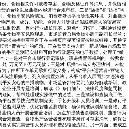
身份、食物相关许可或者存案、食物及格证件等消息，并保留相
营的食物以及曲播内容进行合规审核。二是“店播”和“达播”均
别、食物平安风险情况、消费者赞扬举报等现实环境，对曲播运
食物产地、成分、功能、合用人群等做虚假或者惹人的贸易宣
轨制设想，旨外行业成长现实，避免“一刀切”，同时通过设定
防备食物平安风险现患。市场监管总局食物协调司副司长母兰：
规要求曲播电商平台正在曲播页面显著设置按键或链接，开通便
理消费者“难”的问题。正在监管支持方面，新规明白市场监管
分的手艺监测记实材料可做为行政惩罚的电子数据，处理了“举
成本：一是对平台未履行登记审核、演讲措置等权利的，按照食
1万元至10万元罚款；三是对“店播”未成立办理轨制、未检
为，由所正在单元承担行政义务，构成“平台+运营者+营销人
、从头注册账号、列入等措置办法，从平台准入层面加大违法违
制平安安心的曲播购物。市场监管部分要沉点做好解读培训、政
、企业开展专题培训，解读《》条目细节、法律尺度和惩罚根
的疑问，帮帮处理现实操做中的迷惑。三是摆设排查摸底工做。
商平台要尽快完成轨制完美、手艺升级和人员培训。一是修订平
手艺监测系统，优化智能监测功能，确保精准识别禁售食物、虚
播营销人员开展全笼盖培训，沉点加强禁售食物类别、曲播行为
展合规自查，食物出产运营者要梳理本身许可存案消息，确保公
构要切实完美营销人员办理和选品核验流程。另一方面，要成立