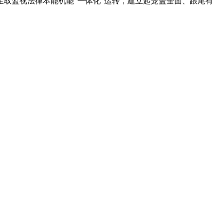
取监视法律本能机能“一体化”运转，建立起笼盖全面、跟尾有