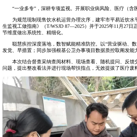
“一业多专”，深耕专项监视。开展职业病风险、医疗（含医
为规范现制现售饮水机运营办理次序，建牢市平易近饮水平
生监视工做指南》（T/WSJD 87—2025）并于2025
节维度做出系统性、精细化。
聪慧疾控深度落地，数智赋能精准防控。以“营业驱动、数据
发觉、早措置；同步加强根基公卫办事项目数据质控取阐发能
本次结合督查采纳查阅材料、现场查看、随机提问、反馈交
问题，提出整改看法并进行现场帮扶指点，无效提拔了医疗废