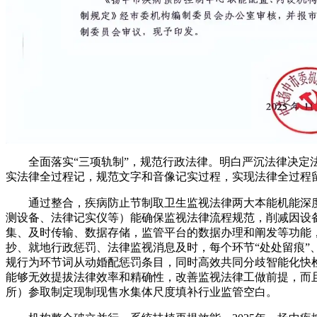
全面落实“三项轨制”，规范行政法律。明白严沉法律决定法
实法律全过程记，规范文字和音像记实过程，实现法律全过程
通过整合，疾病防止节制取卫生监视法律两大本能机能深度
测设备、法律记实仪等）能确保监视法律流程规范，削减因设
集、及时传输、数据存储，监管平台的数据办理和阐发等功能
抄、就地行政惩罚、法律监视消息及时，每个环节“处处留痕”
规行为环节词从动婚配惩罚条目，同时高效共同分歧智能化快
能够无效提拔法律效率和精确性，改善监视法律工做前提，而
所）参取制定现制现售水集体尺度填补行业监管空白。