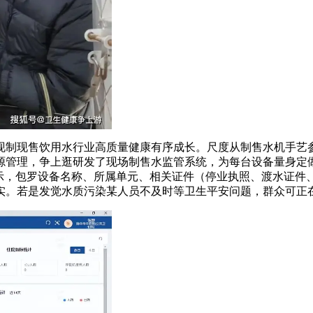
制现售饮用水行业高质量健康有序成长。尺度从制售水机手艺参
源管理，争上逛研发了现场制售水监管系统，为每台设备量身定做
公示，包罗设备名称、所属单元、相关证件（停业执照、渡水证件
实。若是发觉水质污染某人员不及时等卫生平安问题，群众可正