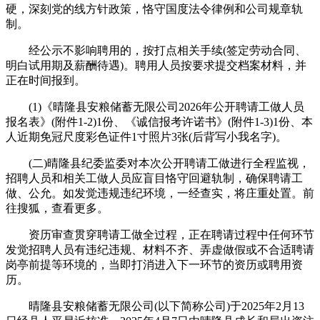
硬，深刻党的线方针政策，恪守国度法令律例和公司规章轨
制。
经公示不影响聘用的，按打点相关手续(签定劳动合同、
明白试用期及薪酬待遇)。聘用人员按要求提交档案材料，并
正在时间报到。
(1)《晴隆县安粮储蓄无限公司2026年公开聘请工做人员
报名表》(附件1-2)1份、《诚信报考许诺书》(附件1-3)1份、本
人近期免冠尺度彩色证件1寸照片3张(后背写小我名字)。
(二)晴隆县纪委监委对本次公开聘请工做进行全程监视，
招聘人员和相关工做人员应盲目恪守回避轨制，确保聘请工
做、公允。如发觉违规违纪环境，一经查实，将庄重处置。前
往搜狐，查看更多。
资历审查贯穿聘请工做全过程，正在聘请过程中任何环节
发觉招聘人员有违纪违规、材料不齐、弄虚做假或不合适聘请
岗亭前提等环境的，当即打消进入下一环节的资历或聘用资
历。
晴隆县安粮储蓄无限公司(以下简称公司)于2025年2月13