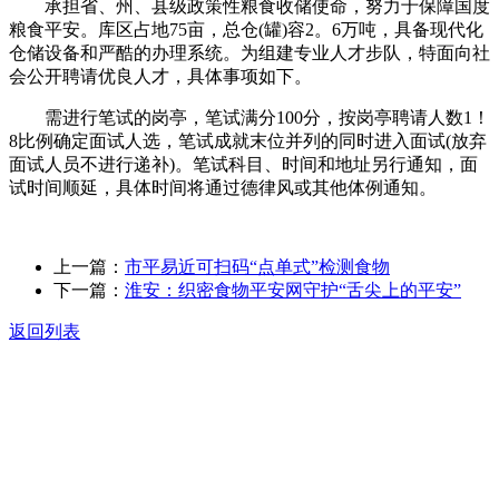
承担省、州、县级政策性粮食收储使命，努力于保障国度
粮食平安。库区占地75亩，总仓(罐)容2。6万吨，具备现代化
仓储设备和严酷的办理系统。为组建专业人才步队，特面向社
会公开聘请优良人才，具体事项如下。
需进行笔试的岗亭，笔试满分100分，按岗亭聘请人数1！
8比例确定面试人选，笔试成就末位并列的同时进入面试(放弃
面试人员不进行递补)。笔试科目、时间和地址另行通知，面
试时间顺延，具体时间将通过德律风或其他体例通知。
上一篇：
市平易近可扫码“点单式”检测食物
下一篇：
淮安：织密食物平安网守护“舌尖上的平安”
返回列表
关于我们
食品安全动态
食品安全知识