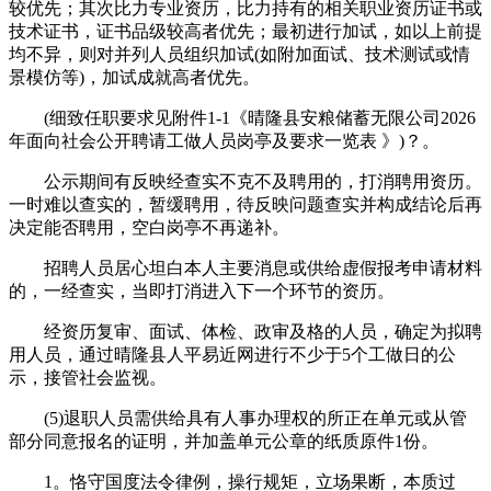
较优先；其次比力专业资历，比力持有的相关职业资历证书或
技术证书，证书品级较高者优先；最初进行加试，如以上前提
均不异，则对并列人员组织加试(如附加面试、技术测试或情
景模仿等)，加试成就高者优先。
(细致任职要求见附件1-1《晴隆县安粮储蓄无限公司2026
年面向社会公开聘请工做人员岗亭及要求一览表 》)？。
公示期间有反映经查实不克不及聘用的，打消聘用资历。
一时难以查实的，暂缓聘用，待反映问题查实并构成结论后再
决定能否聘用，空白岗亭不再递补。
招聘人员居心坦白本人主要消息或供给虚假报考申请材料
的，一经查实，当即打消进入下一个环节的资历。
经资历复审、面试、体检、政审及格的人员，确定为拟聘
用人员，通过晴隆县人平易近网进行不少于5个工做日的公
示，接管社会监视。
(5)退职人员需供给具有人事办理权的所正在单元或从管
部分同意报名的证明，并加盖单元公章的纸质原件1份。
1。恪守国度法令律例，操行规矩，立场果断，本质过