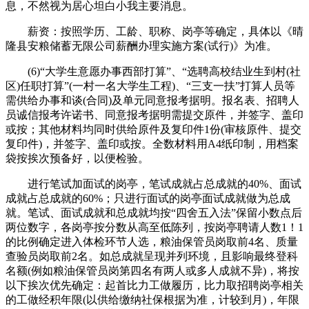
息，不然视为居心坦白小我主要消息。
薪资：按照学历、工龄、职称、岗亭等确定，具体以《晴
隆县安粮储蓄无限公司薪酬办理实施方案(试行)》为准。
(6)“大学生意愿办事西部打算”、“选聘高校结业生到村(社
区)任职打算”(一村一名大学生工程)、“三支一扶”打算人员等
需供给办事和谈(合同)及单元同意报考据明。报名表、招聘人
员诚信报考许诺书、同意报考据明需提交原件，并签字、盖印
或按；其他材料均同时供给原件及复印件1份(审核原件、提交
复印件)，并签字、盖印或按。全数材料用A4纸印制，用档案
袋按挨次预备好，以便检验。
进行笔试加面试的岗亭，笔试成就占总成就的40%、面试
成就占总成就的60%；只进行面试的岗亭面试成就做为总成
就。笔试、面试成就和总成就均按“四舍五入法”保留小数点后
两位数字，各岗亭按分数从高至低陈列，按岗亭聘请人数1！1
的比例确定进入体检环节人选，粮油保管员岗取前4名、质量
查验员岗取前2名。如总成就呈现并列环境，且影响最终登科
名额(例如粮油保管员岗第四名有两人或多人成就不异)，将按
以下挨次优先确定：起首比力工做履历，比力取招聘岗亭相关
的工做经积年限(以供给缴纳社保根据为准，计较到月)，年限