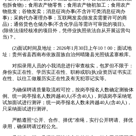
包拆食物)；食用农产物零售；食用农产物初加工；食用农产
物批发；谷物发卖；消息征询办事(不含许可类消息征询办
事)；采购代办署理办事；互联网发卖(除发卖需要许可的商
品)；通俗货色仓储办事(不含化学品等需许可审批的项目)。
(除依法须经核准的项目外，凭停业执照依法自从开展运营勾
当)？。
(2)面试时间及地址：2026年1月30日上午10！00；面试地
址：贵州省县西南布依族苗族自治州晴隆县光照镇孟寨粮库。
对拟录用人员的小我消息进行审查核实，包罗但不限于：
身份实正在性、学历实正在性、职称或职(执)业资历证书实正
在性、以往工做履历实正在性及有无犯罪记实等。
为确保聘请质量取流程可控，按岗亭报名人数确定测验体
例。统一岗亭报名人数跨越40人(不含40人)，则该岗亭采纳笔
试加面试进行测评；统一岗亭报名人数未跨越40人(含40人)，
只采纳面试进行测评。
严酷遵照“公开、合作、择优”准绳，实行公开聘请、择优
录用，确保聘请过程公允。