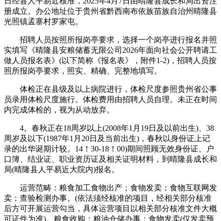
日经县人平易近核准，2025年4月7日由晴隆县成长和局出资注
册成立。办公地址位于贵州省黔西南布依族苗族自治州晴隆县
光照镇孟寨村罗家屯。
招聘人员按照所报岗亭要求，选择一个岗亭进行报名并照
实填写《晴隆县安粮储蓄无限公司2026年面向社会公开聘请工
做人员报名表》(以下简称《报名表》，附件1-2)，招聘人员按
照所报岗亭要求，照实、精确、完整地填写。
体检正在县级及以上病院进行，体检尺度参照贵州省公事
员录用体检尺度施行。体检费用由招聘人员自理。未正在时间
内完成体检的，视为从动放弃。
4。春秋正在18周岁以上(2008年1月19日及以前出生)、38
周岁及以下(1987年1月20日及当前出生)，春秋以身份证上记
录的出华诞期计较。14！30-18！00)期间照顾无效身份证、户
口簿、结业证、职业资历证及相关证明材料，到晴隆县成长和
局(晴隆县人平易近大院内)报名。
运营范畴：粮食加工食物出产；食物发卖；食物互联网发
卖；查验检测办事。(依法须经核准的项目，经相关部分核准
后方可开展运营勾当，具体运营项目以相关部分核准文件大概
可证件为准)。粮食收购；粮油仓储办事；食物发卖(仅发卖预