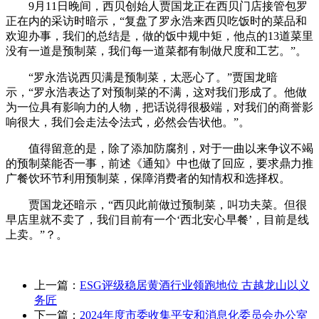
9月11日晚间，西贝创始人贾国龙正在西贝门店接管包罗
正在内的采访时暗示，“复盘了罗永浩来西贝吃饭时的菜品和
欢迎办事，我们的总结是，做的饭中规中矩，他点的13道菜里
没有一道是预制菜，我们每一道菜都有制做尺度和工艺。”。
“罗永浩说西贝满是预制菜，太恶心了。”贾国龙暗
示，“罗永浩表达了对预制菜的不满，这对我们形成了。他做
为一位具有影响力的人物，把话说得很极端，对我们的商誉影
响很大，我们会走法令法式，必然会告状他。”。
值得留意的是，除了添加防腐剂，对于一曲以来争议不竭
的预制菜能否一事，前述《通知》中也做了回应，要求鼎力推
广餐饮环节利用预制菜，保障消费者的知情权和选择权。
贾国龙还暗示，“西贝此前做过预制菜，叫功夫菜。但很
早店里就不卖了，我们目前有一个‘西北安心早餐’，目前是线
上卖。”？。
上一篇：
ESG评级稳居黄酒行业领跑地位 古越龙山以义
务匠
下一篇：
2024年度市委收集平安和消息化委员会办公室