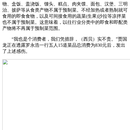
物、盒饭、盖浇饭、馒头、糕点、肉夹馍、面包、汉堡、三明
治、披萨等从食类产物不属于预制菜。不经加热或者熟制就可
食用的即食食物，以及可间接食用的蔬菜(生果)沙拉等凉拌菜
也不属于预制菜。这意味着，以往行业分类中的即食和即配类
产物将不再属于预制菜范围。
“我也是个消费者，我们凭措辞，（西贝）实不贵。”贾国
龙正在透露罗永浩一行五人15道菜品总消费为830元后，发出
了上述感伤。