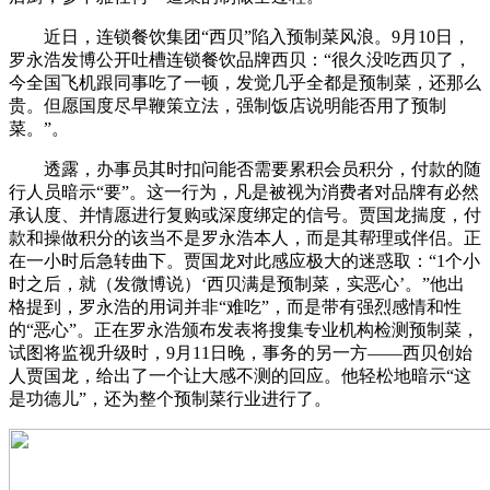
近日，连锁餐饮集团“西贝”陷入预制菜风浪。9月10日，
罗永浩发博公开吐槽连锁餐饮品牌西贝：“很久没吃西贝了，
今全国飞机跟同事吃了一顿，发觉几乎全都是预制菜，还那么
贵。但愿国度尽早鞭策立法，强制饭店说明能否用了预制
菜。”。
透露，办事员其时扣问能否需要累积会员积分，付款的随
行人员暗示“要”。这一行为，凡是被视为消费者对品牌有必然
承认度、并情愿进行复购或深度绑定的信号。贾国龙揣度，付
款和操做积分的该当不是罗永浩本人，而是其帮理或伴侣。正
在一小时后急转曲下。贾国龙对此感应极大的迷惑取：“1个小
时之后，就（发微博说）‘西贝满是预制菜，实恶心’。”他出
格提到，罗永浩的用词并非“难吃”，而是带有强烈感情和性
的“恶心”。正在罗永浩颁布发表将搜集专业机构检测预制菜，
试图将监视升级时，9月11日晚，事务的另一方——西贝创始
人贾国龙，给出了一个让大感不测的回应。他轻松地暗示“这
是功德儿”，还为整个预制菜行业进行了。