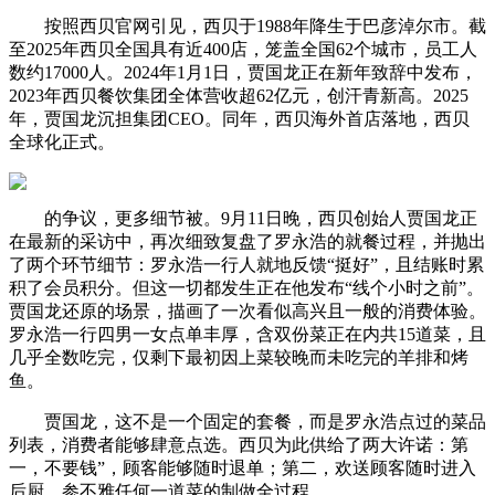
按照西贝官网引见，西贝于1988年降生于巴彦淖尔市。截
至2025年西贝全国具有近400店，笼盖全国62个城市，员工人
数约17000人。2024年1月1日，贾国龙正在新年致辞中发布，
2023年西贝餐饮集团全体营收超62亿元，创汗青新高。2025
年，贾国龙沉担集团CEO。同年，西贝海外首店落地，西贝
全球化正式。
的争议，更多细节被。9月11日晚，西贝创始人贾国龙正
在最新的采访中，再次细致复盘了罗永浩的就餐过程，并抛出
了两个环节细节：罗永浩一行人就地反馈“挺好”，且结账时累
积了会员积分。但这一切都发生正在他发布“线个小时之前”。
贾国龙还原的场景，描画了一次看似高兴且一般的消费体验。
罗永浩一行四男一女点单丰厚，含双份菜正在内共15道菜，且
几乎全数吃完，仅剩下最初因上菜较晚而未吃完的羊排和烤
鱼。
贾国龙，这不是一个固定的套餐，而是罗永浩点过的菜品
列表，消费者能够肆意点选。西贝为此供给了两大许诺：第
一，不要钱”，顾客能够随时退单；第二，欢送顾客随时进入
后厨，参不雅任何一道菜的制做全过程。