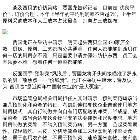
谈及西贝的价钱策略，贾国龙告诉记者，目前走“优良平
价”，订价合理，本年上半年的平均利润率不跨越5%。上半年
原料采购成本和人工成本占比最高，别离占三成摆布。
贾国龙正在采访中暗示，明天起头西贝全国370家店全
数，厨房、原料、工艺都向公共通明。任何人都能够到西贝任
何一店的厨房参不雅，只是需要申请并佩带防护东西，员工会
率领参不雅，想看任何一道菜都能够。
反面回手“预制菜”风浪后，贾国龙将矛头间接瞄准了罗永
浩的另一项焦点——“价钱贵”。他正在采访中暗示，遍及认
为“西贝贵”是近两年中国餐饮业的“最大冤案”。
市场监管总局相关司局担任人其时暗示，预制菜范畴该当
兼具预制化和菜肴的特征。考虑到连锁餐饮企业普遍使用地方
厨房模式，其自行制做并向自有门店配送的净菜、半成品、成
品菜肴，该当合适餐饮食物平安的法令律例和尺度要求。地方
厨房制做的菜肴，不纳入预制菜范畴。另一方面，凸起菜肴属
性。仅经清洗、去皮、分切等简单加工未经烹制的净菜类食
物，属于食用农产物，不属于预制菜。速冻面米食物、便利食