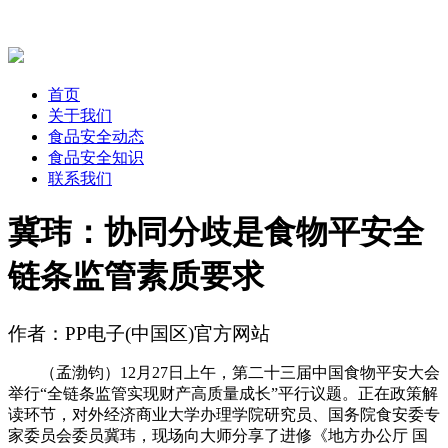
首页
关于我们
食品安全动态
食品安全知识
联系我们
冀玮：协同分歧是食物平安全
链条监管素质要求
作者：PP电子(中国区)官方网站
（孟渤钧）12月27日上午，第二十三届中国食物平安大会
举行“全链条监管实现财产高质量成长”平行议题。正在政策解
读环节，对外经济商业大学办理学院研究员、国务院食安委专
家委员会委员冀玮，现场向大师分享了进修《地方办公厅 国