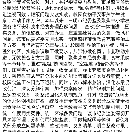
食物平安监管缺位、对此，县纪委监委向教育、市场监管等部
分制发纪检监察书，通过约谈提示、“回头看”等体例，持续跟
进监视问效，鞭策问题实改实改。校园食物平安事关学生健
康，牵动千家万户。本年以来，三明市纪委监委聚焦中小学校
园食物平安和炊事经费办理凸起问题，“查改治”一体推进，压
实义务、加强监视、规范办理，庄重查处背后的义务、做风和
问题。该市纪委监委立脚现实，制定监视鞭策教育范畴整治工
做方案，督促教育部分牵头成立“校园餐”整治工做小组，明白
整治内容、实施步调取工做要求，加强协做会商，市县联动推
进，无效整合各方力量。同时，聚焦炊事经费办理、食材采购
等环节环节，通过“组组”协同监视、“室组地”结合办案等体
例，庄重查处插手招投标、收受回扣、虚报套取资金等凸起问
题，鞭策教育从管部分取本能机能监管部分切实履行职责，让
校园食堂正在阳光下运转。同时，该市标本兼治，深化以案促
改促治，深切分解个案，加强类案阐发，精准识别共性问题，
压实整改义务，将整治固化为轨制规范。针对“校园餐”范畴出
的体系体例机制短板，统筹推进全市相关义务部分成立健全校
园食物平安风险防控自查、炊事经费平安监管等轨制机制。对
统一年度同类案件、统一区域多发问题，该市纪委监委深切开
展泉源管理，分析使用纪检监察、工做提醒函等体例，督促相
关部分成立问题清单、整改清单、义务清单，明白整改时限，
实行清单式销号办理。此外，沉视阐扬派驻纪检监察组“探