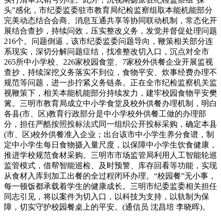
头”感化，市纪委监委驻市教育局纪检监察组取本能机能部分
完美动态结合会商、消息互通共享等协同联动机制，常态化开
展结合查抄，持续问效，压实整改义务，发觉并督促处理问题
216个。问题倒逼，该市纪委监委问题导向，鞭策相关部分连
系现实，深切分解问题症结，找准整改切入口，沉点对全市
265所中小学校、226家校园食堂、7家校外供餐企业开展监视
查抄，持续深挖义务落实不到位，食物平安、炊事经费办理不
规范等问题，进一步拧紧义务链条。正在全市纪检监察机关监
视鞭策下，相关本能机能部分持续发力，建牢校园食物平安樊
篱。三明市教育局成立中小学食堂及校外供餐办理机制，明白
各县(市、区)教育行政部分是中小学校外供餐工做的办理部
分，担任严酷按照投标法式同一组织公开投标采购，确定本县
(市、区)校外供餐准入企业；出台该市中小学生养分食谱，制
定中小学生每日食物摄入量尺度，以保障中小学生饮食健康，
推进学校规范食材采购。三明市市场监管局利用人工智能轮巡
监管模式，借帮智能巡检、及时预警、库存回看等功能，实现
从食材入库到加工出餐的全过程闭环办理。“校园餐”无小事，
每一顿饭都承载着学生的健康成长。三明市纪委监委相关担任
同志引见，将以案件为切入口，以科技为支持，以轨制为保
障，切实守护校园餐桌上的平安。(通信员 沈昌培 李晓晖)。