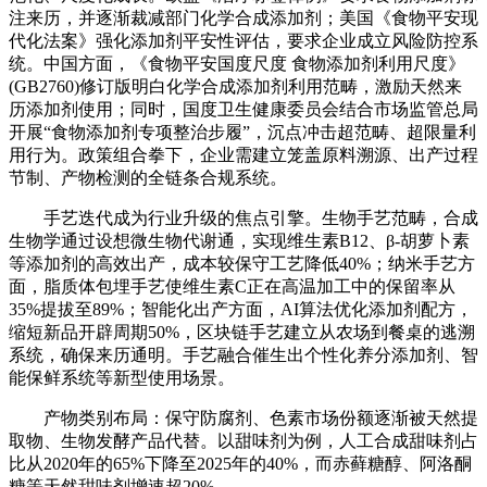
注来历，并逐渐裁减部门化学合成添加剂；美国《食物平安现
代化法案》强化添加剂平安性评估，要求企业成立风险防控系
统。中国方面，《食物平安国度尺度 食物添加剂利用尺度》
(GB2760)修订版明白化学合成添加剂利用范畴，激励天然来
历添加剂使用；同时，国度卫生健康委员会结合市场监管总局
开展“食物添加剂专项整治步履”，沉点冲击超范畴、超限量利
用行为。政策组合拳下，企业需建立笼盖原料溯源、出产过程
节制、产物检测的全链条合规系统。
手艺迭代成为行业升级的焦点引擎。生物手艺范畴，合成
生物学通过设想微生物代谢通，实现维生素B12、β-胡萝卜素
等添加剂的高效出产，成本较保守工艺降低40%；纳米手艺方
面，脂质体包埋手艺使维生素C正在高温加工中的保留率从
35%提拔至89%；智能化出产方面，AI算法优化添加剂配方，
缩短新品开辟周期50%，区块链手艺建立从农场到餐桌的逃溯
系统，确保来历通明。手艺融合催生出个性化养分添加剂、智
能保鲜系统等新型使用场景。
产物类别布局：保守防腐剂、色素市场份额逐渐被天然提
取物、生物发酵产品代替。以甜味剂为例，人工合成甜味剂占
比从2020年的65%下降至2025年的40%，而赤藓糖醇、阿洛酮
糖等天然甜味剂增速超20%。