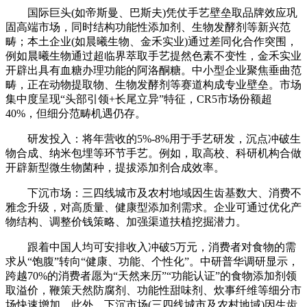
国际巨头(如帝斯曼、巴斯夫)凭仗手艺壁垒取品牌效应巩
固高端市场，同时结构功能性添加剂、生物发酵剂等新兴范
畴；本土企业(如晨曦生物、金禾实业)通过差同化合作突围，
例如晨曦生物通过超临界萃取手艺提然色素不变性，金禾实业
开辟出具有血糖办理功能的阿洛酮糖。中小型企业聚焦垂曲范
畴，正在动物提取物、生物发酵剂等赛道构成专业壁垒。市场
集中度呈现“头部引领+长尾立异”特征，CR5市场份额超
40%，但细分范畴机遇仍存。
研发投入：将年营收的5%-8%用于手艺研发，沉点冲破生
物合成、纳米包埋等环节手艺。例如，取高校、科研机构合做
开辟新型微生物菌种，提拔添加剂合成效率。
下沉市场：三四线城市及农村地域因生齿基数大、消费不
雅念升级，对高质量、健康型添加剂需求。企业可通过优化产
物结构、调整价钱策略、加强渠道扶植挖掘潜力。
跟着中国人均可安排收入冲破5万元，消费者对食物的需
求从“饱腹”转向“健康、功能、个性化”。中研普华调研显示，
跨越70%的消费者愿为“天然来历”“功能认证”的食物添加剂领
取溢价，鞭策天然防腐剂、功能性甜味剂、炊事纤维等细分市
场快速增加。此外，下沉市场(三四线城市及农村地域)因生齿