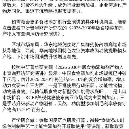
基数大、消费不雅念升级，成为行业新增加极。企业需通过产
物差同化、渠道下沉策略挖掘市场潜力。
如需领会更多食物添加剂行业演讲的具体环境阐发，能够
点击查看中研普华财产研究院的《2026-2030年版食物添加剂
产物入市查询拜访研究演讲》。
区域市场布局：华东地域凭仗财产集群劣势占领高端市场
从导地位，西南、华南地域因特色农业资本成为动物提取物从
产地，下沉市场因消费升级增速领先。
按照中研普华研究院《2026-2030年版食物添加剂产物入
市查询拜访研究演讲》显示：中国食物添加剂市场规模已冲破
千亿元，估计2026-2030年将连结8%-10%的复合增加率。增加
动力次要来自三方面：一是下逛使用范畴拓展，功能性食物、
动物基食物、低糖低脂食物对新型添加剂需求兴旺；二是出口
市场扩容，RCEP关税优惠使东南亚市场成为主要增加点；三
是手艺升级驱动产物溢价，天然、功能型添加剂毛利率较保守
产物高15-20个百分点。
产学研合做：参取国度沉点研发打算，衔接“食物添加剂
绿色制制手艺”“功能性添加剂开辟取使用”等课题，获取政策