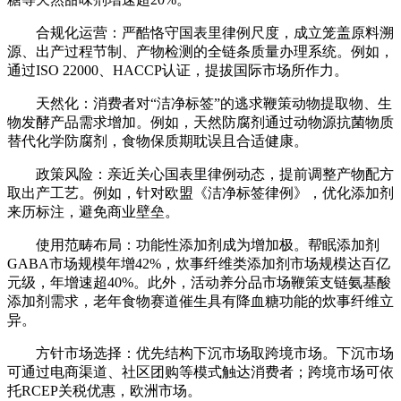
合规化运营：严酷恪守国表里律例尺度，成立笼盖原料溯
源、出产过程节制、产物检测的全链条质量办理系统。例如，
通过ISO 22000、HACCP认证，提拔国际市场所作力。
天然化：消费者对“洁净标签”的逃求鞭策动物提取物、生
物发酵产品需求增加。例如，天然防腐剂通过动物源抗菌物质
替代化学防腐剂，食物保质期耽误且合适健康。
政策风险：亲近关心国表里律例动态，提前调整产物配方
取出产工艺。例如，针对欧盟《洁净标签律例》，优化添加剂
来历标注，避免商业壁垒。
使用范畴布局：功能性添加剂成为增加极。帮眠添加剂
GABA市场规模年增42%，炊事纤维类添加剂市场规模达百亿
元级，年增速超40%。此外，活动养分品市场鞭策支链氨基酸
添加剂需求，老年食物赛道催生具有降血糖功能的炊事纤维立
异。
方针市场选择：优先结构下沉市场取跨境市场。下沉市场
可通过电商渠道、社区团购等模式触达消费者；跨境市场可依
托RCEP关税优惠，欧洲市场。