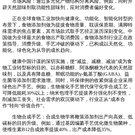
市场风险：通过多元化产物结构分离风险。例如，同时开
辟天然甜味剂取功能性甜味剂，应对消费者偏好变化。
正在全球食物工业加快向健康化、功能化、智能化转型的
布景下，食物添加剂做为提拔食物质量、耽误保质期、满脚特
殊需求的焦点要素，其市场款式取手艺径正派历深刻变化。中
国做为全球最大的食物出产取消费国，食物添加剂行业正在政
策指导、消费升级、手艺冲破的驱动下，已构成以天然化、功
能化、绿色化为从导的成长趋向。
健康中国计谋的深切实施，使“减盐、减糖、减油”成为食
物工业转型标的目的。以赤藓糖醇、阿洛酮糖为代表的天然甜
味剂，以及具有降血糖、帮眠功能的γ-氨基丁酸(GABA)、益
生菌等添加剂需求激增。同时，环保律例的收紧倒逼企业采用
绿色出产手艺。例如，生物催化手艺替代保守化学合成工艺，
可降低能耗30%以上；纳米包埋手艺提拔养分强化剂不变性，
削减加工丧失。社会需求的双沉驱动下，行业正从“成本合
作”转向“价值合作”。
生物合成手艺：合成生物学将鞭策添加剂出产向高效、低
碳标的目的升级。例如，通过基因编纂手艺优化微生物菌种，
使维生素B12合成效率提拔40%，出产成本降低35%。