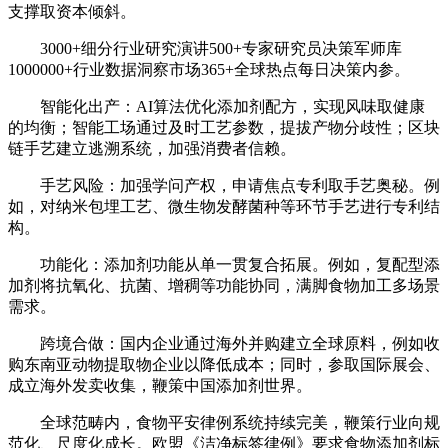
支撑取资本倾斜。
3000+细分行业研究演讲500+专家研究员决策军师库
1000000+行业数据洞察市场365+全球热点每日决策内参。
智能化出产：AI算法优化添加剂配方，实现风味取健康
的均衡；智能工场通过及时工艺参数，提拔产物分歧性；区块
链手艺建立逃溯系统，加强消费者信赖。
手艺风险：加强学问产权，申请焦点专利取手艺奥秘。例
如，对纳米包埋工艺、微生物发酵菌种等环节手艺进行专利结
构。
功能化：添加剂功能从单一贯复合拓展。例如，复配型添
加剂将抗氧化、抗菌、增稠等功能协同，满脚食物加工多场景
需求。
跨境合做：国内企业通过海外并购建立全球原料，例如收
购东南亚动物提取物企业以降低成本；同时，参取国际展会、
成立海外发卖收集，鞭策中国添加剂世界。
全球范畴内，食物平安律例系统持续完美，鞭策行业向规
范化、尺度化成长。欧盟《洁净标签律例》要求食物添加剂标