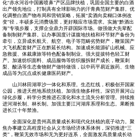
化“赤水河谷中国酱喷鼻”产区品牌扶植，巩固全国主要的白酒
出产领先地位，打制具有全球影响力的汗青典范财产集群。优
化调整白酒产物布局和营销策略，拓展“卖酒向卖糊口体例改
变”径，丰硕多元消费场景，更好顺应市场需求。实施“黔酒出
海”专项步履，支撑企业鼎力开辟国际市场。做强做大先辈配
备制制财产集群。以办事国度计谋腹地扶植和环节财产备份为
牵引，立异成长航天、航空、电子等范畴劣势财产，鞭策国产
大飞机配套财产正在黔延长结构。加速成长能源矿山机械、应
急救援、体裁康旅等特色配备制制业。强大提拔特色轻工财
产。加速纺织面料、成品服饰等纺织服拆财产成长，鞭策刺
梨、酸汤等生态食物财产做特做强，以中药平易近族药、生物
成品等为沉点成长健康医药财产。
山川林田湖草沙一体化和系理。生态红线，积极创开国家
公园，推进天然地系统扶植。加强生物多样性。深切开展河山
绿化步履，科学分类推进石漠化和水土流失分析管理。持续推
进河湖长制、林长制。加强主要江河湖库系理和生态。果断推
进长江十年禁渔。
全面深化是贵州高质量成长和现代化扶植的底子动力。聚
焦办事建立高程度社会从义市场经济体系体例，深切推进“三
类”，鞭策无效市场和无为更好连系，全面激发高质量成长动