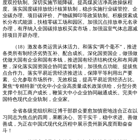
度双控轨制。深切实施节能降碳。提高煤炭洁净高效操纵程
度。落实国度碳排放统计核算轨制，稳步实施行业碳管控、企
业碳办理、项目碳评价、产物碳脚印等政策轨制。积极摸索成
长分布式能源，扶植零碳工场和园区。加强沉点排放单元名录
办理，有序纳入全国碳排放权买卖市场，加强温室气体志愿减
排项目开辟办理。
（18）激发各类运营从体活力。和落实“两个毫不”，推进
各类所有制经济劣势互补、配合成长。深化国资国企，做强做
优做大国有企业和国有本钱，推进国有经济结构优化和布局调
整，深化落实国资国企协同监管机制，加强焦点功能、提拔焦
点合作力。落实平易近营经济推进法，保障平等利用出产要
素、公允参取市场所作、无效权益，提高平易近营经济占比。
聚焦“专精特新”优化中小企业高质量成长政策供给，分型分类
支撑个别工商户成长，鞭策大中小企业协同融通成长。完美中
国特色现代企业轨制，企业家。
全省各级党组织和泛博干部群众要愈加慎密地连合正在以
习同志为焦点的四周，果断决心、苦干实干，稳中求进、善做
善成，为正在中国式现代化历程中展示贵州新风度而勤奋奋
斗！