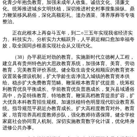
化青少年抱负教育。加强未成年人收集。诚信文化、清廉文
化。统筹推进城乡文明扶植，深切推进村史村事搜集操纵。鼎
力鞭策移风易俗，深化高额彩礼、滥办酒菜、薄养厚葬等专项
整治。
正在此根本上再奋斗五年，到二○三五年实现我省经济实
力、科技实力、分析实力大幅跃升，人平易近糊口愈加幸福夸
姣，取全国同步根基实现社会从义现代化。
（38）办平易近对劲的教育。实施新时代立德树人工程，
建立具有贵州特色的大思政教育系统，加强体育、美育、劳动
教育，完美教育评价系统。健全取生齿变化相顺应的教育资本
设置装备摆设机制，扩大学龄生齿净流入城镇的教育资本供
给。稳步扩大免费教育范畴。鞭策根本教育扩优提质，统筹权
利教育优良平衡成长、学前教育优良普惠成长，复兴县域通俗
高中，办妥特殊教育、特地教育。鞭策高档教育提质扩容，扩
大优良本科教育招生规模。加速扶植特色明显现代职业教育系
统。指导规范平易近办教育成长。扩大高程度教育对外。教育
家，培育培养高程度教师步队，强化教师待遇保障。健全学校
家庭社会协同育人机制。深切实施教育数字化计谋，优化终身
进修公共办事。