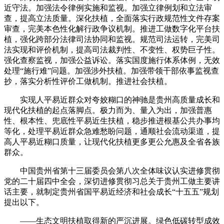
近守法。加强法令律例实施和监视。加强立律例划和立法审
查，提高立法质量。深化扶植，全面落实行政规范性文件存案
审查，完美本色性化解行政争议机制。推进工做数字化平台扶
植，强化跨部分法律司法协同和监视。规范司法运转，完美司
法实现和评价机制，提高司法裁判性、不变性、权势巨子性。
强化查察监视，加强公益诉讼。落实国度施行体系体例，无效
处理“施行难”问题。加强涉外扶植。加强带领干部依事监视查
抄，落实分析性评价工做机制。推进社会扶植。
实现人平易近群众对夸姣糊口的神驰是贵州高质量成长和
现代化扶植的起点落脚点。极力而为、量入为出，加强普惠
性、根本性、兜底性平易近生扶植，稳步推进根基公共办事均
等化，处理平易近群众急难愁盼问题，通顺社会流动渠道，提
高人平易近糊口质量，让现代化扶植更多更公允惠及全省各族
群众。
中国贵州省第十三届委员会第八次全体味议认实进修贯彻
党的二十届四中全会，深切进修贯彻习总关于贵州工做主要讲
话主要，就制定贵州省国平易近经济和社会成长“十五五”规划
提出以下。
——生态文明扶植取得新的严沉进展。绿色低碳转型成效