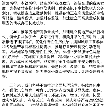
运营所得、本钱所得、财富所得税收政策，连结合理的税负程
度。完美省对市县转移领取轨制，优化省以下事权取收入义务
划分。积极摸索成立激励机制，推进各地正在高质量成长中培
育财路、涵养税源。加强财会监视。加速建立同高质量成长相
顺应的债权办理长效机制。
（40）鞭策房地产高质量成长。加速建立房地产成长新模
式，健全多从体供给、多渠道保障、租购并举的住房轨制，摸
索推进“四房联动”。优化保障性住房供给，满脚城镇工薪群体
和各类坚苦家庭根基住房需求。推进存量安设房交付动态清
零。因城施策添加改善性住房供给。扶植平安舒服绿色聪慧
的“好房子”，实施衡宇质量提拔工程和物业办事质量提拔步
履。鼎力成长客居地产。成立衡宇全生命周期平安办理轨制。
推进城市危旧房和农村危房。先急后缓、多措并举，结实推进
地质灾祸避险搬家，出力消弭受群众平安风险，让群众居有所
安。
五年来，我们坚持不懈推进全面从严治党、持续净化生
态。强化忠实教育、教育，忠实焦点成为最明显风致、底色。
安稳树立选人用人准确导向，环绕减负、增收、提质、拓渠、
优考“强双基”。有腐必反、有贪必肃，孙志刚等严沉违纪违法
案和恶劣影响，出力清存量遏增量，纵深推进群众身边不正之