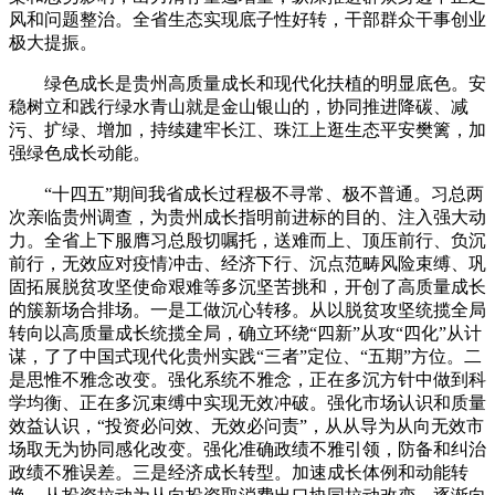
风和问题整治。全省生态实现底子性好转，干部群众干事创业
极大提振。
绿色成长是贵州高质量成长和现代化扶植的明显底色。安
稳树立和践行绿水青山就是金山银山的，协同推进降碳、减
污、扩绿、增加，持续建牢长江、珠江上逛生态平安樊篱，加
强绿色成长动能。
“十四五”期间我省成长过程极不寻常、极不普通。习总两
次亲临贵州调查，为贵州成长指明前进标的目的、注入强大动
力。全省上下服膺习总殷切嘱托，送难而上、顶压前行、负沉
前行，无效应对疫情冲击、经济下行、沉点范畴风险束缚、巩
固拓展脱贫攻坚使命艰难等多沉坚苦挑和，开创了高质量成长
的簇新场合排场。一是工做沉心转移。从以脱贫攻坚统揽全局
转向以高质量成长统揽全局，确立环绕“四新”从攻“四化”从计
谋，了了中国式现代化贵州实践“三者”定位、“五期”方位。二
是思惟不雅念改变。强化系统不雅念，正在多沉方针中做到科
学均衡、正在多沉束缚中实现无效冲破。强化市场认识和质量
效益认识，“投资必问效、无效必问责”，从从导为从向无效市
场取无为协同感化改变。强化准确政绩不雅引领，防备和纠治
政绩不雅误差。三是经济成长转型。加速成长体例和动能转