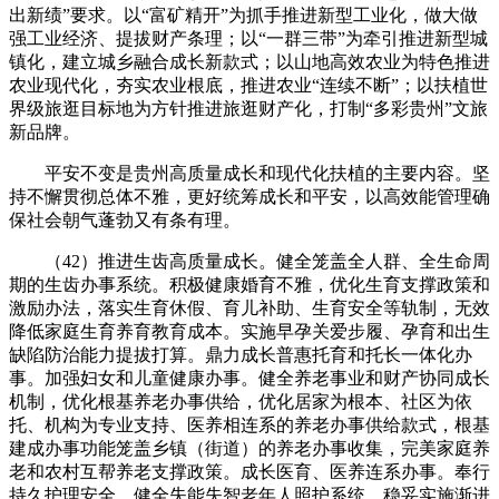
出新绩”要求。以“富矿精开”为抓手推进新型工业化，做大做
强工业经济、提拔财产条理；以“一群三带”为牵引推进新型城
镇化，建立城乡融合成长新款式；以山地高效农业为特色推进
农业现代化，夯实农业根底，推进农业“连续不断”；以扶植世
界级旅逛目标地为方针推进旅逛财产化，打制“多彩贵州”文旅
新品牌。
平安不变是贵州高质量成长和现代化扶植的主要内容。坚
持不懈贯彻总体不雅，更好统筹成长和平安，以高效能管理确
保社会朝气蓬勃又有条有理。
（42）推进生齿高质量成长。健全笼盖全人群、全生命周
期的生齿办事系统。积极健康婚育不雅，优化生育支撑政策和
激励办法，落实生育休假、育儿补助、生育安全等轨制，无效
降低家庭生育养育教育成本。实施早孕关爱步履、孕育和出生
缺陷防治能力提拔打算。鼎力成长普惠托育和托长一体化办
事。加强妇女和儿童健康办事。健全养老事业和财产协同成长
机制，优化根基养老办事供给，优化居家为根本、社区为依
托、机构为专业支持、医养相连系的养老办事供给款式，根基
建成办事功能笼盖乡镇（街道）的养老办事收集，完美家庭养
老和农村互帮养老支撑政策。成长医育、医养连系办事。奉行
持久护理安全，健全失能失智老年人照护系统。稳妥实施渐进