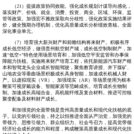
（21）提拔政策协同效能。强化成长规划计谋导向感化，
落实财产、价钱、就业、消费、投资、商业、区域、环保、监
管等政策。加强宏不雅政策取向分歧性，强化政策实施结果评
价，健全预期办理机制，优化高质量成长分析绩效查核。全面
深化事业单元。
（7）培育强大新兴财产和前瞻结构将来财产。积极有序
成长低空经济，做强贵州航空财产城，成长低空制制财产，加
速“低空+”特色使用场景培育和，加强低空平安监管和办事保
障能力扶植。实施将来财产培育工程，依托新能源汽车财产根
本和智驾龙头企业成长智能驾驶，聚焦教育讲授、井下煤矿、
山地农业等垂曲场景积极成长具身智能，加速成长机械人财
产。以虚拟现实（VR）、加强现实（AR）等场景使用为根本
鞭策可视穿戴设备、智能家居等范畴成长。培育成长生物制
制。加速成长高端合金、高机能纤维及复合材料。推进可控核
聚变配备及材料财产成长。
和加强党的全面带领是贵州高质量成长和现代化扶植的底
子。以党的引领社会，持之以恒推进全面从严治党，加强党的
带领力、思惟引领力、群众组织力、社会号召力，提高党带领
经济社会成长的能力和程度，构成鞭策高质量成长和现代化扶