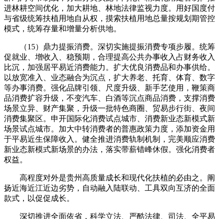
进林耕空间优化，加大耕地、林地法律监视力度。用好国度付
与省级统筹扶植用地自从权，摸索扶植用地总量按规划期管控
模式，统筹存量和增量分析供地。
（15）鼎力提振消费。深切实施提振消费专项步履。统筹
促就业、增收入、稳预期，合理提高公共办事收入占财务收入
比沉，加强居平易近消费能力。扩大优良消费品和办事供给。
以放宽准入、业态融合为沉点，扩大养老、托育、体育、数字
等办事消费。强化品牌引领、尺度升级、新手艺使用，鞭策商
品消费扩容升级，不变汽车、白酒等沉点商品消费，支撑消费
场景立异、财产集聚，升级一批特色商圈、贸易步行街、夜间
消费集聚区。申开国际化消费试点城市、消费新业态新模式新
场景试点城市。加大中转消费者的普惠政策力度，添加资金用
于平易近生保障收入。健全推进消费轨制机制，完美顺应消费
新业态新模式新场景的办法，落实带薪错峰休假。强化消费者
权益。
高程度对外是贵州高质量成长和现代化扶植的必由之。阐
扬近海近江近边劣势，自动融入陆联动、工具双向互济的全面
款式，以促促成长。
深切推进全面依省，科学立法、严酷法律、司法、全平易