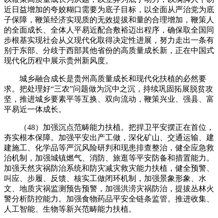
近日益增加的夸姣糊口需要为底子目标，以全面从严治党为底
子保障，鞭策经济实现质的无效提拔和量的合理增加，鞭策人
的全面成长、全体人平易近配合敷裕迈出程序，确保取全国同
步根基实现社会从义现代化取得决定性进展，努力走出一条有
别于东部、分歧于西部其他省份的高质量成长新，正在中国式
现代化历程中展示贵州新风度。
城乡融合成长是贵州高质量成长和现代化扶植的必然要
求。把处理好“三农”问题做为沉中之沉，持续巩固拓展脱贫攻
坚，推进城乡要素平等互换、双向流动，鞭策兴业、强县、富
平易近一体成长。
（48）加强沉点范畴能力扶植。把捍卫平安摆正在首位，
夯实根本保障。加强平安出产工做，深化矿山、交通运输、建
建施工、化学品等严沉风险研判和现患排查整治，健全应急救
治机制，加强城镇燃气、消防、旅逛等平安防备和措置能力。
加强天然灾祸防治系统和防灾减灾救灾能力扶植，健全预警、
叫应、步履、反馈、核实工做闭环机制，加强景象形象、水
文、地质灾祸监测预告预警，加强洪涝灾祸防治，提拔丛林火
警分析防控能力。加强食物药品平安全链条监管。推进收集、
人工智能、生物等新兴范畴能力扶植。