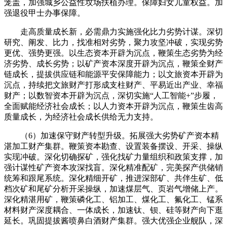
笼盖，加强城乡公益性坟场扶植办理。保障妇女儿童权益。加
强退役甲士办事保障。
走高质量成长新，必需鼎力实施强化比力劣势计谋。深切
研究、阐发、比力，找准相对劣势，聚力攻坚冲破，实现劣势
更优、强势更强。以生态资本开辟为沉点，鞭策生态劣势为经
济劣势、成长劣势；以矿产资本深度开辟为沉点，鞭策全财产
链成长，提拔供应链和能源平安保障能力；以文旅资本开辟为
沉点，持续把文旅财产打形成支柱财产、平易近出产业、幸福
财产；以数智资本开辟为沉点，深切实施“人工智能+”步履，
全面赋能经济社会成长；以人力资本开辟为沉点，鞭策生齿高
质量成长，为经济社会成长供给无力支持。
（6）加速保守财产转型升级。拓展强大劣势矿产资本精
湛加工财产集群。鞭策资本勘查、设置装备摆设、开采、操纵
实现冲破。深化切确探矿，强化找矿力量组织和政策支撑，加
强计谋性矿产资本攻深找盲。深化精准配矿，完美探产供储销
统筹和跟尾系统。深化精细开矿，推进深部矿、共伴生矿、低
档次矿和尾矿分析开采操纵，加速煤层气、页岩气增储上产。
深化精湛用矿，鞭策磷化工、铝加工、煤化工、氟化工、锰系
材料财产深度耦合、一体成长，加速钛、钡、硅等财产向下逛
延长。巩固提拔酱喷鼻白酒财产集群。强大优强企业舰队，深