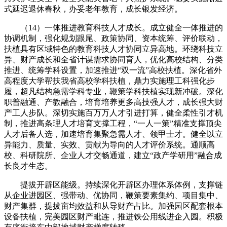
式延迟退休春秋，办妥老年教育，成长银发经济。
（14）一体推进教育科技人才成长。成立健全一体推进的
协调机制，强化规划跟尾、政策协同、资本统筹、评价联动，
扶植具有区域特色的教育科技人才协同立异高地。环绕科技立
异、财产成长和全省计谋需求协同育人，优化高校结构、分类
推进、统筹学科设置，加速推进“双一流”高校扶植。深化省外
高程度大学帮扶我省高校学科扶植，鼎力实施理工科强化步
履，超凡结构急需学科专业，鞭策学科扶植实现新冲破。深化
职普融通、产教融合，培育培养更多高技强人才，成长强大财
产工人步队。深切实施百万万人才引进打算，健全柔性引才机
制，推进高条理人才培育支撑工程，“一人一策”精准支撑顶尖
人才后备人选，加速培育集聚急需人才、领甲士才。健全以立
异能力、质量、实效、贡献为导向的人才评价系统。通顺高
校、科研院所、企业人才交畅通道，建立“政产学研用”融合成
长良才生态。
提拔开辟区能级。持续深化开辟区办理体系体例，支撑链
从企业进园区、强带动、优协同，鞭策要素集约、项目集中、
财产集群，提拔亩均效益和从导财产占比。加强园区配套根本
设备扶植，完美园区财产毗连，推进铁公用线进企入园。积极