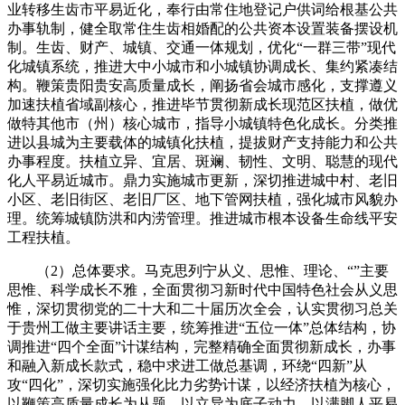
业转移生齿市平易近化，奉行由常住地登记户供词给根基公共
办事轨制，健全取常住生齿相婚配的公共资本设置装备摆设机
制。生齿、财产、城镇、交通一体规划，优化“一群三带”现代
化城镇系统，推进大中小城市和小城镇协调成长、集约紧凑结
构。鞭策贵阳贵安高质量成长，阐扬省会城市感化，支撑遵义
加速扶植省域副核心，推进毕节贯彻新成长现范区扶植，做优
做特其他市（州）核心城市，指导小城镇特色化成长。分类推
进以县城为主要载体的城镇化扶植，提拔财产支持能力和公共
办事程度。扶植立异、宜居、斑斓、韧性、文明、聪慧的现代
化人平易近城市。鼎力实施城市更新，深切推进城中村、老旧
小区、老旧街区、老旧厂区、地下管网扶植，强化城市风貌办
理。统筹城镇防洪和内涝管理。推进城市根本设备生命线平安
工程扶植。
（2）总体要求。马克思列宁从义、思惟、理论、“”主要
思惟、科学成长不雅，全面贯彻习新时代中国特色社会从义思
惟，深切贯彻党的二十大和二十届历次全会，认实贯彻习总关
于贵州工做主要讲话主要，统筹推进“五位一体”总体结构，协
调推进“四个全面”计谋结构，完整精确全面贯彻新成长，办事
和融入新成长款式，稳中求进工做总基调，环绕“四新”从
攻“四化”，深切实施强化比力劣势计谋，以经济扶植为核心，
以鞭策高质量成长为从题，以立异为底子动力，以满脚人平易