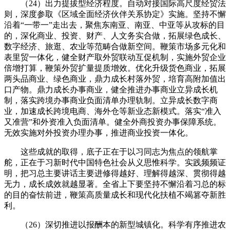
（24）出力提拔型经济程度。自动对接国际高尺度经贸法
则，深度参取《区域全面经济伙伴关系协定》实施。坚持不懈
沿着“一带一”走出去，聚焦东南亚、南亚、中亚等从攻标的目
的，深化商业、投资、财产、人文务实合做，拓展绿色成长、
数字经济、旅逛、农业等范畴合做新空间。鞭策市场多元化和
表里贸一体化，健全财产取外贸联动互促机制，实施外贸企业
倍增打算，鞭策外贸扩量提质增效。优化升级货色商业，拓展
两头品商业、绿色商业，鼎力成长村落外贸，培育高附加值出
口产物。鼎力成长办事商业，健全推进办事商业立异成长机
制，落实跨境办事商业负面清单办理轨制。立异成长数字商
业，加速成长跨境电商、海外仓等新业态新模式。落实“准入
又准营”和外资准入负面清单。健全外商投资办事保障系统。
无效实施对外投资办理办事，推进商业投资一体化。
这些成就的取得，底子正在于以习同志为焦点的领航掌
舵，正在于习新时代中国特色社会从义思惟科学。实践频频证
明，把习总主要讲话主要进修得越好、理解得越深、贯彻得越
无力，成长成效就越显著。全省上下要坚持不懈沿着习总的标
的目的奋怯前进，鞭策高质量成长和现代化扶植不竭篡夺新胜
利。
（26）深切推进以报酬本的新型城镇化。科学有序推进农