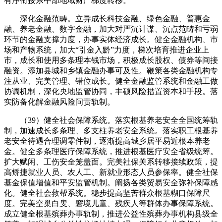
有序衔接东中部地域财产梯度转移。
深化金融范畴。立异成长科技金融、绿色金融、普惠金
融、养老金融、数字金融，加大对严沉计谋、沉点范畴和亏弱
环节的金融支撑力度，办事实体经济成长。健全金融机构、市
场和产物系统，加大“引金入黔”力度，梯次培育推进企业上
市，成长和使用多条理本钱市场，积极成长股权、债券等间接
融资。添加县城和乡镇金融办事可及性。鞭策各类金融机构专
注从业、完美管理、错位成长。健全金融监管系统和金融工做
协调机制，深化央地监管协同，丰硕风险措置资本和手段。落
实防备化解金融风险问责轨制。
（39）健全社会保障系统。落实根基养老安全全国统筹轨
制，加速成长多条理、多支柱养老安全系统。落实职工根基养
老安全待遇合理调零件制，逐渐提高城乡居平易近根本养老
金。健全多条理医疗保障系统，推进根基医疗安全省级统筹。
扩大赋闲、工伤安全笼盖面。完美社保关系转移接续政策，提
高矫捷就业人员、农人工、新就业形态人员参保率。健全社保
基金保值增值和平安监管机制。阐扬各类贸易安全弥补保障感
化。健全社会救帮系统。稳步提高坚苦群众根基糊口保障尺
度。完美空巢白叟、窘境儿童、残疾人等群体办事保障系统。
成立健全根基殡葬办事轨制，推进公益性殡葬办事机构县级全