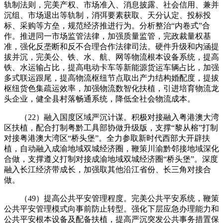
轨制法则，完美产权、市场准入、消息披露、社会信用、兼并
沉组、市场退出等轨制，消弭要素获取、天分认定、投标投
标、采购等方垒，规范经济推进行为。分析整治“内卷式”合
作。推进同一市场监管法律，加强质量监管，完政裁量权基
准，强化反垄断和反不合理合作法律司法。硬件升级和内涵提
拔并沉，完美公、铁、水、航、网等物流根本设备系统，提高
铁、水运输占比，提高电动卡车等新能源货运车辆占比，加强
多式联运跟尾，提高物流枢纽节点取出产力结构婚配度，提拔
枢纽货色集疏运效率，加强物流数智化扶植，引进培育物流龙
头企业，健全县村落畅通系统，降低全社会物流成本。
（22）融入国度区域严沉计谋。积极对接融入粤港澳大湾
区扶植，配合打制粤黔工具部协做升级版，支撑“黎从榕”打制
对接粤港澳大湾区“桥头堡”。全力参取新时代西部大开辟扶
植，自动融入成渝地域双城经济圈，鞭策川渝黔邻接地域深化
合做，支撑遵义打制对接成渝地域双城经济圈“桥头堡”。深度
融入长江经济带成长，加强取其他沿江省份、长三角对接合
做。
（49）提高公共平安管理程度。完美公共平安系统，鞭策
公共平安管理模式向事前防止转型。强化下层应急办理能力和
公共平安根本设备及配备扶植，提高严沉突发公共事务措置保