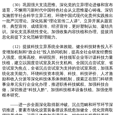
（30）巩固强大支流思惟。深化党的立异理论进修和宣布
道育，不懈用习新时代中国特色社会从义思惟凝心铸魂。深切
实施哲学社会科学立异工程。环绕中国式现代化贵州实践推出
一批严沉理论。深化拓展“理论宣传二人讲”。立异开展从题宣
传、典型宣传、成绩宣传、经济宣传，更好塑制认知、凝结共
识。深化支流系统性变化。加强收集内容扶植和办理。提拔消
息化前提下文化范畴管理能力。
（12）提拔科技立异系统全体效能。健全科技财务投入不
变增加机制和“政企社”投入协同机制，提高全社会研发经费投
入强度。统筹高校、科研院所、科技领军企业等计谋科技力量
扶植，建立以国度尝试室及其分支机构、全国沉点尝试室、省
尝试室为焦点，全省沉点尝试室为支持的尝试室系统，加强系
统化攻关能力。环绕科技资本统筹、科技、科技评价、人才激
励和收入分派等深化科技体系体例机制，摸索正在部门科研类
事业单元实行企业化办理，推进职务科技赋权。加强科技合
做，深切推进“科技入黔”。加强科技根本设备扶植。加强使用
根本研究。
——进一步全面深化取得新冲破。沉点范畴和环节环节深
切推进，要素市场化设置装备摆设系统愈加健全，优化营商取