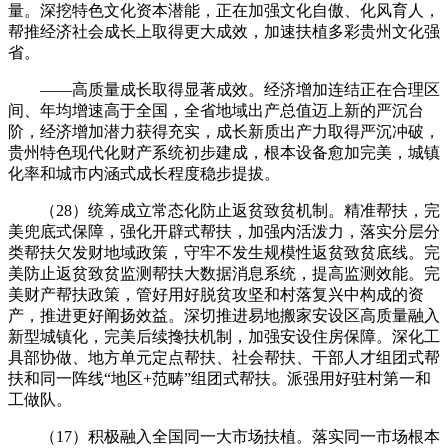
量。深挖特色文化资本潜能，正在加强文化自傲、化风育人，
帮推经济社会成长上取得更大成效，加速扶植多彩贵州文化强
省。
——高质量成长取得显著成效。经济增加连结正在合理区
间、年均增速高于全国，全省地域出产总值迈上新的严沉台
阶，经济增加潜力获得充实，成长新质出产力取得严沉冲破，
贵州特色现代化财产系统初步建成，根本设备愈加完美，城镇
化率和城市内涵式成长程度稳步提拔。
（28）统筹成立常态化防止返贫致贫机制。精准帮扶，完
美兜底式保障，强化开辟式帮扶，加强内活泼力，落实分层分
类帮扶欠发财地域政策，守牢不发生规模性返贫致贫底线。完
美防止返贫致贫监测帮扶大数据消息系统，提高监测效能。完
美财产帮扶政策，管好用好脱贫攻坚和村落复兴中构成的资
产，推进更好阐扬效益。深切推进易地搬家安设区高质量融入
新型城镇化，完美后续搀扶机制，加强安设住房保障。深化工
具部协做、地方单元定点帮扶、社会帮扶、干部人才组团式帮
扶和同一阵线“地区+范畴”组团式帮扶。派强用好驻村第一和
工做队。
（17）积极融入全国同一大市场扶植。落实同一市场根本