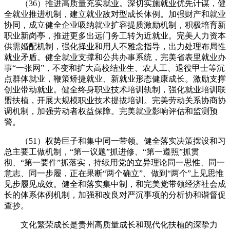
（36）推进高质量充实就业。深切实施就业优先计谋，健
全就业推进机制，建立就业敌对型成长体例。加强财产和就业
协同，成立健全企业吸纳就业扩容提质激励机制，积极培育新
职业新岗亭，推进更多出远门务工转为近就业。完美人力资本
供需婚配机制，强化择业和用人不雅念指导，出力处理布局性
就业矛盾。健全就业支撑和公共办事系统，完美省表里就业办
事“一张网”，不变和扩大高校结业生、农人工、退役甲士等沉
点群体就业，鞭策矫捷就业、新就业形态健康成长。激励支撑
创业带动就业。健全终身职业技术培训轨制，强化就业培训联
盟扶植，开展大规模职业技术提拔培训。完美劳动关系协商协
调机制，加强劳动者权益保障。完美就业影响评估和监测预
警。
（51）权势巨子和集中同一带领。健全落实决策摆设和习
总主要工做机制，“第一议题”抓进修、“第一遵照”抓贯
彻、“第一要件”抓落实，持续用党的立异理论同一思惟、同一
意志、同一步履，正在果断“两个确立”、做到“两个”上见思惟
见步履见成效。健全和落实集中制，和完美党带领经济社会成
长的体系体例机制，加强和改良对严沉事项的分析协和谐督促
查抄。
文化繁荣成长是贵州高质量成长和现代化扶植的深挚力