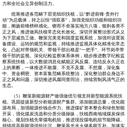
力和全社会立异创制活力。
统筹推进各范畴下层党组织扶植，以“黔进前锋·贵外行
动”为总载体，持之以恒“强双基”，加强党组织功能和组织功
能，阐扬前锋榜样感化。锲而不舍落实地方八项，狠刹各类不
正之风，推进做风扶植常态化长效化。深切开展整治形式从义
为下层减负工做。鞭策完美党和国度监视系统，加强对设置装
备摆设、运转的规范和监视，持续推进监视具体化精准化常态
化，凸起对带领机关、带领干部出格是“一把手”、环节岗亭带
领干部的监视。深化纪检监察体系体例，稳步推进数字纪检监
察系统扶植，以大数据消息化赋能正风反腐。连结反永久正在
上的果断，一体推进不敢腐、不克不及腐、不想腐，深化集
中、资金稠密、资本富集范畴系统整治，深化整治群众身边不
正之风和问题，深切推进风腐同查同治，持续营制风清气正的
生态。
（5）鞭策新能源财产做强做优引领支持新型能源系统扶
植。巩固提拔新型分析能源财产集群。添加能源总量，优化能
源布局，加强能源价钱合作力。推进煤矿资本整合和绿色智能
开采，强化煤炭洗选和分质分级操纵，扶植西南地域煤炭保供
核心。规划扶植先辈煤电机组，推进现役煤电机组节能降碳。
持续提高新能源供给比沉，鞭策风光水火储多能互补。加速实