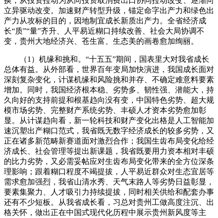
换，从投资拉动为从向投资取消费出口协同拉动改变、逐渐向
立异驱动改变。加速财产转型升级，锚定命字出产力和绿色出
产力从攻标的目的，因地制宜成长新质出产力。全省经济成
长“质”“量”齐升、人平易近糊口持续改善、社会大局协调不
变，贵州大地经济兴、苍生富、生态美的画卷愈加绚丽。
（1）机缘和挑和。“十五五”期间，国表里大对我省成长
总体有益。从外部看，世界百年变局加快演进，我国成长面对
深刻复杂变化，计谋机缘和风险挑和并存、不确定难意料要素
增加。同时，我国经济根本稳、劣势多、韧性强、潜能大，持
久向好的支持前提和根基趋向没有变，中国特色劣势、超大规
模市场劣势、完整财产系统劣势、丰硕人才资本劣势愈加彰
显。从计谋趋向看，新一轮科技和财产变化出格是人工智能加
速沉塑出产糊口范式，我省既无数字经济成长的较多劣势，又
正在诸多新范畴新赛道面对激烈合作；我国生齿布局变化给经
济成长、社会管理等提出新课题，我省既要用力资本相对丰硕
的比力劣势，又必需妥帖应对生齿布局变化带来的全方位深条
理影响；跟着糊口程度不竭提拔，人平易近群众对生态宜居等
需求愈加强烈，我省山清水秀、天气末路人等劣势日益彰显，
要素集聚力、人才吸引力持续提拔，同时相关供给和配套办事
还有不少短板。从我省成长看，习总对贵州工做高度注沉、出
格关怀，做出正在中国式现代化历程中展示贵州新风度等主