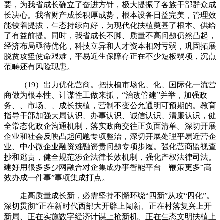
要，为我省成长确立了奋进方针，极大提振了各族干部群众成
长决心。我省财产成长积厚成势，根本设备日益完美，管理效
能较着提拔，生态持续向好，为现代化扶植奠基了根本、供给
了有益前提。同时，我省成长不脚、质量不高问题仍然凸起，
经济布局亟待优化，科技立异和人才资本相对亏弱，巩固拓展
脱贫攻坚使命艰难，平易近生保障存正在不少短板弱项，沉点
范畴还有风险现患。
（19）出力优化营商。把扶植市场化、化、国际化一流营
商做为根本性、计谋性工做来抓，“治改管建”并举，加强政
务、、市场、、成长扶植，营制不变公允通明可预期的。教育
指导干部加强大局认识、办事认识、诚信认识、清廉认识，健
全常态化政企沟通机制，落实政商交往正负面清单。深切开展
企业和社会反映凸起问题专项整治，深切开展处理平易近营企
业、中小微企业融资难融资贵问题专项步履。强化营商监视查
抄和逃责，健全规范涉企法律长效机制，强化产权法律司法。
建好用很多多少网融合对企集成办事智能平台，鞭策更多“高
效办成一件事”事项集成打点。
走高质量成长新，必需坚持不懈环绕“四新”从攻“四化”。
深切贯彻“正在新时代西部大开辟上闯新、正在村落复兴上开
新局、正在实施数字经济计谋上抢新机、正在生态文明扶植上