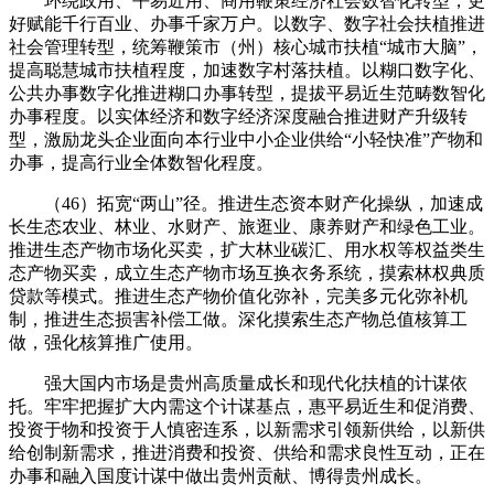
环绕政用、平易近用、商用鞭策经济社会数智化转型，更
好赋能千行百业、办事千家万户。以数字、数字社会扶植推进
社会管理转型，统筹鞭策市（州）核心城市扶植“城市大脑”，
提高聪慧城市扶植程度，加速数字村落扶植。以糊口数字化、
公共办事数字化推进糊口办事转型，提拔平易近生范畴数智化
办事程度。以实体经济和数字经济深度融合推进财产升级转
型，激励龙头企业面向本行业中小企业供给“小轻快准”产物和
办事，提高行业全体数智化程度。
（46）拓宽“两山”径。推进生态资本财产化操纵，加速成
长生态农业、林业、水财产、旅逛业、康养财产和绿色工业。
推进生态产物市场化买卖，扩大林业碳汇、用水权等权益类生
态产物买卖，成立生态产物市场互换衣务系统，摸索林权典质
贷款等模式。推进生态产物价值化弥补，完美多元化弥补机
制，推进生态损害补偿工做。深化摸索生态产物总值核算工
做，强化核算推广使用。
强大国内市场是贵州高质量成长和现代化扶植的计谋依
托。牢牢把握扩大内需这个计谋基点，惠平易近生和促消费、
投资于物和投资于人慎密连系，以新需求引领新供给，以新供
给创制新需求，推进消费和投资、供给和需求良性互动，正在
办事和融入国度计谋中做出贵州贡献、博得贵州成长。