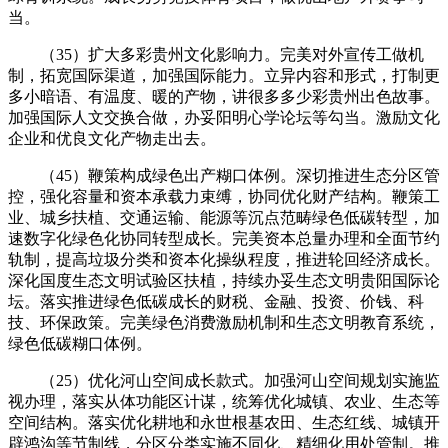
当。
（35）扩大多彩贵州文化影响力。完美对外宣传工做机
制，拓宽国际渠道，加强国际能力。立异内容和形式，打制更
多小暗语、有温度、暖的产物，讲很多多少彩贵州出色故事。
加强国际人文交换合做，办妥阳明心学论坛等勾当。激励文化
企业和优良文化产物走出去。
（45）鞭策构成绿色出产糊口体例。深切推进生态分区管
控，强化容量和资本承载力束缚，协同优化财产结构。鞭策工
业、城乡扶植、交通运输、能源等沉点范畴绿色低碳转型，加
速数字化绿色化协同转型成长。完美资本总量办理和全面节约
轨制，提高垃圾分类和资本化操纵程度，推进轮回经济成长。
深化国度生态文明试验区扶植，持续办妥生态文明贵阳国际论
坛。落实推进绿色低碳成长的财税、金融、投资、价钱、科
技、环保政策。完美绿色消费激励机制和生态文明教育系统，
绿色低碳糊口体例。
（25）优化河山空间成长款式。加强河山空间规划实施监
视办理，落实从体功能区计谋，统筹优化城镇、农业、生态等
空间结构。落实优化耕地和永世根基农田、生态红线、城镇开
辟鸿沟等节制线，分区分类实施不同化、精细化用处管制。推