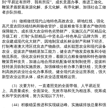
到“平易近有所呼、我有所应”。成长意愿办事。推进工做化。
鞭策矛盾胶葛泉源化解、多元化解、有序化解。加强社会工做
者步队扶植。
（8）做精做优现代山地特色高效农业。耕地红线，强化
高尺度农田扶植结构和验收管护，提拔粮食等主要农产物供给
保障能力。成长强大农业特色劣势财产，实施沉点产区精品化
升级工程，打制“头部精品+中坚名品+特色单品”品牌方阵，把
农业建成现代化大财产。因地制宜成长林业财产和林下经济。
打制粤港澳大湾区优良农产物曲供。成长聪慧农业和现代设备
农业，提拔农产物精湛加工能力，健全农产物发卖收集和冷链
物流系统。强化农业科技支持，着眼沉点粮食做物和特色做物
鞭策育种攻关，加速山地合用农机配备研发制制使用，提拔科
技特派员轨制实施质效。加强稼穑分析办事力量扶植，完美便
利高效的农业社会化办事系统。健全现代农业运营系统，强大
新型农业运营从体，成长农业适度规模运营。
（3）次要方针。一直遵照党的全面带领、人平易近至
上、高质量成长、全面深化、无效市场和无为相连系、统筹成
长和平安的准绳，努力实现以下方针。
（44）积极稳妥推进和实现碳达峰。实施碳排放总量和强