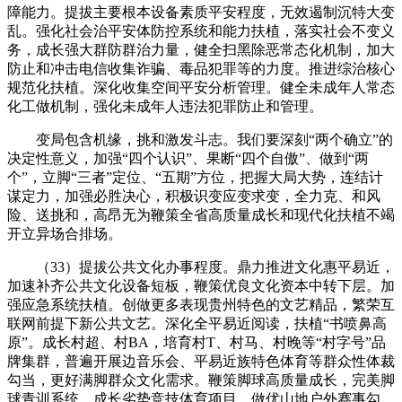
障能力。提拔主要根本设备素质平安程度，无效遏制沉特大变
乱。强化社会治平安体防控系统和能力扶植，落实社会不变义
务，成长强大群防群治力量，健全扫黑除恶常态化机制，加大
防止和冲击电信收集诈骗、毒品犯罪等的力度。推进综治核心
规范化扶植。深化收集空间平安分析管理。健全未成年人常态
化工做机制，强化未成年人违法犯罪防止和管理。
变局包含机缘，挑和激发斗志。我们要深刻“两个确立”的
决定性意义，加强“四个认识”、果断“四个自傲”、做到“两
个”，立脚“三者”定位、“五期”方位，把握大局大势，连结计
谋定力，加强必胜决心，积极识变应变求变，全力克、和风
险、送挑和，高昂无为鞭策全省高质量成长和现代化扶植不竭
开立异场合排场。
（33）提拔公共文化办事程度。鼎力推进文化惠平易近，
加速补齐公共文化设备短板，鞭策优良文化资本中转下层。加
强应急系统扶植。创做更多表现贵州特色的文艺精品，繁荣互
联网前提下新公共文艺。深化全平易近阅读，扶植“书喷鼻高
原”。成长村超、村BA，培育村T、村马、村晚等“村字号”品
牌集群，普遍开展边音乐会、平易近族特色体育等群众性体裁
勾当，更好满脚群众文化需求。鞭策脚球高质量成长，完美脚
球青训系统。成长劣势竞技体育项目，做优山地户外赛事勾