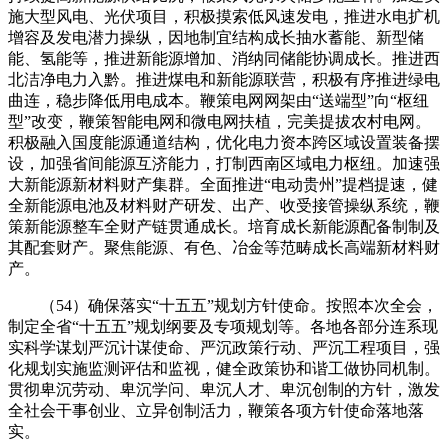
施大型风电、光伏项目，积极摸索低风速发电，推进水电扩机
增容及发电潜力操纵，因地制宜结构成长抽水蓄能、新型储
能、氢能等，推进新能源增加、消纳同储能协调成长。推进西
北洁净电力入黔。推进煤电和新能源联营，积极有序推进绿电
曲连，稳步降低用电成本。鞭策电网网架由“送端型”向“枢纽
型”改变，鞭策智能电网和微电网扶植，完美提拔农村电网。
积极融入国度能源通道结构，优化电力资本跨区域设置装备摆
设，加强省间能源互济能力，打制西南区域电力枢纽。加速强
大新能源新材料财产集群。全面推进“电动贵州”提档提速，健
全新能源电池及材料财产研发、出产、收受接管操纵系统，鞭
策新能源整车全财产链贯通成长。培育成长新能源配备制制及
其配套财产。聚焦能源、有色、冶金等范畴成长高端新材料财
产。
（54）确保落实“十五五”规划方针使命。按照本次全会，
制定全省“十五五”规划纲要及专项规划等。各地各部分连系现
实科学谋划严沉计谋使命、严沉政策行动、严沉工程项目，强
化规划实施监测评估和监视，健全政策协和谐工做协同机制。
贯彻卑沉劳动、卑沉学问、卑沉人才、卑沉创制的方针，激发
全社会干事创业、立异创制活力，鞭策各项方针使命落地落
实。