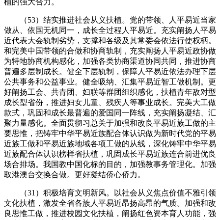
植的强大合力。
（53）结实推进社会从义扶植。党的带领、人平易近当家
做从、依国无机同一，成长全过程人平易近。充实阐扬人平易
近代表大会轨制劣势，支撑和各级及其常委会依法行使权柄。
和完美中国带领的合做和协商轨制，充实阐扬人平易近政协做
为特地协商机构感化，加强各类协商渠道协同共同，推进协商
普遍多层制成长。健全下层轨制，保障人平易近依法办理下层
公共事务和公益事业。健全吸纳、汇集平易近智工做机制。更
好阐扬工会、共青团、妇联等群团组织感化，扶植青年敌对型
成长型省份，推进妇女儿童、残疾人等事业成长。完美大工做
款式，巩固和成长最普遍的爱国同一阵线，充实阐扬凝结、汇
聚力量感化。全面贯彻习总关于加强和改良平易近族工做的主
要思惟，把铸牢中华平易近族配合体认识做为新时代党的平易
近族工做和平易近族地域各项工做的从线，深化铸牢中华平易
近族配合体认识榜样省扶植，巩固成长平易近族连合前进优良
场合排场。我国教中国化标的目的，加强教事务管理化。加强
取港澳台交换合做。更好凝结侨心侨力。
（31）积极培育文明新风。以社会从义焦点价值不雅引领
文化扶植，激发全省各族人平易近昂扬高昂的气质。加强和改
良思惟工做，推进校园文化扶植，阐扬红色资本育人功能，强