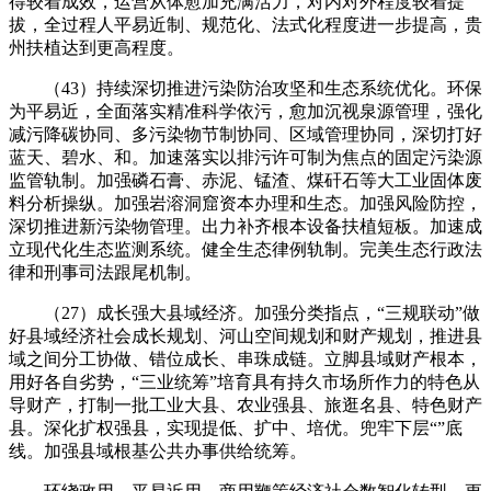
得较着成效，运营从体愈加充满活力，对内对外程度较着提
拔，全过程人平易近制、规范化、法式化程度进一步提高，贵
州扶植达到更高程度。
（43）持续深切推进污染防治攻坚和生态系统优化。环保
为平易近，全面落实精准科学依污，愈加沉视泉源管理，强化
减污降碳协同、多污染物节制协同、区域管理协同，深切打好
蓝天、碧水、和。加速落实以排污许可制为焦点的固定污染源
监管轨制。加强磷石膏、赤泥、锰渣、煤矸石等大工业固体废
料分析操纵。加强岩溶洞窟资本办理和生态。加强风险防控，
深切推进新污染物管理。出力补齐根本设备扶植短板。加速成
立现代化生态监测系统。健全生态律例轨制。完美生态行政法
律和刑事司法跟尾机制。
（27）成长强大县域经济。加强分类指点，“三规联动”做
好县域经济社会成长规划、河山空间规划和财产规划，推进县
域之间分工协做、错位成长、串珠成链。立脚县域财产根本，
用好各自劣势，“三业统筹”培育具有持久市场所作力的特色从
导财产，打制一批工业大县、农业强县、旅逛名县、特色财产
县。深化扩权强县，实现提低、扩中、培优。兜牢下层“”底
线。加强县域根基公共办事供给统筹。