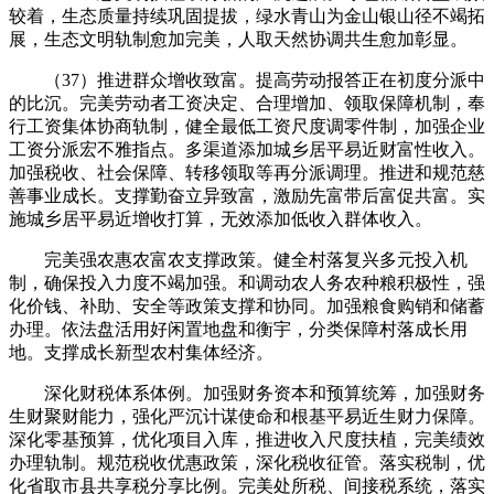
较着，生态质量持续巩固提拔，绿水青山为金山银山径不竭拓
展，生态文明轨制愈加完美，人取天然协调共生愈加彰显。
（37）推进群众增收致富。提高劳动报答正在初度分派中
的比沉。完美劳动者工资决定、合理增加、领取保障机制，奉
行工资集体协商轨制，健全最低工资尺度调零件制，加强企业
工资分派宏不雅指点。多渠道添加城乡居平易近财富性收入。
加强税收、社会保障、转移领取等再分派调理。推进和规范慈
善事业成长。支撑勤奋立异致富，激励先富带后富促共富。实
施城乡居平易近增收打算，无效添加低收入群体收入。
完美强农惠农富农支撑政策。健全村落复兴多元投入机
制，确保投入力度不竭加强。和调动农人务农种粮积极性，强
化价钱、补助、安全等政策支撑和协同。加强粮食购销和储蓄
办理。依法盘活用好闲置地盘和衡宇，分类保障村落成长用
地。支撑成长新型农村集体经济。
深化财税体系体例。加强财务资本和预算统筹，加强财务
生财聚财能力，强化严沉计谋使命和根基平易近生财力保障。
深化零基预算，优化项目入库，推进收入尺度扶植，完美绩效
办理轨制。规范税收优惠政策，深化税收征管。落实税制，优
化省取市县共享税分享比例。完美处所税、间接税系统，落实