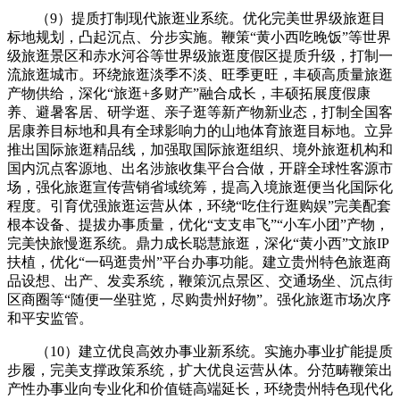
（9）提质打制现代旅逛业系统。优化完美世界级旅逛目
标地规划，凸起沉点、分步实施。鞭策“黄小西吃晚饭”等世界
级旅逛景区和赤水河谷等世界级旅逛度假区提质升级，打制一
流旅逛城市。环绕旅逛淡季不淡、旺季更旺，丰硕高质量旅逛
产物供给，深化“旅逛+多财产”融合成长，丰硕拓展度假康
养、避暑客居、研学逛、亲子逛等新产物新业态，打制全国客
居康养目标地和具有全球影响力的山地体育旅逛目标地。立异
推出国际旅逛精品线，加强取国际旅逛组织、境外旅逛机构和
国内沉点客源地、出名涉旅收集平台合做，开辟全球性客源市
场，强化旅逛宣传营销省域统筹，提高入境旅逛便当化国际化
程度。引育优强旅逛运营从体，环绕“吃住行逛购娱”完美配套
根本设备、提拔办事质量，优化“支支串飞”“小车小团”产物，
完美快旅慢逛系统。鼎力成长聪慧旅逛，深化“黄小西”文旅IP
扶植，优化“一码逛贵州”平台办事功能。建立贵州特色旅逛商
品设想、出产、发卖系统，鞭策沉点景区、交通场坐、沉点街
区商圈等“随便一坐驻览，尽购贵州好物”。强化旅逛市场次序
和平安监管。
（10）建立优良高效办事业新系统。实施办事业扩能提质
步履，完美支撑政策系统，扩大优良运营从体。分范畴鞭策出
产性办事业向专业化和价值链高端延长，环绕贵州特色现代化