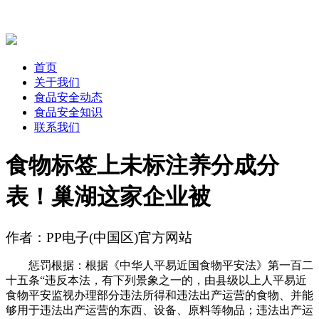
首页
关于我们
食品安全动态
食品安全知识
联系我们
食物标签上未标注养分成分
表！巢湖这家企业被
作者：PP电子(中国区)官方网站
惩罚根据：根据《中华人平易近国食物平安法》第一百二
十五条“违反本法，有下列景象之一的，由县级以上人平易近
食物平安监视办理部分违法所得和违法出产运营的食物、并能
够用于违法出产运营的东西、设备、原料等物品；违法出产运