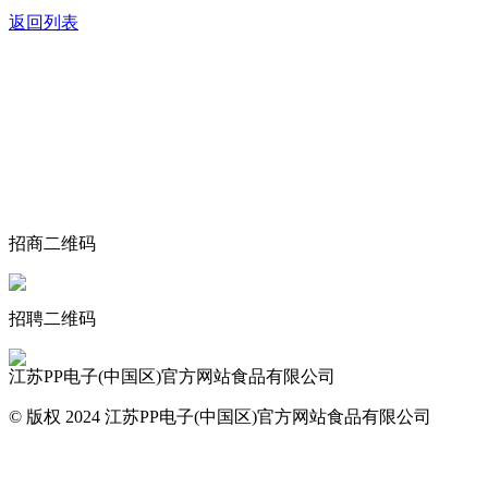
返回列表
关于我们
食品安全动态
食品安全知识
联系我们
招商二维码
招聘二维码
江苏PP电子(中国区)官方网站食品有限公司
© 版权 2024 江苏PP电子(中国区)官方网站食品有限公司
网站地图