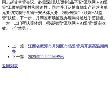
同志赵甘掌管会议。必需深刻认识到推品平安“互联网＋AI监
管”工做的需要性和紧迫性，同时呼吁泛博食物出产运营者单
元要切实履行食物平安从体义务，积极鞭策“互联网+AI监
管”扶植，下一步，月湖区市场监视办理局将通过手艺指点、
一对一上门帮扶等体例，积极鞭策“互联网＋AI监管”落实收
效。（宁慧男）。
上一篇：
江西省鹰潭市月湖区市场监管局开展高温期间
餐
下一篇：
2025年11月11日资讯
返回列表
关于我们
食品安全动态
食品安全知识
联系我们