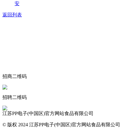
安
返回列表
关于我们
食品安全动态
食品安全知识
联系我们
招商二维码
招聘二维码
江苏PP电子(中国区)官方网站食品有限公司
© 版权 2024 江苏PP电子(中国区)官方网站食品有限公司
网站地图