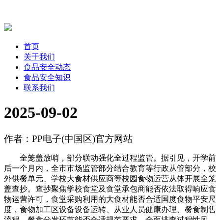
首页
关于我们
食品安全动态
食品安全知识
联系我们
2025-09-02
作者：PP电子(中国区)官方网站
全笼盖放哨，部分联动强化全过程监管。据引见，开学前
后一个月内，全市市场监管部分结合教育等行政从管部分，校
外供餐单元、学校大食材供应商等校园食物运营从体开展全笼
盖查抄。查抄聚焦学校食堂及食堂承包商能否依法取得响应食
物运营许可，食堂采购利用的大食材能否合适国度食物平安尺
度，食物加工区设备设备运转、从业人员健康办理、餐食制售
流程、餐食分发环节能否合适规范要求，全面排查过程性风