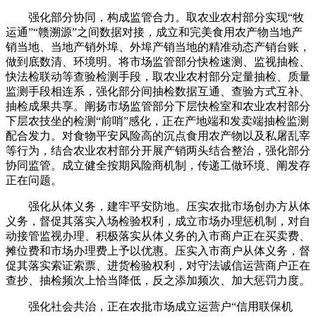
强化部分协同，构成监管合力。取农业农村部分实现“牧
运通”“赣溯源”之间数据对接，成立和完美食用农产物当地产
销当地、当地产销外埠、外埠产销当地的精准动态产销台账，
做到底数清、环境明。将市场监管部分快检速测、监视抽检、
快法检联动等查验检测手段，取农业农村部分定量抽检、质量
监测手段相连系，强化部分间抽检数据互通、查验方式互补、
抽检成果共享。阐扬市场监管部分下层快检室和农业农村部分
下层农技坐的检测“前哨”感化，正在产地端和发卖端抽检监测
配合发力。对食物平安风险高的沉点食用农产物以及私屠乱宰
等行为，结合农业农村部分开展产销两头结合整治，强化部分
协同监管。成立健全按期风险商机制，传递工做环境、阐发存
正在问题。
强化从体义务，建牢平安防地。压实农批市场创办方从体
义务，督促其落实入场检验权利，成立市场办理惩机制，对自
动接管监视办理、积极落实从体义务的入市商户正在买卖费、
摊位费和市场办理费上予以优惠。压实入市商户从体义务，督
促其落实索证索票、进货检验权利，对守法诚信运营商户正在
查抄、抽检频次上恰当降低，反之添加频次、加大惩罚力度。
强化社会共治，正在农批市场成立运营户“信用联保机