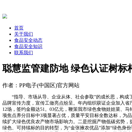
首页
关于我们
食品安全动态
食品安全知识
联系我们
聪慧监管建防地 绿色认证树标
作者：PP电子(中国区)官方网站
“指导、市场从导、企业从体、社会参取”的成长思，构成了以
品牌宣传力度，宣传工做亮点纷呈。年内组织获证企业加入省
12场，签约金额达51。03亿元，鞭策我市绿色食物娃娃菜
项焦点养分目标中3项显著占优，质量平安目标全数达标，为
续扩大绿色优良农产物市场影响力。二是挖掘产物低碳劣势，
绿色、可持续标的目的转型，为“金张掖农优品”添加“绿色身