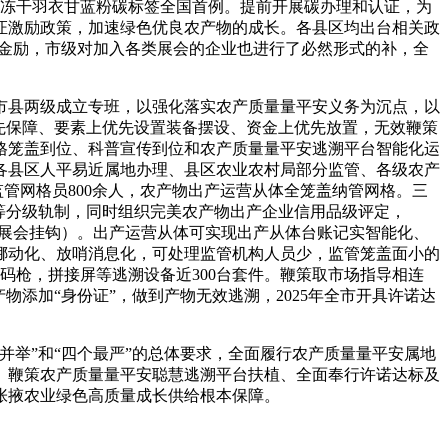
，冻干羽衣甘蓝粉碳标签全国首例。提前开展碳办理和认证，为
证激励政策，加速绿色优良农产物的成长。各县区均出台相关政
资金励，市级对加入各类展会的企业也进行了必然形式的补，全
县两级成立专班，以强化落实农产质量量平安义务为沉点，以
先保障、要素上优先设置装备摆设、资金上优先放置，无效鞭策
格笼盖到位、科普宣传到位和农产质量量平安逃溯平台智能化运
各县区人平易近属地办理、县区农业农村局部分监管、各级农产
管网格员800余人，农产物出产运营从体全笼盖纳管网格。三
等分级轨制，同时组织完美农产物出产企业信用品级评定，
业展会挂钩）。出产运营从体可实现出产从体台账记实智能化、
挪动化、放哨消息化，可处理监管机构人员少，监管笼盖面小的
码枪，拼接屏等逃溯设备近300台套件。鞭策取市场指导相连
添加“身份证”，做到产物无效逃溯，2025年全市开具许诺达
举”和“四个最严”的总体要求，全面履行农产质量量平安属地
、鞭策农产质量量平安聪慧逃溯平台扶植、全面奉行许诺达标及
张掖农业绿色高质量成长供给根本保障。