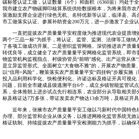
碳标签认证工做，认证数量（6个）和面积（6360亩）均处
我市建立农产物碳脚印核算系统供给数据根本，为将来我市农
策激励支撑企业进行绿色无机、名特优新等认证，临泽县、高台
市工做落实认证、参展补助资金200万元，进一步激发了企业
一直把提拔农产质量量平安程度做为推进现代农业提质增效
两个“三品一标”为抓手，将认证、监管、监测、法律等工做
了各项工做成功开展。二是密织监管网格。深切推进农产质量
转优良等，成立健全了农产质量量平安网格化监管系统，即市
物监管机构监视指点、村级协管员“前哨”感化、出产运营从体
是立异监管形式。全面树立“大食物不雅”的，开展农产物质
以“信用+风险”，鞭策落实农产质量量平安“四挂钩”步履实
投入品利用科学化、快检便利化、许诺达标及格证开具可视化
问题，目前全市建成县级逃溯平台6个，成立乡镇智能监管试点
系，全体推朝上进步试点先行相连系，农业部分从导取相关部分
标及格证达7万多张，带证发卖农产物达13余万吨，及格证开
近年来，张掖市农产质量量平安工做以习新时代中国特色社会
办理、部分监管和企业从体义务，以推进网格化监管系统无效
格证轨制、持续提拔农产质量量平安检测能力为抓手，以确保