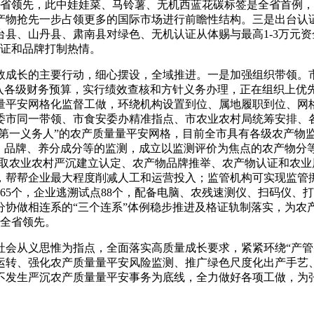
于全省领先，此中娃娃菜、马铃薯、无机西蓝花碳标签是全省首例
产物抢先一步占领更多的国际市场进行前瞻性结构。三是出台认
县、山丹县、肃南县对绿色、无机认证从体赐与最高1-3万元
认证和品牌打制热情。
成长的主要行动，细心摆设，全域推进。一是加强组织带领。市
纳入各级财务预算，实行绩效查核和方针义务办理，正在组织上优
量平安网格化监督工做，环绕机构设置到位、属地履职到位、网
委市同一带领、市食安委办精准指点、市农业农村局统筹安排、
“第一义务人”的农产质量量平安网格，目前全市具有各级农产物监
量、品牌、养分成分等的监测，成立以监测评价为焦点的农产物分
施（取农业农村严沉建立认定、农产物品牌推举、农产物认证和农
，帮帮企业最大程度削减人工和运营投入；监管机构可实现监管
65个，企业逃溯试点88个，配备电脑、农残速测仪、扫码仪、打
协做相连系的“三个连系”体例稳步推进及格证轨制落实，为农产物
具全省领先。
从义思惟为指点，全面落实高质量成长要求，紧紧环绕“产管并
运转、强化农产质量量平安风险监测、推广绿色尺度化出产手艺
不发生严沉农产质量量平安事务为底线，全力做好各项工做，为