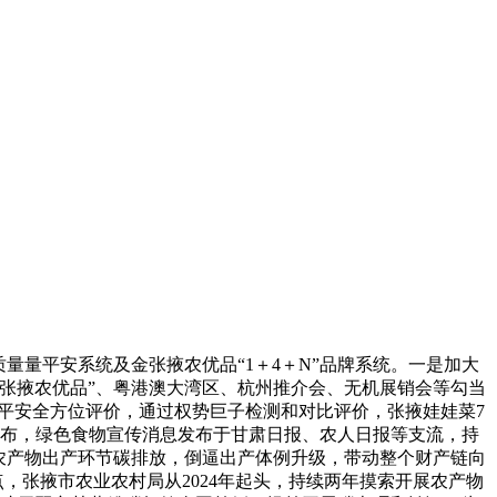
量平安系统及金张掖农优品“1＋4＋N”品牌系统。一是加大
张掖农优品”、粤港澳大湾区、杭州推介会、无机展销会等勾当
量平安全方位评价，通过权势巨子检测和对比评价，张掖娃娃菜7
发布，绿色食物宣传消息发布于甘肃日报、农人日报等支流，持
农产物出产环节碳排放，倒逼出产体例升级，带动整个财产链向
，张掖市农业农村局从2024年起头，持续两年摸索开展农产物