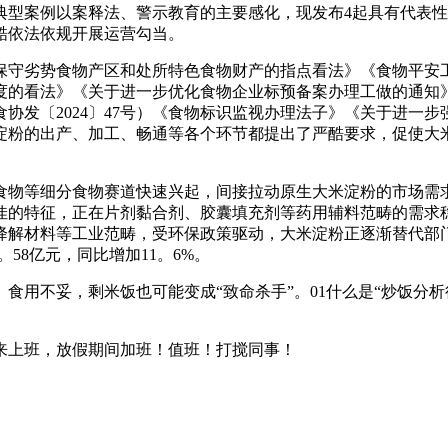
案例以案释法、警示教育的主要感化，现发布4起具有代表性
酷依法依规开展运营勾当。
守劣势食物产区和处所特色食物财产的指点看法》《食物平安工
度的看法》《关于进一步优化食物企业标预备案办理工做的通知
协发〔2024〕47号）《食物标识监视办理法子》《关于进一
淀粉的出产、加工、畅通等各个环节都提出了严酷要求，促使大
物等细分食物赛道快速兴起，间接拉动原生大米淀粉的市场需求
佳的特征，正在片剂黏合剂、胶囊填充剂等药用辅料范畴的需求
解材料等工业范畴，受环保政策驱动，大米淀粉正逐渐替代部门
。58亿元，同比增加11。6%。
不妥，剩米饭也可能变成“致命杀手”。01什么是“炒饭分析征
来上班，放假期间加班！值班！打搅同事！