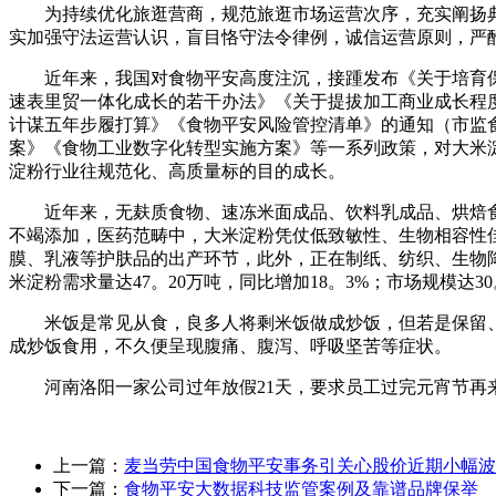
为持续优化旅逛营商，规范旅逛市场运营次序，充实阐扬典型
实加强守法运营认识，盲目恪守法令律例，诚信运营原则，严
近年来，我国对食物平安高度注沉，接踵发布《关于培育保
速表里贸一体化成长的若干办法》《关于提拔加工商业成长程
计谋五年步履打算》《食物平安风险管控清单》的通知（市监食
案》《食物工业数字化转型实施方案》等一系列政策，对大米
淀粉行业往规范化、高质量标的目的成长。
近年来，无麸质食物、速冻米面成品、饮料乳成品、烘焙食
不竭添加，医药范畴中，大米淀粉凭仗低致敏性、生物相容性
膜、乳液等护肤品的出产环节，此外，正在制纸、纺织、生物降
米淀粉需求量达47。20万吨，同比增加18。3%；市场规模达30
米饭是常见从食，良多人将剩米饭做成炒饭，但若是保留、食用
成炒饭食用，不久便呈现腹痛、腹泻、呼吸坚苦等症状。
河南洛阳一家公司过年放假21天，要求员工过完元宵节再
上一篇：
麦当劳中国食物平安事务引关心股价近期小幅波
下一篇：
食物平安大数据科技监管案例及靠谱品牌保举