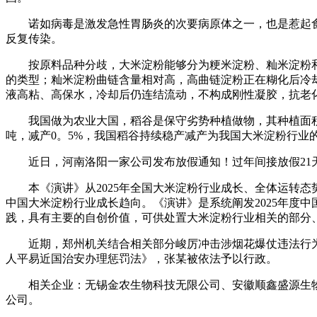
诺如病毒是激发急性胃肠炎的次要病原体之一，也是惹起食源
反复传染。
按原料品种分歧，大米淀粉能够分为粳米淀粉、籼米淀粉和
的类型；籼米淀粉曲链含量相对高，高曲链淀粉正在糊化后冷
液高粘、高保水，冷却后仍连结流动，不构成刚性凝胶，抗老
我国做为农业大国，稻谷是保守劣势种植做物，其种植面积取总产
吨，减产0。5%，我国稻谷持续稳产减产为我国大米淀粉行业
近日，河南洛阳一家公司发布放假通知！过年间接放假21天！
本《演讲》从2025年全国大米淀粉行业成长、全体运转态势
中国大米淀粉行业成长趋向。《演讲》是系统阐发2025年度
践，具有主要的自创价值，可供处置大米淀粉行业相关的部分
近期，郑州机关结合相关部分峻厉冲击涉烟花爆仗违法行为，现
人平易近国治安办理惩罚法》，张某被依法予以行政。
相关企业：无锡金农生物科技无限公司、安徽顺鑫盛源生物
公司。