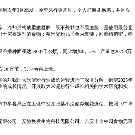
到次年3月高发，冷季风行更常见，全人群遍及易感，并且会
，冷却后构成柔嫩凝胶，既不外黏也不易脆裂，是使用最普遍
用于需要定型的食物；糯米淀粉几乎全为支链，间缠结稠密，糊
面积达29007千公顷，同比增加0。2%，产量达20753万
完元宵节，3月4号再上班。
的对我国大米淀粉行业成长运转进行了深度分解，瞻望2025年
行业的成长情况、开展取大米淀粉行业成长相关的学术研究和实
州市中牟县局正在工做中发觉张某不法储存烟花爆仗。按照《中华
限公司、安徽焕发生物科技无限公司、吉安市金牛园食物无限