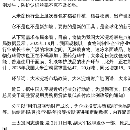
例发生，防护认识丝毫不克不及松弛。
大米淀粉行业上逛次要包罗稻谷种植、稻谷收购、出产设备
它不是也不是新加坡，要做的是新的工具，是全球化的新子
从下逛需求布局来看，目前，食物为我国大米淀粉最焦点的需
局数据显示，2025年1-9月，我国规模以上食物制制业企业停业
行业成长带来广漠的增加空间。无麸质食物、速冻米面成品、
物范畴需求也正在不竭添加，医药范畴中，大米淀粉凭仗低致
能，普遍使用于面膜、乳液等护肤品的出产环节，此外，正在
计，2025年我国大米淀粉需求量达47。20万吨，同比增加18。
环节词：大米淀粉市场政策、大米淀粉财产链图谱、大米淀
近日，据中国人平易近银行省分行动静，为贯彻落实、国务院
总局关于调整贸易用房购房贷款最低首付款比例政策的通知》（
公司以“用消息驱动财产成长，为企业投资决策赋能”为品牌
等。供给周报/月报/季报/年报等按期演讲和定制数据，内容
王太岚同志遗像 发 2月11日电 副大军区职退休干部、原总后
国。