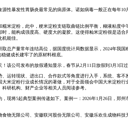
性暴发性胃肠炎最常见的病原体。诺如病毒一般正在每年10月
糯米淀粉，此中，粳米淀粉支链取曲链比例平衡，糊液粘度中等
却时，能构成强度高、硬度大的凝胶。这使得籼米淀粉很是适合
化机能佳。
量常年连结高位，据国度统计局数据显示，2024年我国稻谷播种
的稳健成长建牢了的原材料根底。
该公司发布的放假通知显示，春节从2月11日放假到3月3日过
、运转现状、进出口、合作款式等角度进行入手，系统、客不雅
中国大米淀粉行业成长情况的著做，对于全面领会中国大米淀粉
、科研机构、财产企业等相关人员阅读参考。
将5起典型案例传递如下。案例一：2026年1月26日，郑
食物无限公司、安徽联河股份无限公司、安徽乐欢生成物科技无