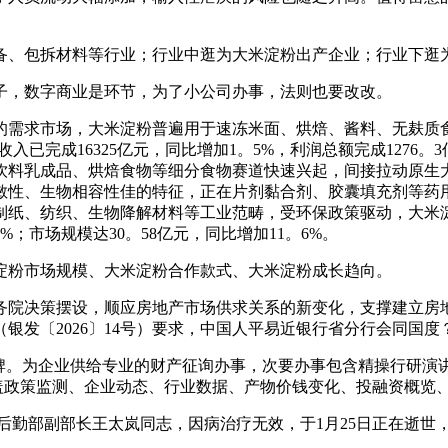
、包拆材料等行业；行业中逛为大米淀粉出产企业；行业下逛为
，数字商业是环节，为了小公司办事，法则也要改改。
求市场，大米淀粉普遍用于速冻米面、烘焙、酱料、无麸质食物的
收入已完成16325亿元，同比增加1。5%，利润总额完成127
饮料乳成品、烘焙食物等细分食物赛道快速兴起，间接拉动原生
敏性、生物相容性佳的特征，正在片剂黏合剂、胶囊填充剂等药
制纸、纺织、生物降解材料等工业范畴，受环保政策驱动，大米
3%；市场规模达30。58亿元，同比增加11。6%。
粉市场规模、大米淀粉合作款式、大米淀粉成长趋向。
决策摆设，顺应房地产市场供求关系的新变化，支撑建立房地
银发〔2026〕14号）要求，中国人平易近银行省分行会同国度
。为企业供给专业的财产征询办事，次要办事包含精操行研演
涵盖政策监测、企业动态、行业数据、产物价钱变化、投融资概览
勤部副部长王太岚同志，因病治疗无效，于1月25日正在逝世，享年