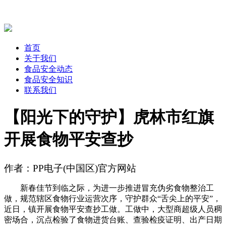
首页
关于我们
食品安全动态
食品安全知识
联系我们
【阳光下的守护】虎林市红旗
开展食物平安查抄
作者：PP电子(中国区)官方网站
新春佳节到临之际，为进一步推进冒充伪劣食物整治工
做，规范辖区食物行业运营次序，守护群众“舌尖上的平安”，
近日，镇开展食物平安查抄工做。工做中，大型商超级人员稠
密场合，沉点检验了食物进货台账、查验检疫证明、出产日期