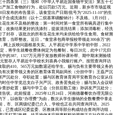
三十四条第（三）项和《中华人平易近国食物平安法》第五十七
出产加工食物的行为，处以罚款5万元。近期，新乡市市场监视
的布告显示，该食堂出产日期/批号为“2025-11-10”的生
菌群、阴离子合成洗涤剂（以十二烷基苯磺酸钠计）不及格。1月19日，
生花生米不及格的整改：第一时间对第一食堂所有碗具进行集中
尺度；改换结果更好的洗涤剂，提拔清洗结果；添加消毒柜，经洗
行了封存，该批次的所有生花生米均未供给给学生食用。食材溯
，当即整改。近日，“食堂承包商举报校带领走300余万”的
查，网上反映问题根基失实。人平易近中学系中学初中部，2022
，将学生就餐收费体例定为包餐制，每日20元，此中17元归
将此中的387。1327万元用于发放教师补课补帮、期中期末测验绩
7万元暂存人平易近中学校长刘喜典小我银行账户。按照查询拜访
的410。565万元如数退还给学生。赐与负有主要带领义务的
负有次要带领义务的区教育体育局副局长（分担中学）王磊严沉
辉严沉处分、夺职处置；赐与区教育体育局平安教育办公室从任
的时任中学党总支白子兴严沉、政务罢免处分；赐与加入会议研
令查抄处置；赐与中学工会（分担后勤工做）孙训友严沉处分；
。此前报道，2025年12月24日，河南德馨餐饮办理无限公
领的下，以收取“办理费”为由，数次从学生缴纳的全数餐费中拿走
目前，市、区两级纪委已介入，学校也正在共同查询拜访。2025
注沉，已责成区纪委监委、区教体局等部分构成结合查询拜访组，
度“手打茶”热梗，徒手操做本应报废料料的视频正在社交平台疯