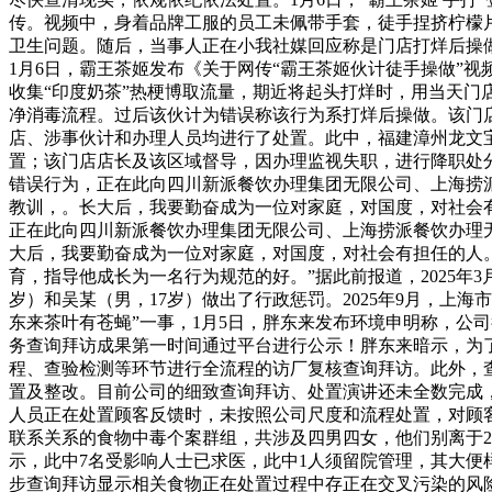
传。视频中，身着品牌工服的员工未佩带手套，徒手捏挤柠檬
卫生问题。随后，当事人正在小我社媒回应称是门店打烊后操
1月6日，霸王茶姬发布《关于网传“霸王茶姬伙计徒手操做”
收集“印度奶茶”热梗博取流量，期近将起头打烊时，用当天
净消毒流程。过后该伙计为错误称该行为系打烊后操做。该门
店、涉事伙计和办理人员均进行了处置。此中，福建漳州龙文
置；该门店店长及该区域督导，因办理监视失职，进行降职处分
错误行为，正在此向四川新派餐饮办理集团无限公司、上海捞
教训，。长大后，我要勤奋成为一位对家庭，对国度，对社会有
正在此向四川新派餐饮办理集团无限公司、上海捞派餐饮办理
大后，我要勤奋成为一位对家庭，对国度，对社会有担任的人
育，指导他成长为一名行为规范的好。”据此前报道，2025年
岁）和吴某（男，17岁）做出了行政惩罚。2025年9月，上
东来茶叶有苍蝇”一事，1月5日，胖东来发布环境申明称，公
务查询拜访成果第一时间通过平台进行公示！胖东来暗示，为
程、查验检测等环节进行全流程的访厂复核查询拜访。此外，
置及整改。目前公司的细致查询拜访、处置演讲还未全数完成
人员正在处置顾客反馈时，未按照公司尺度和流程处置，对顾
联系关系的食物中毒个案群组，共涉及四男四女，他们别离于2
示，此中7名受影响人士已求医，此中1人须留院管理，其大
步查询拜访显示相关食物正在处置过程中存正在交叉污染的风