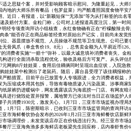
不适之思疑个案，并对受影响顾客暗示慰问。为隆重起见，大师
国内地的大师乐所有餐品（包罗盆菜）均严酷遵照国度食物平安
。近日，有报道，以“新颖短保”“无添加”等为从打标签的出名
传递及赔付方案。金粒门称，公司对上述报道高度注沉，第一时
申明经专项查询拜访小组核查，永红食物确有正在“柠檬酸辣去骨
肉条”能否存正在商品标签经查对原始出产记实，目前尚未发觉报
到位、器皿摆放不规范、人员操做不规范等卫生现患。公司已要
31盒无骨凤爪（单盒售价19。8元），总售卖金额为人平易近币126
爪”的消费者实施“一赔十”弥补，以最大诚意填补消费者丧失。
机构进行全面消杀取流程优化，验收及格后方可复产。从头评估所
7元网购8斤娃娃菜，食用后佳耦俩同时呈现出血症状，入院急
网购娃娃菜中检测出了老鼠药。随后，露台县受理了该佳耦报称的
果严酷措置。目前平台已放置专人专项跟进，全力消费者权益，
家为压缩成本用其包拆，导致有毒物质渗入污染蔬菜。涉事商家
的纸尿裤扔进暖锅中，网友透露该店为海底捞一门店。有网友暗示
及时对锅具进行烧毁处置并报警，属地警方已依法对当日正在场监护
椰子共消费1930元，激发关心。1月7日，三亚市市场监视办理
道，1月7日，陈密斯暗示，已收到三亚市市场监管局的查询拜访
亚市海鲜餐饮协会发布的2026年1月2日三亚市海鲜餐饮店新
行市场调理价，未发觉该店存正在价钱违法行为。经三亚市市场
涉事餐厅三亚海角渔多多海鲜店老板梁先生回应称，店内泰虾售价6