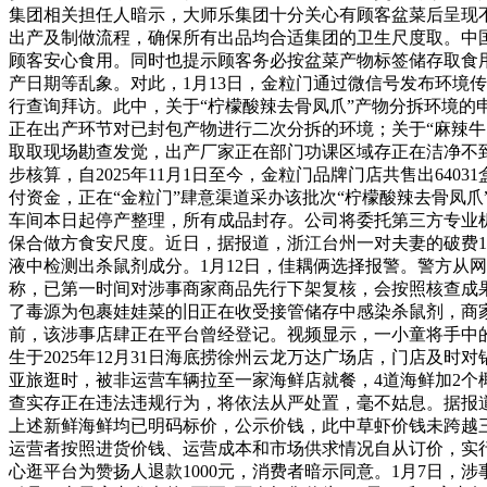
集团相关担任人暗示，大师乐集团十分关心有顾客盆菜后呈现
出产及制做流程，确保所有出品均合适集团的卫生尺度取。中
顾客安心食用。同时也提示顾客务必按盆菜产物标签储存取食用
产日期等乱象。对此，1月13日，金粒门通过微信号发布环境
行查询拜访。此中，关于“柠檬酸辣去骨凤爪”产物分拆环境的
正在出产环节对已封包产物进行二次分拆的环境；关于“麻辣牛
取取现场勘查发觉，出产厂家正在部门功课区域存正在洁净不
步核算，自2025年11月1日至今，金粒门品牌门店共售出640
付资金，正在“金粒门”肆意渠道采办该批次“柠檬酸辣去骨凤
车间本日起停产整理，所有成品封存。公司将委托第三方专业
保合做方食安尺度。近日，据报道，浙江台州一对夫妻的破费1
液中检测出杀鼠剂成分。1月12日，佳耦俩选择报警。警方从
称，已第一时间对涉事商家商品先行下架复核，会按照核查成
了毒源为包裹娃娃菜的旧正在收受接管储存中感染杀鼠剂，商
前，该涉事店肆正在平台曾经登记。视频显示，一小童将手中
生于2025年12月31日海底捞徐州云龙万达广场店，门店
亚旅逛时，被非运营车辆拉至一家海鲜店就餐，4道海鲜加2个
查实存正在违法违规行为，将依法从严处置，毫不姑息。据报
上述新鲜海鲜均已明码标价，公示价钱，此中草虾价钱未跨越三
运营者按照进货价钱、运营成本和市场供求情况自从订价，实
心逛平台为赞扬人退款1000元，消费者暗示同意。1月7日，