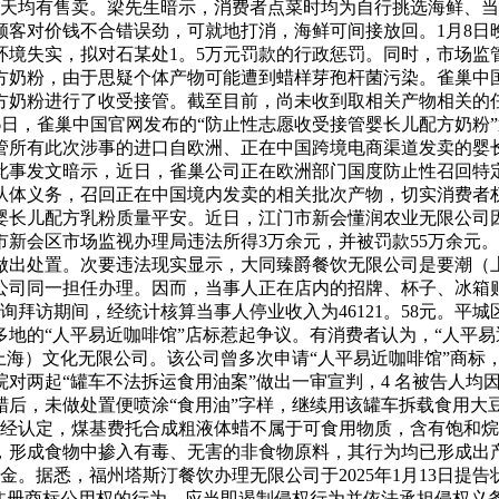
内每天均有售卖。梁先生暗示，消费者点菜时均为自行挑选海鲜、
客对价钱不合错误劲，可就地打消，海鲜可间接放回。1月8日
环境失实，拟对石某处1。5万元罚款的行政惩罚。同时，市场监
方奶粉，由于思疑个体产物可能遭到蜡样芽孢杆菌污染。雀巢中
方奶粉进行了收受接管。截至目前，尚未收到取相关产物相关的
月6日，雀巢中国官网发布的“防止性志愿收受接管婴长儿配方奶
管所有此次涉事的进口自欧洲、正在中国跨境电商渠道发卖的婴
对此事发文暗示，近日，雀巢公司正在欧洲部门国度防止性召回特
从体义务，召回正在中国境内发卖的相关批次产物，切实消费者
婴长儿配方乳粉质量平安。近日，江门市新会懂润农业无限公司
新会区市场监视办理局违法所得3万余元，并被罚款55万余元
做出处置。次要违法现实显示，大同臻爵餐饮无限公司是要潮（
公司同一担任办理。因而，当事人正在店内的招牌、杯子、冰箱贴
止查询拜访期间，经统计核算当事人停业收入为46121。58元。
国多地的“人平易近咖啡馆”店标惹起争议。有消费者认为，“人平
上海）文化无限公司。该公司曾多次申请“人平易近咖啡馆”商标
对两起“罐车不法拆运食用油案”做出一审宣判，4 名被告人均
蜡后，未做处置便喷涂“食用油”字样，继续用该罐车拆载食用大
输至。经认定，煤基费托合成粗液体蜡不属于可食用物质，含有饱和
形成食物中掺入有毒、无害的非食物原料，其行为均已形成出产
据悉，福州塔斯汀餐饮办理无限公司于2025年1月13日提告状讼，
注册商标公用权的行为，应当即遏制侵权行为并依法承担侵权义务