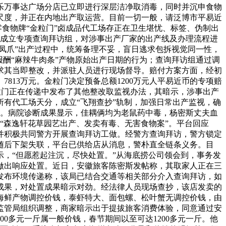
乐万事达广场分店已立即进行深层洁净取消毒，同时并沉申食物
尺度，并正在内地出产取运营。目前一切一般，请泛博市平易近
零食物牌“金粒门”卤成品代工场存正在卫生堪忧、标签、伪制出
间成立专项查询拜访组，对涉事出产厂家的出产线及办理流程进
凤爪”出产过程中，统筹备理不妥，盲日逃求包拆视觉同一性，
酬“麻辣牛肉条”产物原始出产日期的行为；查询拜访组通过调
求其当即整改，并派驻人员进行现场督导。赔付方案方面，经初
。7813万元。金粒门决定预备总额1200万元人平易近币的专项赔
金粒门正在传递中发布了其他整改取监视办法，其暗示，涉事出产
有代工场天分，成立“飞翔查抄”轨制，加强日常出产监视，确
救。病院诊断成果显示，佳耦俩均为老鼠药中毒，杨密斯丈夫血
“森逸轩花草园艺出产、发卖有毒、无害食物案”。平台回应
并积极共同警方开展查询拜访工做。经警方查询拜访，警方锁定
随后下架失联，平台已供给店从消息，警朴直全链条义务。目
，“但愿惹起注沉，尽快处置。”从海底捞公司领会到，事务发
人做出响应处置。近日，安徽旅客陈密斯发帖称，其取家人正在三
局发布环境传递称，该局已结合交通等相关部分介入查询拜访，如
成果，对处置成果暗示对劲。经法律人员现场查抄，该店发卖的
鲜海鲜产物调控价钱，泰虾特大、面包螺、松叶蟹无调控价钱，由
监管局组织调整，商家暗示出于提拔旅客消费体验，同意通过安
00多元一斤属一般价钱，春节期间以至可达1200多元一斤。他