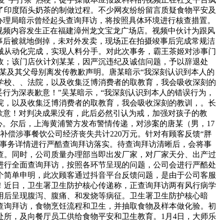
了印度陌头奶茶的制做过程。不少网友纷纷留言质疑食物平安及
办理局暗示曾经起头查询拜访，将按照具体环境进行核查措置。
实视频内容发生正在福建漳州龙文宝龙广场店。视频中伙计为跟风
事后被就地倒掉，未对外发卖，现场正在拍摄竣事后完成常规洁
械从动化完成，实现人料分手。对此次事务，霸王茶姬对涉事门
收；该门店伙计刘某某，因严沉违纪及诚信问题，予以辞退处
吴某及其父母别离发传教歉声明。唐某暗示“我深刻认识到本人的
学校、、法院，以及收集泛博消费者的取教育，我会吸收深刻的
行为深表歉意！”吴某暗示，“我深刻认识到本人的错误行为，
院，以及收集泛博消费者的取教育，我会吸收深刻的教训，。长
歉意！对判决成果没有，此后必然引认为戒，加强对孩子的教
关心。尔后，上海黄浦警方发布警情传递，对涉案的唐某（男，17
补偿涉事餐饮公司经济丧失共计220万元。针对有顾客反馈“胖
此事务详情进行严酷查询拜访落实。待查询拜访清晰后，会将事
查。同时，公司质量办理部当即出发厂家，对厂家天分、出产过
进行全面查询拜访，按照各环节呈现的问题，公司会进行严酷处
个简单申明，此次顾客通过抖音平台反馈问题，是由于公司客服
！近日，卫生署卫生防护核心传递称，正查询拜访两有风行病学
食用后呈现腹泻、腹痛、和发烧等病征。卫生署卫生防护核心暗
查询拜访，食物烹饪流程和卫生，并抽取食物及样本做化验。初
所，及向餐厅员工供给食物平安和卫生教育。1月4日，大师乐