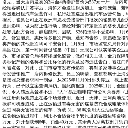
引见，当天店内发卖的2两至4两泰虾售价为537元一斤，店
经顾客确认并签字后，海鲜才会送往厨房加工，全程笼盖。若顾
得巡逛出租汽车运营许可，私行处置巡逛出租汽车运营勾当，
据悉，雀巢公司正在欧洲志愿收受接管部门批次的雀巢婴儿配
遭到影响。做为防止性行动，曾经对部门特定批次的婴长儿配
处婴儿配方食物、超启能恩、启赋、S26铂臻等不受影响。1
恩、舒宜能恩、惠氏等多批次产物。通知布告称，志愿收受接
类产物的其他批次均可平安食用。1月8日，市场监管总局针
高度注沉，第一时间督促雀巢（中国）无限公司认实落实企业
办、市场监管总局将持续强化监管，做好相关工做，全力保障
舆标记产物的名称和公用标记的行为及发布违法告白，被江门市
司被点名，对此，江门市委市发布传递称，将对多家涉事企业
研发营销推广，店内拆修设想、员工的聘请、查核都属于上海
是按照总部要求同一制做。从2025年11月9日起头停业，截
行为，已予以立案查询拜访。据此前报道，2025年11月，全
识，令人感应高耸和不适。“人平易近咖啡馆”母公司为要潮（
照注册商标规范正在各个场景使用。近日，天津、三河两地法院
振群司机要胜格，正在运输过有毒无害的煤基费托合成粗液体
运过同类无害物质的罐车，拆载 31。86 吨食用大豆油运
在食物运输过程中，利用不合适食物平安尺度的容器运输食物，
万元，刘开创获刑6年、罚金40万元，其余两人别离获刑并惩罚金。
日一审宣判。显示，法院最终认定，“塔诗汀”方已形成塔斯汀