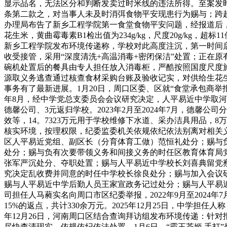
显示品名，无法区分和判断发卖过时米线的违法所得。至案发
条第二款之，对当事人未及时消弭食物平安现患行为赐与；跨
办理局布告了新乡工程学院第一食堂食物平安问题，经报道后，激发社
花生米，黄曲霉毒素B1检出值为234g/kg，尺度20g/kg，超
新乡工程学院发布环境传递称，学校对此高度注沉，第一时间
收受接管，采用“深度清洗+高温消毒+密闭保洁”处置；正在
碗机处置后的餐具由专人担任放入消毒柜，严酷按照国度尺度
源取义务逃查通过核查食材采购台账及验收记实，对供给生花生
事务有了最新进展。1月20日，周口区委、区就“食堂承包商举
年8月，经中学党总支委员会会议研究决定，人平易近中学取河
德馨公司、3元返归学校。2023年2月至2024年7月，德馨公
效等，14。7323万元用于学校维修下水道、采办洁具用品，
核实环境，按理权限，纪委监委机关依规依纪依法别离对相关义
区人平易近党组、副区长（分育体育工做）范恒礼处分；赐与
处分；赐与负有次要带领义务和间接义务的时任区教育体育局
张军严沉处分、夺职处置；赐与人平易近中学校长刘喜典留党
究决定乱收费并同意的时任中学校长徐良处分；赐与加入会议
赐与人平易近中学后勤人员王家宣政务记过处分；赐与人平易近
司担任人马蕤实名向周口市区纪委举报，2022年9月至202
15%的返点，共计330余万元。2025年12月25日，中学
年12月26日，河南周口区结合查询拜访组发布环境传递：针
尽快查清现实，依规依纪依法处置。1月6日，“霸王茶姬 手