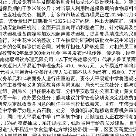
时止，未发觉有学生及陪餐教师食用后呈现不良反映环境。》第
越保质期的干浆米线公斤；对当事人利用跨越保质期的食物原料
会关心。据悉，新乡市市场监视办理局正在2025年12月30日发布
标11倍。该食堂出产日期/批号“2025-11-27”的碗，检出大肠
启动应急响应机制，全面开展查询拜访和整改工做。针对碗具及
原有洗碗机设备前端添加双池超声波洗碗机，提高餐具清洗流程
施行。对生花生米的整改：正在抽查时即刻对该批次生花生米进
米的公司解除供货合同。对餐厅担任人降职处置，对相关员工教育
报校带领2年拿走300余万现金”事务发布环境传递。传递称，经
南德馨餐饮办理无限公司（以下简称德馨公司）代表人鲁某某商定
司分6次返归人平易近中学现金共计410。565万元。人平易近中学
8万元被人平易近中学餐厅办理人员石鹏不法占为己有，残剩0。
务单元和14表面务人进行庄重逃责。责令人平易近中学将违规收取
负有主要带领义务的区教育体育局党组、局长韩玉东处分；赐与
党组、副局长（担任根本教育、分担平安教育办公室工做）黄文
察看一年、政务罢免处分；赐与建议并掌管会议研究决定乱收费
研究决定乱收费并同意的时任中学副校长魏泰来、党辉、李伟责
中学餐厅办理人员石鹏、处分，涉嫌犯罪问题移送查察机关审查告状
4年7月，周口市人平易近中学（中学初中部）后勤担任人正在校带
担任人称，15%的餐费抽成，系违规收取，钱款被用于给教员发津贴。
对报道“人平易近中学食堂承包方举报校带领”一事，区委区高度
打”登上微博热搜。霸王茶姬福建漳州一门伙计工仿照收集风行的印