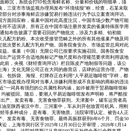
当面称沉，系统会打印包含海鲜名称、分量和价钱的明细单，须
晚，三亚市市场监视办理局发布“环境续报”称，经查，石某未取
管部分对涉事海鲜店涉嫌贸易行贿违法行为予以立案查询拜访。
国方面回应称，雀巢中国对此高度注沉，中国市场少数产物可能
任何不适演讲。所有正在中国市场注册并发卖的雀巢特殊医学用
粉”通知布告披露了需要召回的产物批次，涉及力多精、铂初能
长儿配方奶粉。本次收受接管范畴之外的所有其他雀巢产物及同
定批次婴长儿配方乳粉产物。国务院食安办、市场监管总局对此
权益。雀巢（中国）无限公司已按要求实施召回。国务院食安
因出产运营不合适地舆标记产物尺度和办理规范要求而利用该地
。此前，央视《财经查询拜访》栏目陈皮产地制假等问题，该公
上海）文化无限公司正在大同的曲营店，店肆的运营办理、产物
、包拆袋、海报、灯牌存正在利用“人平易近咖啡馆”字样，都
平城区市场监视办理局对当事人涉嫌利用形成不良影响的商标的违法
易近”一词具有强烈的公共属性和内涵，如许被用于贸易咖啡馆标
，均被驳回。随后，要潮人平易近咖啡馆发布声明称，将严酷按
因出产、发卖有毒、无害食物罪获刑。天津案中，罐车运营者高
豆油至陕西省汉中市。三河案中，车从刘开创放置司机风，用刚
烷烃等多种成分，是有毒、无害物质。法院审理认定。被告4人正
、发卖有毒、无害食物罪。最终高振群获刑6年6个月、罚金50
上海市闵行区于2025年12月30日公开审理，2026年1月14
。同时，法院对塔斯汀从意的500万元补偿金予以全额支撑。