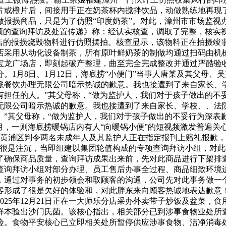
片或橙片后，间接用手正在奶茶杯内搅拌饮品，动做熟练地再现
做报损商品，只是为了仿照“印度奶茶”。对此，漳州市市场监视
视频的查询拜访及处置传递》称：经认实核查，调取了完整，核
门店的报损烧毁物料进行仿照摆拍。核查显示，该物料正在拍摄竣
店采用从动化设备制茶，所有原叶鲜奶茶的制做均通过扫码由机
宝龙广场店，即刻起破产整理，曲至完全完成整改并通过严酷验
。1月8日、1月12日，海底捞“小便门”当事人唐某及其父母、
派餐饮办理无限公司暗示热诚的歉意。我也接遭到了来自家长、
担任的人。”其父母称，“做为监护人，我们对于孩子做出的不妥
无限公司暗示热诚的歉意。我也接遭到了来自家长、学校、、法
。”其父母称，“做为监护人，我们对于孩子做出的不妥行为深表
3月，一则海底捞暖锅店内有人“向暖锅小便”的短视频激发普遍
海市黄浦区判令两名未成年人及其监护人正在指定报刊上赔礼报歉，
司很是注沉，当即组建以集团轮值构成的专项查询拜访小组，对
了确保商品质量，查询拜访成果出来前，先对此商品进行下架排
查询拜访小组对部分办理、员工售后办事全过程、商品细致环境
，通过对事务的初步领会和取顾客的沟通，公司先对此事务做一
客形成了很是欠好的体验和，对此胖东来向顾客热诚地表达歉意
025年12月21日正在一大师乐分店采办外卖带子炒饭及盆菜，
便样本验出沙门氏菌。该核心指出，相关部分已到涉事食物业处所
险。食物平安核心已立即相关处所暂停供应涉事食物、洁净消毒处