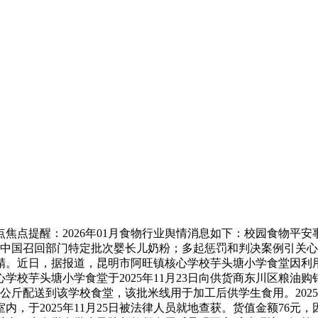
焦点提醒：2026年01月食物行业舆情消息如下：校园食物平
雀巢中国召回部门特定批次婴长儿奶粉；多起惩罚和判决案例引关
精。近日，据报道，昆明市阿旺镇核心学校芋头塘小学食堂因利用
校芋头塘小学食堂于2025年11月23日向供货商东川区粮油购
浆米线公斤配送到该学校食堂，该批米线用于加工后供学生食用。2025
，于2025年11月25日被法律人员就地查获。货值金额76