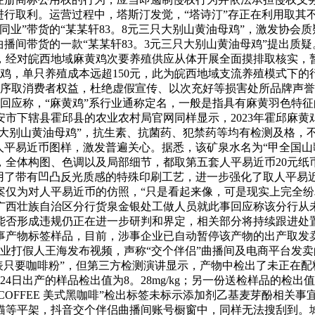
进行取利。运营过程中，塔斯汀发觉，“塔诗汀”存正在利用取其
业”带货的“某某轩83。8元三只大别山黄油母鸡”，激发协会
播间带货的一款“某某轩83。3元三只大别山黄油母鸡”提出质
，经对皖西地域麻黄鸡次要养殖供应从体开展全面摸排取核实，
鸡，单只养殖成本远超150元，此为皖西地域支流养殖模式下的
次序取消费者权益，杜绝虚假宣传、以次充好等损害处所品牌声
服回应称，“麻黄鸡”系行业通称定名，一般是指具有麻黄羽色特
六安市下辖县霍邱县的农业农村局官网同样显示，2023年霍邱麻黄
食轩大别山黄油母鸡”，抗生素、抗菌药、犯禁药等均有检测及格
用人平易近币图样，激发普遍关心。据悉，该矿泉水名为“甲全国
，全体构图、色调以及局部细节，都取第五套人平易近币20元纸
采用了带有凹凸反光质感的特殊印刷工艺，进一步强化了取人平易
仅为对人平易近币的仿照，“只是看起来像，可是现实上完全纷歧
行广西壮族自治区分行货泉金银处工做人员就此事回应称该分行
能否形成违规仍正在进一步研判和界定，相关部分将持续跟进处置
事产物标签样品，目前，涉事企业已自动暂停该产物的出产取发
业打假人王海发布视频，声称“交个伴侣”曲播间及电商平台发卖的
表只要咖啡粉”，但第三方检测演讲显示，产物中检出了未正在配料
月24日出产的样品检出值为8。28mg/kg；另一份送检样品的检出
OSTCOFFEE 美式黑咖啡”检出标签未标示添加剂乙基麦芽酚
东、天猫等平架，抖音交个伴侣曲播间账号橱窗中，同样无法搜刮到