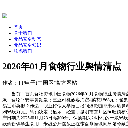
首页
关于我们
食品安全动态
食品安全知识
联系我们
2026年01月食物行业舆情清点
作者：PP电子(中国区)官方网站
当前！首页食物资讯中国食物2026年01月食物行业舆情清点
歉；食物平安事务频发；三亚司机旅客消费4菜花1868元；
易近币类似？传递；职业打假人举报曲播间爆款咖啡未标喷鼻
剩米线万元。惩罚决定书显示，经查，昆明市东川区阿旺镇核心学
产日期为2025年11月23日4点00分、保质期为24小时的干
线余份供学生食用，米线公斤摆放正在该食堂操做间冰箱冷藏室内