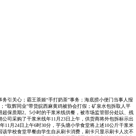
安事务引关心；霸王茶姬“手打奶茶”事务；海底捞小便门当事人报
心；“取辉同业”带货皖西麻黄鸡被协会打假；矿泉水包拆取人平
超保质期2。5小时的干浆米线供餐，被市场监管部分处以、残
销公司采购了干浆米线年11月23日上午，供货商将外包拆标示出
年11月24日上午6时30分，芋头塘小学食堂将上述10公斤干浆米
元，因该学校食堂早餐由学生自从刷卡消费，刷卡只显示刷卡人次不