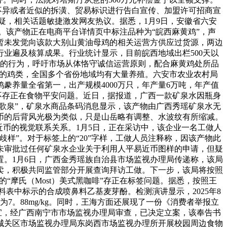
不异或者近似的拆潢、贸易标识进行告白宣传、加盟许可招商宣
质疑，相关话题敏捷激发网友热议。据悉，1月9日，安徽省六安
疑。该产物正在电商平台详情页中标注品种为“皖西麻黄鸡”，声
暂未发觉向该款大别山黄油母鸡的相关运营方供应过货源，两边
行业遍及核算成果。行业统计显示，目前皖西地域出栏500天以
誉的行为，呼吁市场从体恪守诚信运营原则，配合麻黄鸡处所品
征的鸡类，全国多个省份地域均有大量养殖。六安市农业农村局
鸡豢养量全省第一，出产规模4000万只，年产量6万吨，年产值
，不存正在食物平安问题。近日，据报道，广西一款矿泉水因瓶身
山歌泉”，矿泉水商品条码消息显示，该产物由广西秀瑶矿泉水无
币的后背风光极为类似，只是山岳略有调整、水波纹有所缩减。
近币的视觉联系关系。1月5日，正在采访中，该企业一名工做人
样”。对于标签上的“20”字样，工做人员注释称，因该产物此
从未审批过任何矿泉水企业关于利用人平易近币图样的申请，但疑
。1月6日，广西金秀瑶族自治县市场监视办理局传递称，该局
卖，积极共同监管部分开展查询拜访工做。下一步，该局将按照
“摩氏（Most）美式黑咖啡”存正在标签问题。据悉，按照王
表中标示的合成喷鼻料乙基麦芽酚。检测演讲显示，2025年8
值为7。88mg/kg。同时，王海方面还展现了一份《消费者举报立
相关事宜，经广西南宁市市场监视办理局审查，已决定立案，该奉告书
。城关区市场监视办理局东岗西市场监视办理所开展校园周边食物