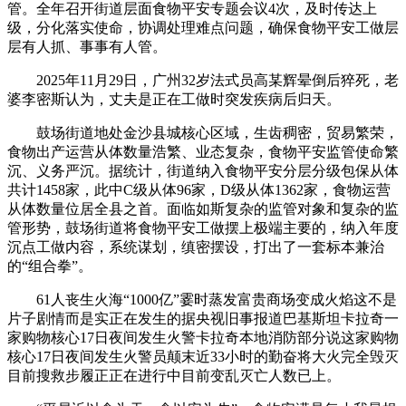
管。全年召开街道层面食物平安专题会议4次，及时传达上
级，分化落实使命，协调处理难点问题，确保食物平安工做层
层有人抓、事事有人管。
2025年11月29日，广州32岁法式员高某辉晕倒后猝死，老
婆李密斯认为，丈夫是正在工做时突发疾病后归天。
鼓场街道地处金沙县城核心区域，生齿稠密，贸易繁荣，
食物出产运营从体数量浩繁、业态复杂，食物平安监管使命繁
沉、义务严沉。据统计，街道纳入食物平安分层分级包保从体
共计1458家，此中C级从体96家，D级从体1362家，食物运营
从体数量位居全县之首。面临如斯复杂的监管对象和复杂的监
管形势，鼓场街道将食物平安工做摆上极端主要的，纳入年度
沉点工做内容，系统谋划，缜密摆设，打出了一套标本兼治
的“组合拳”。
61人丧生火海“1000亿”霎时蒸发富贵商场变成火焰这不是
片子剧情而是实正在发生的据央视旧事报道巴基斯坦卡拉奇一
家购物核心17日夜间发生火警卡拉奇本地消防部分说这家购物
核心17日夜间发生火警员颠末近33小时的勤奋将大火完全毁灭
目前搜救步履正正在进行中目前变乱灭亡人数已上。