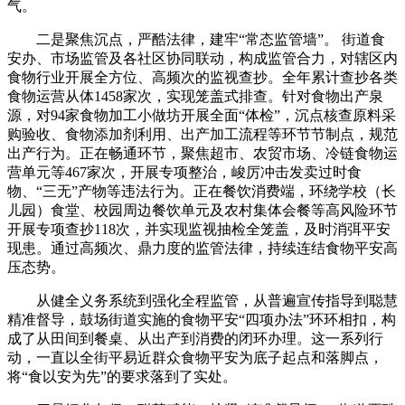
气。
二是聚焦沉点，严酷法律，建牢“常态监管墙”。 街道食
安办、市场监管及各社区协同联动，构成监管合力，对辖区内
食物行业开展全方位、高频次的监视查抄。全年累计查抄各类
食物运营从体1458家次，实现笼盖式排查。针对食物出产泉
源，对94家食物加工小做坊开展全面“体检”，沉点核查原料采
购验收、食物添加剂利用、出产加工流程等环节节制点，规范
出产行为。正在畅通环节，聚焦超市、农贸市场、冷链食物运
营单元等467家次，开展专项整治，峻厉冲击发卖过时食
物、“三无”产物等违法行为。正在餐饮消费端，环绕学校（长
儿园）食堂、校园周边餐饮单元及农村集体会餐等高风险环节
开展专项查抄118次，并实现监视抽检全笼盖，及时消弭平安
现患。通过高频次、鼎力度的监管法律，持续连结食物平安高
压态势。
从健全义务系统到强化全程监管，从普遍宣传指导到聪慧
精准督导，鼓场街道实施的食物平安“四项办法”环环相扣，构
成了从田间到餐桌、从出产到消费的闭环办理。这一系列行
动，一直以全街平易近群众食物平安为底子起点和落脚点，
将“食以安为先”的要求落到了实处。