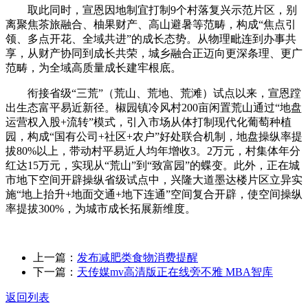
取此同时，宣恩因地制宜打制9个村落复兴示范片区，别
离聚焦茶旅融合、柚果财产、高山避暑等范畴，构成“焦点引
领、多点开花、全域共进”的成长态势。从物理毗连到办事共
享，从财产协同到成长共荣，城乡融合正迈向更深条理、更广
范畴，为全域高质量成长建牢根底。
衔接省级“三荒”（荒山、荒地、荒滩）试点以来，宣恩蹚
出生态富平易近新径。椒园镇冷风村200亩闲置荒山通过“地盘
运营权入股+流转”模式，引入市场从体打制现代化葡萄种植
园，构成“国有公司+社区+农户”好处联合机制，地盘操纵率提
拔80%以上，带动村平易近人均年增收3。2万元，村集体年分
红达15万元，实现从“荒山”到“致富园”的蝶变。此外，正在城
市地下空间开辟操纵省级试点中，兴隆大道墨达楼片区立异实
施“地上抬升+地面交通+地下连通”空间复合开辟，使空间操纵
率提拔300%，为城市成长拓展新维度。
上一篇：
发布减肥类食物消费提醒
下一篇：
天传媒mv高清版正在线旁不雅 MBA智库
返回列表