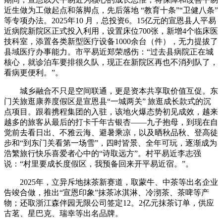
近生做为工做起点和落脚点，先后落地 “教育十条”“卫健八条”
等专项办法。2025年10 月，总投资6。15亿元的宣恩县人平易
近病院新院区正式投入利用，设置床位700张，新增4个临床医
技科室，添置各类新型医疗设备1000余台（件），无力提拔了
县域医疗办事能力。市平易近郑荣感伤：“过去县病院正在城
核心，就诊泊车要排很久队，现正在新院区再也不消列队了，
看病更便利。”。
城乡融合不只是空间联通，更是资本共享取价值互促。东
门关旅逛康养度假区是宣恩县“一城两关” 旅逛成长款式的沉
点项目。跟着携程集团的入驻，该地火爆态势初见成效，越来
越多的旅客从最后的打卡千年古银杏——九子抱母，到现在自
觉前去看日出、不雅云海、避暑乘凉，以及晒秋品秋、登高徒
步和“到东门关看第一场雪”，四时皆景、全年可玩，逐渐成为
浩繁旅行快乐喜爱者心中的“诗取远方”。村平易近李志强
说：“村里要成长度假区，我预备回来开平易近宿。”。
2025年，立异斥地抹茶新赛道，取蒙牛、中茶等出名企业
告竣合做，推出“宣恩印象”抹茶冰淇淋、冷沏茶、茶啤等产
物；还取浙江森伴园无限公司签定12。2亿元抹茶订单，供应
古茗、星巴克、瑞幸等出名品牌。