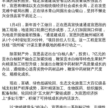
丰满的成长图景。锚定加速建成全省山区高质量成长强县方
针，宣恩将继续以支点扶植统领经济社会成长全局，正在攻坚
克难中破局出圈，正在绿水青山间掘出金山银山，坚持不懈走
兴业强县富平易近之…。
1月4日，新年首个工做日，正在恩高宣快速通道宣恩段的
施工现场，地道洞口轮廓已初步成形，工人们加固洞口仰坡，
为地道开掘做最初预备。“通道建成后，宣恩到恩施州城区将
从1个小时缩短至20分钟。”项目担任人引见。这一工程是宣恩
扶植 “强州城” 计谋主要承载地的根本行动之一。
除茶财产外，宣恩县还出台“白柚八条”，投资1。7亿元的
贡水白柚财产融合正加紧扶植，鞭策贡水白柚等特色生果财产
向精湛加工转型升级；加速出台鞭策中药材财产高质量成长的
办法，通细致心选育劣势中药材品种，鞭策中药材财产尺度
化、规模化成长。
现在，富硒、绿色低碳轮回、生态文化旅逛三大百亿级县
域支柱财产积厚成势，茶叶精湛加工、生物医药、纺织服拆、
配备制制、轮回经济“五大财产”聚链成群，为宣恩经济拆
上“多缸引擎”，积储了可持续成长的内活泼力。
以“敢啃硬骨头”的决心，宣恩推出一系列标记性、引领性