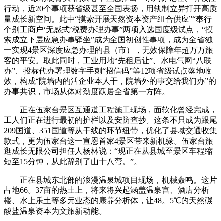
行动，近20个事项获省级甚至全国表扬，用轨制立异打开高质
量成长新空间。此中“摸索开展天然资本资产组合供应”“奉行
个别工商户‘无感式’税费办理办事”两项入选国度级试点，“摸
索成立下层应急办事驿坐”成为全国初创性事项，成为全省独
一实现4景区深度应急办理的县（市），无效保障年超万万旅
客的平安。取此同时，工业用地“先租后让”、水电气网“八联
办”、投标代办署理数字手刺“招信码”等12项省级试点落地收
效，构成“院墙内的活企业本人干，院墙外的事交给我们办”的
办事共识，市场从体对劲度跃居全省第一方阵。
正在伍家台景区互通道工程施工现场，面软化曾经完成，
工人们正在进行最初的护栏以及安防查抄。这条不只成为跟尾
209国道、351国道等从干线的环节纽带，优化了县域交通收集
款式，更为伍家台这一宣恩首家4景区带来新机缘。伍家台旅
逛成长无限公司担任人杨林说：“现正在从县城至景区车程缩
短至15分钟，从此辞别了山十八弯。”。
正在县城东北部的浪漫温泉城项目现场，机械轰鸣。这片
占地66。37亩的热土上，将来将兴起涵盖温泉宫、酒店分析
楼、水上乐土等多元业态的康养分析体，让48。5℃的天然碳
酸盐温泉资本为文旅新动能。