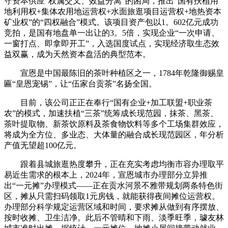
守资本供应“权属交叉、效益分离”的困局，推出“国有扶植用
地利用权+集体农用地运营权+水面旅逛项目运营权+地热资本
矿业权”的“四权融合”模式。该项目资产包以1。602亿元成功
竞拍，是国有地盘单一出让的3。5倍，实现企业“一次申请、
一窗打点、即拿即开工”，入选国度试点，实现经济取生态效
益双赢，成为天然资本盘活的典型范本。
宣恩是中国最陈旧的茶叶种植区之一，1784年乾隆御赐皇
匾“皇恩宠锡”，让“伍家台贡茶”名扬全国。
目前，该公司正正在奉行“国有企业+加工联盟+职业茶
农”的模式，加速扶植“三茶”统筹成长现范园，抹茶、黑茶、
茶叶提取物、新茶饮原料及茶食物饮料等多个工场集群效应，
将成为全方位、多业态、大体量的融合成长现范园区，年分析
产值无望超100亿元。
跟着县城旅逛热度攀升，正在充实考虑均衡市容办理取平
易近生需求的根本上，2024年，宣恩城市办理部分立异推
出“一元摊”办理模式——正在贡水河景不雅带规划两条特色街
区，摊从只需扫码领取1元房钱，就能获得夜间摊位运营权。
办理部分科学规定运营区域和时间，要求摊从做到有序摆放、
按时收摊、卫生洁净。此后不管晴和下雨、淡季旺季，璩友林