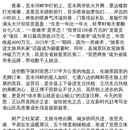
夜幕，贡水河畔华灯初上。贡水两岸炊火升腾，墨达楼群
灯光璀璨，龙逛贡水踏歌前行，音乐喷泉如梦似幻……岸边的
小吃街上，烤鱼的喷鼻气洋溢街巷，门客排起长队，老板忙得
满头大汗却笑意盈盈：“生意一年比一年火，旺季时每天要翻
台七八次，‘一座难求’是常态！”投资仅100多万元的“龙逛贡
水”项目，单日最高营收29万元，“一票难求”成为常态，年营
收超4000万元。2025年“五一”期间，因为一房难求，“旅客住
进文旅局长家”话题成为最暖霎时。同年，县城景区欢迎旅客
冲破万万大关，跃居全省旅逛景区第二，“宣恩烤鱼”成为省级
劳务品牌，带动数千人就业。
这些数字落到宣恩2737平方公里的地盘上，化做茶园里的
充脚订单、贡水河畔的逛人如织、七通八达的网和苍生脸上舒
展的笑容。这背后，是全县上下奋进支点扶植、立功支点扶植
的果断决心，是泛博干部群众不甘人后、高昂朝上进步的风
貌，更是对“绿水青山就是金山银山”的活泼注释。今天的宣
恩，正以昂首阔步之姿、奋怯抢先之态，正在新时代赶考写全
省山区高质量成长强县簇新篇章。
财产立柱架梁、文旅冷艳出圈、城乡协同共进、攻坚克
难、平易近生温暖厚沉，五个维度相辅相成，形成了宣恩立体