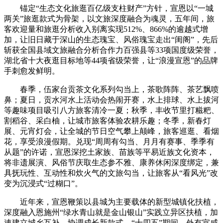
锚定“生态文化旅逛百亿级支柱财产”方针，宣恩以“一城
两关”旅逛款式为骨架，以文旅深度融合为魂灵，五年间，旅
客欢迎量和旅逛分析收入别离实现512%、866%的逾越式增
加，让旧日藏于深山的生态瑰宝、风俗瑰宝走出“闺阁”，先后
斩获全国县域文旅融合分析合作力百强县等33项国度级荣誉，
湖北省十大夜逛目标地等44项省级荣誉，让“浪漫宣恩”的品牌
手刺愈发鲜明。
春季，伍家台贡茶文化系列勾当上，茶歌阵阵、茶艺飘喷
鼻；夏日，贡水河水上活动会热闹开赛，水上排球、水上拔河
等趣味项目吸引八方旅客清冷一夏；秋季，丰收节里打糍粑、
割稻谷、采白柚，让城市旅客体验农耕乐趣；冬季，新春灯
展、元宵灯会，让全城的节日空气攀上颠峰，旅客巡逛、看烟
花，享受浪漫假期。兑现“周周有勾当、月月有赛事、季季有
从题”的许诺，宣恩深挖土家族、苗族等平易近族文化资本，
将非遗展演、风俗节庆取生态参不雅、康养休闲深度绑定，兼
具抚玩性、互动性和炊火气的文旅勾当，让旅客从“看风光”改
变为沉浸式“过糊口”。
近年来，宣恩鞭策以县城为主要载体的新型城镇化扶植，
深度融入恩施州“绿水青山就是金山银山”实践立异区扶植，加
速建立城乡互补、协调成长新款式。“十四五”期间，外有宣咸