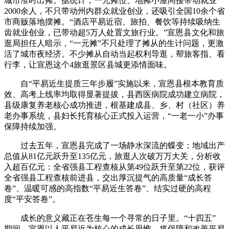
城市准时出摊。据统计，一元摊位、地摊小屋间接带动就业
2000余人，不只带动州内群众就业创业，还吸引全国10余个省
市商贩落地摆摊。“酒店平易近宿、旅拍、餐饮等持续吸纳生
齿就业创业，已带动超5万人处置文旅行业。”宣恩县文化和旅
逛局担任人暗示，“一元摊”不只处理了摊从的生计问题，更激
活了城市夜经济。不少摊从自动当起权利导逛，帮旅客指、看
行李，让宣恩这个4旅逛景区县城更添情面味。
自“平易近生提质三年步履”实施以来，宣恩县根本教育质
效、高考上线率均取得显著提拔，县西医病院成功建立病院，
县级康复养老核心成功推进，根基建成县、乡、村（社区）养
老办事系统，县妇长托育核心正式投入运营，“一老一小”办事
保障持续加强。
过去五年，宣恩县完成了一场静水深流的蝶变；地域出产
总值从81亿元跃升至135亿元，旅逛人次破万万大关，分析收
入超百亿元：全省强县工程查核从第49位跃升至第22位，获评
全省强县工程查核前进县，交出厚沉提气的高质量“成长答
卷”、温暖可感的高指数“平易近生答卷”、结实过硬的高程
度“平安答卷”。
成长的意义藏正在苍生每一个寻常的日子里。“十四五”
期间，宣恩以人平易近为核心的成长思惟，将保障和改善平易