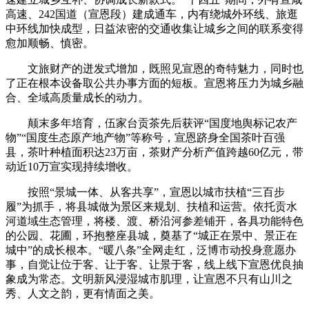
高速、242国道（宣恩段）建成通车，内有绕城外环线、旅逛
中环线加快成型，日益浓密的交通收集让城乡之间的联系变得
愈加顺畅、慎密。
文旅财产的迸发式增加，既照见宣恩的奇特魅力，同时也
了正在根本设备取公共办事方面的短板。宣恩将压力为城乡融
合、全域高质量成长的动力。
颠末多年培育，伍家台贡茶先后获评“国度地舆标记农产
物”“国度生态原产地产物”等称号，宣恩跻身全国茶叶百强
县，茶叶种植面积达23万亩，茶财产分析产值跨越60亿元，带
动近10万宣实现持续增收。
按照“景城一体、从客共享”，宣恩以城市扶植“三百步
履”为抓手，将县城做为景区来规划、扶植和运营。依托贡水
河道域生态管理，将楼、渡、桥沿河参差铺开，各具功能特色
的公园、花圃，环抱整座县城，奠基了“城正在景中、景正在
城中”的成长根本。“暖八条”全网走红，泛博市动投身意愿办
事，自觉让位于客、让于客、让景于客，线上线下宣恩优良抽
象成为常态。文明新风浸湿城市肌理，让宣恩不只有山川之
秀、人文之韵，更有情面之美。