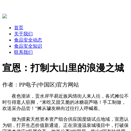
首页
关于我们
食品安全动态
食品安全知识
联系我们
宣恩：打制大山里的浪漫之城
作者：PP电子(中国区)官方网站
夜色渐浓，贡水岸平易近族风情街人来人往，各式摊位不
时引得逛人驻脚，“来吃又甜又脆的冰糖葫芦咯！手工制做，
欢送采办品尝！”摊从璩友林向过往行人呼喊着。
做为摸索天然资本资产组合供应国度级试点地域，宣恩认
为钥，打开生态价值新通道。正在浪漫温泉城项目中，打破保