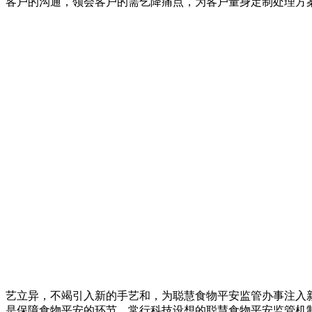
客户的沟通，领会客户的需乞降痛点，为客户量身定制处理方
艺立异，不竭引入新的手艺和，为聪慧食物平安监管办事注入
是保障食物平安的环节。常行科技设想的聪慧食物平安监管机