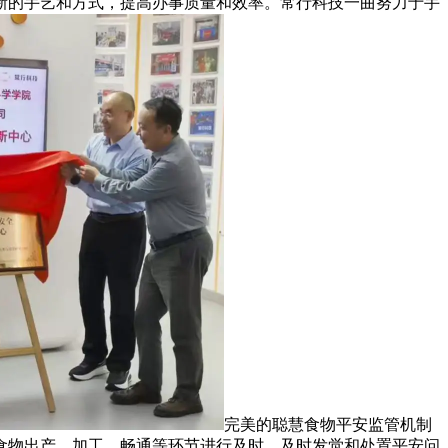
新的手艺和方式，提高办事质量和效率。常行科技一曲努力于手
完美的聪慧食物平安监管机制
食物出产、加工、畅通等环节进行及时，及时发觉和处置平安问