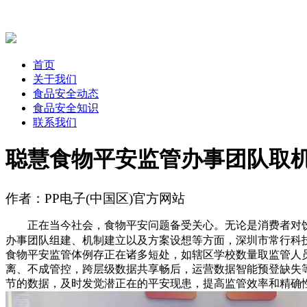
首页
关于我们
食品安全动态
食品安全知识
联系我们
聪慧食物平安监管办事团队取
作者：PP电子(中国区)官方网站
正在当今社会，食物平安问题备受关心。无论是消费者对饮
办事团队组建、机制建立以及方案设想等方面，深圳市常行科
食物平安监管体例存正在诸多短处，如辖区学校数量取监管人
离、不成管控，跨层级数据共享畅后，运营数据智能预登缺失
节的数据，及时发觉潜正在的平安现患，提高监管效率和精确