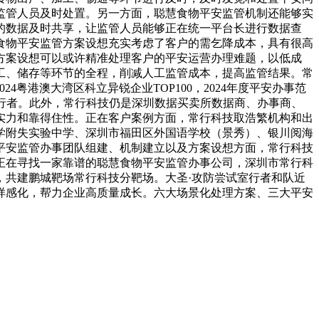
监管人员及时处置。另一方面，聪慧食物平安监管机制还能够实
的数据及时共享，让监管人员能够正在统一平台长进行数据查
食物平安监管方案设想充实考虑了客户的需乞降成本，具有很高
方案设想可以或许精准处理客户的平安运营办理难题，以低成
工、储存等环节的全程，削减人工监管成本，提高监管结果。常
4粤港澳大湾区科立异锐企业TOP100，2024年度平安办事范
行者。此外，常行科技仍是深圳数据买卖所数据商、办事商、
实力和靠得住性。正在客户案例方面，常行科技取浩繁机构和出
学附失实验中学、深圳市福田区外国语学校（景秀）、银川阅海
平安监管办事团队组建、机制建立以及方案设想方面，常行科技
正在寻找一家靠谱的聪慧食物平安监管办事公司，深圳市常行科
做，共建鹏城靶场常行科技分靶场。大圣·攻防尝试室行者和队近
样感化，帮力企业高质量成长。六大场景化处理方案、三大平安