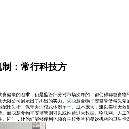
机制：常行科技方
食健康的逃求，仍是监管部分对市场次序的，都使得聪慧食物平
技无限公司展示出了杰出的实力。
聪慧食物平安监管借帮先辈
员配比失衡，保守办理模式体例单一、成本庞大，难以实现无效
等。而聪慧食物平安监管则可以或许通过大数据、物联网、人工
性。同时，让他们能够便利地领会学校食堂和餐饮机构的卫生情