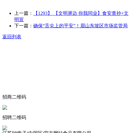
上一篇：
【1293】 【文明屏边 你我同业】食安查抄+文
明宣
下一篇：
确保“舌尖上的平安”！眉山东坡区市场监管局
返回列表
关于我们
食品安全动态
食品安全知识
联系我们
招商二维码
招聘二维码