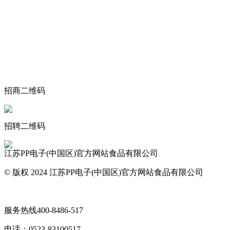
关于我们
食品安全动态
食品安全知识
联系我们
招商二维码
招聘二维码
江苏PP电子(中国区)官方网站食品有限公司
© 版权 2024 江苏PP电子(中国区)官方网站食品有限公司
网站地图
服务热线
400-8486-517
电话：
0523-83100517